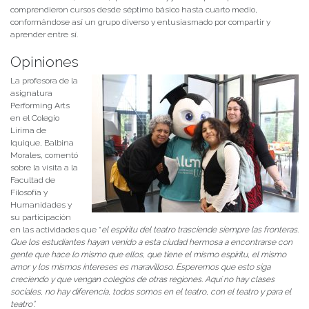
comprendieron cursos desde séptimo básico hasta cuarto medio,
conformándose así un grupo diverso y entusiasmado por compartir y
aprender entre sí.
Opiniones
La profesora de la
asignatura
Performing Arts
en el Colegio
Lirima de
Iquique, Balbina
Morales, comentó
sobre la visita a la
Facultad de
Filosofía y
Humanidades y
su participación
en las actividades que “
el espíritu del teatro trasciende siempre las fronteras.
Que los estudiantes hayan venido a esta ciudad hermosa a encontrarse con
gente que hace lo mismo que ellos, que tiene el mismo espíritu, el mismo
amor y los mismos intereses es maravilloso. Esperemos que esto siga
creciendo y que vengan colegios de otras regiones. Aquí no hay clases
sociales, no hay diferencia, todos somos en el teatro, con el teatro y para el
teatro”.