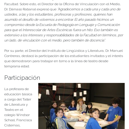
Facultad. Sobre esto, el Director de la Oficina de Vinculación con el Medio,
Dr. Dámaso Rabanal expresó que
“Agradecemos a cada una y cada uno de
ustedes, a las y los estudiantes, profesoras y profesores, quienes han
asumido el desafío de volvernos a encontrar. El año pasado hicimos un
compromiso desde la Escuela de Pedagogía en Lenguaje y Comunicación
para que el Interescolar de Artes Escénicas fuera un hito. Eso también es
extensivo a los intereses y responsabilidades de la Facultad en términos, por
un lado, de vinculación con el medio, pero también de docencia”.
Por su parte, el Director del Instituto de Lingüística y Literatura, Dr. Manuel
Contreras, destacó la participación de los estudiantes invitados y el interés
que demostraron para trabajar en torno a la línea de teatro desde
temprana edad.
Participación
La profesora de
educación básica
a cargo del Taller
de Literatura y
Teatro en el
colegio Windsor
School, Francisca
Cisternas,