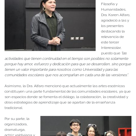
Filosofía y
Humanidades,
Dra. Karen Alfaro,
agradeció a las y
los presentes
destacando la
relevancia de
este tercer
Interescolar,
puesto que
“las
actividades que tienen continuidad en el tiempo son posibles no solamente
porque hay amor, esfuerzo y dedicación para que se desarrollen, sino porque
tienen un valor importante para nosotros como Universidad y para las
comunidades escolares que nos acompañan en cada una de las versiones”.
Asimismo, la Dra. Alfaro mencionó que actualmente las artes escénicas
constituyen una parte fundamental de las comunidades escolares, ya que
son espacios donde se fomenta el diálogo, la colaboración, la creatividad y
otras estrategias de aprendizaje que se apartan de la enseñanza
tradicional.
Por su parte, la
organizadora,
dramaturga,
actriz valdiviana y