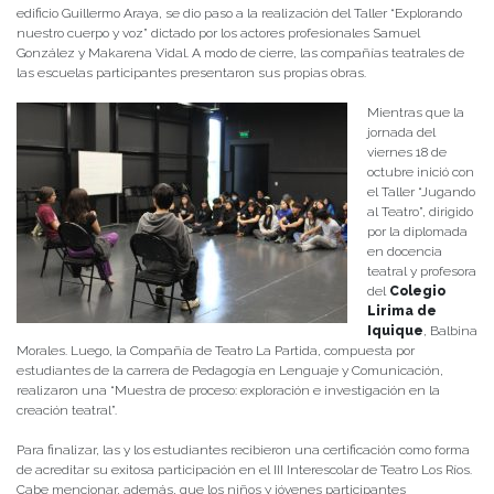
edificio Guillermo Araya, se dio paso a la realización del Taller “Explorando
nuestro cuerpo y voz” dictado por los actores profesionales Samuel
González y Makarena Vidal. A modo de cierre, las compañías teatrales de
las escuelas participantes presentaron sus propias obras.
Mientras que la
jornada del
viernes 18 de
octubre inició con
el Taller “Jugando
al Teatro”, dirigido
por la diplomada
en docencia
teatral y profesora
del
Colegio
Lirima de
Iquique
, Balbina
Morales. Luego, la Compañía de Teatro La Partida, compuesta por
estudiantes de la carrera de Pedagogía en Lenguaje y Comunicación,
realizaron una “Muestra de proceso: exploración e investigación en la
creación teatral”.
Para finalizar, las y los estudiantes recibieron una certificación como forma
de acreditar su exitosa participación en el III Interescolar de Teatro Los Ríos.
Cabe mencionar, además, que los niños y jóvenes participantes