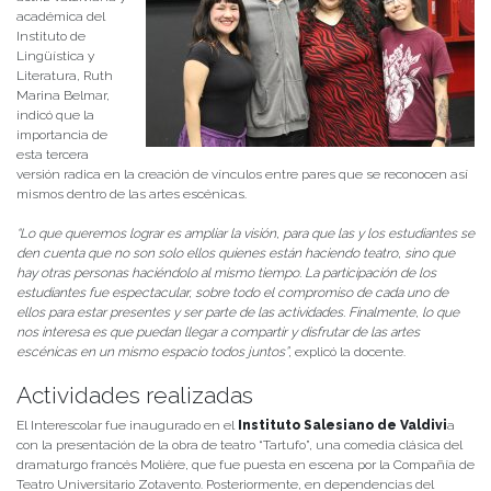
académica del
Instituto de
Lingüística y
Literatura, Ruth
Marina Belmar,
indicó que la
importancia de
esta tercera
versión radica en la creación de vínculos entre pares que se reconocen así
mismos dentro de las artes escénicas.
“Lo que queremos lograr es ampliar la visión, para que las y los estudiantes se
den cuenta que no son solo ellos quienes están haciendo teatro, sino que
hay otras personas haciéndolo al mismo tiempo. La participación de los
estudiantes fue espectacular, sobre todo el compromiso de cada uno de
ellos para estar presentes y ser parte de las actividades. Finalmente, lo que
nos interesa es que puedan llegar a compartir y disfrutar de las artes
escénicas en un mismo espacio todos juntos”
, explicó la docente.
Actividades realizadas
El Interescolar fue inaugurado en el
Instituto Salesiano de Valdivi
a
con la presentación de la obra de teatro “Tartufo”, una comedia clásica del
dramaturgo francés Molière, que fue puesta en escena por la Compañía de
Teatro Universitario Zotavento. Posteriormente, en dependencias del