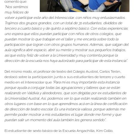
comentó que:
“Nos sentimos
muy felices de
volver a participar este año del Interescolar, con niños muy entusiasmados.
Trajimos dos grupos grandes, con un total de 31 estudiantes, divididos de
tercero a cuarto básico y de quinto a séptimo básico. Con estas experiencias
uno espera que ellos puedan participar con niños de otros colegios, que
puedan mostrar lo que trabajan en el taller y me encanta sobre todo la
participación que logran con otros grupos humanos. Además, que salgan del
aula significa abrir espacio, abrir su mente y mostrar sus pequeños trabajos,
así que estoy feliz de volver a la Universidad y muy contenta porque la
dirección de la escuela nos haya autorizado para participar de esta instancia”.
Del mismo modo, el profesor de teatro del Colegio Austral, Carlos Terán,
destacó sobre la participación junto a sus estudiantes de tercero y cuarto
medio en el Interescolar que
“Para mí es muy importante esta instancia
porque ayuda a conjugar todas las agrupaciones y talleres que se están
realizando en Valdivia y alrededores, que son dirigidas por ex estudiantes de
la Universidad Austral. Así, podemos ver lo que están realizando también en
otros lugares con base en lo que aprendimos acá en la línea de certificación
de dirección de teatro escolar. Es una instancia valiosa, porque además me
permite poder mostrar a mis estudiantes el lugar donde me formé y que
puedan salir un momento del aula también les genera sentido”.
El estudiante de sexto básico de la Escuela Angachilla, Kim Collio,