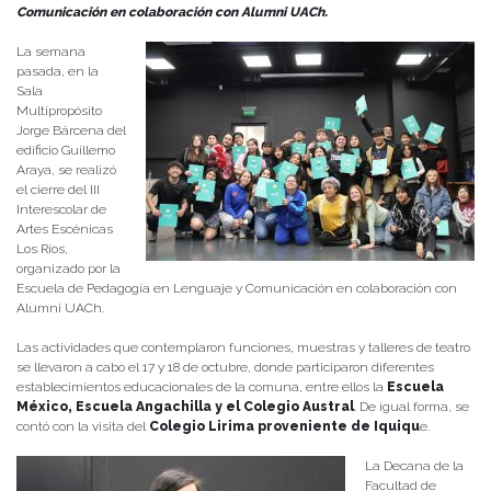
Comunicación en colaboración con Alumni UACh.
La semana
pasada, en la
Sala
Multipropósito
Jorge Bárcena del
edificio Guillemo
Araya, se realizó
el cierre del III
Interescolar de
Artes Escénicas
Los Ríos,
organizado por la
Escuela de Pedagogía en Lenguaje y Comunicación en colaboración con
Alumni UACh.
Las actividades que contemplaron funciones, muestras y talleres de teatro
se llevaron a cabo el 17 y 18 de octubre, donde participaron diferentes
establecimientos educacionales de la comuna, entre ellos la
Escuela
México, Escuela Angachilla y el Colegio Austral
. De igual forma, se
contó con la visita del
Colegio Lirima proveniente de Iquiqu
e.
La Decana de la
Facultad de