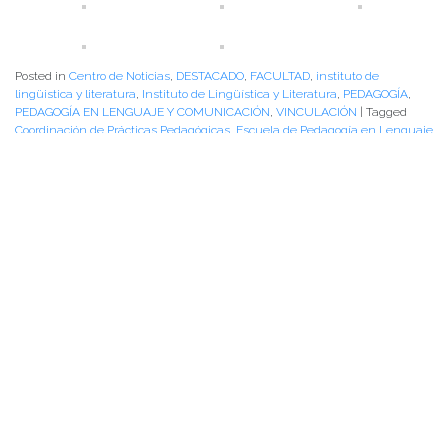
Posted in
Centro de Noticias
,
DESTACADO
,
FACULTAD
,
instituto de
lingüistica y literatura
,
Instituto de Lingüística y Literatura
,
PEDAGOGÍA
,
PEDAGOGÍA EN LENGUAJE Y COMUNICACIÓN
,
VINCULACIÓN
|
Tagged
Coordinación de Prácticas Pedagógicas
,
Escuela de Pedagogía en Lenguaje
y Comunicación
,
Facultad de Filosofia y Humanidades
,
Instituto de
Lingüística y Literatura
,
Interescolar de Artes Escénicas
,
Oficina de
Vinculación con el Medio
,
Pedagogia en Lenguaje y Comunicación
Escuela de Pedagogía en Lenguaje y
Comunicación realizó Interescolar de
Artes Escénicas 2022
Publicado el
26/10/2022
- Facultad de Filosofía y Humanidades
Los días jueves 20 y viernes 21 de octubre se llevó a cabo el Interescolar de
Artes Escénicas de Los Ríos 2022, organizado por la Escuela de Pedagogía
en Lenguaje y Comunicación de la Universidad Austral de Chile. Ambas