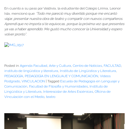
En cuanto a su paso por Valdivia, la estudiante del Colegio Lirima, Leonor
Isla, mencionó que:
“Todo me pareció muy divertido porque me encantó
viajar, presentar nuestra obra de teatro y compartir con nuevos compañeros.
Aprendí que no importa si te equivocas, porque la próxima vez que presentes
ya vas a haber aprendido. Me gustó mucho conocer la Universidad y espero
volver pronto”
.
Posted in
Agenda Facultad
,
Arte y Cultura
,
Centro de Noticias
,
FACULTAD
,
instituto de lingüistica y literatura
,
Instituto de Lingüística y Literatura
,
PEDAGOGÍA
,
PEDAGOGÍA EN LENGUAJE Y COMUNICACIÓN
,
Videos
Postgrado
,
VINCULACION
|
Tagged
Escuela de Pedagogía en Lenguaje y
Comunicación
,
Facultad de Filosofia y Humanidades
,
Instituto de
Lingüística y Literatura
,
Interescolar de Artes Escénicas
,
Oficina de
Vinculación con el Medio
,
teatro