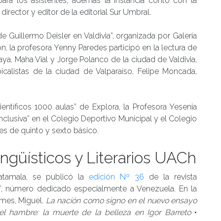
ara los asistentes, además la instancia contó con la
irector y editor de la editorial Sur Umbral.
e Guillermo Deisler en Valdivia”, organizada por Galería
ón, la profesora Yenny Paredes participó en la lectura de
Araya, Maha Vial y Jorge Polanco de la ciudad de Valdivia,
calistas de la ciudad de Valparaíso, Felipe Moncada,
ntíficos 1000 aulas” de Explora, la Profesora Yesenia
Inclusiva” en el Colegio Deportivo Municipal y el Colegio
tes de quinto y sexto básico.
güísticos y Literarios UACh
atamala, se publicó la
edición Nº 36
de la revista
”, número dedicado especialmente a Venezuela. En la
omes, Miguel.
La nación como signo en el nuevo ensayo
el hambre: la muerte de la belleza en Igor Barreto
•