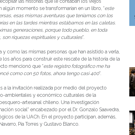
pilar las historias que le contaban los viejos
 algún momento se transformarían en un libro, “
este
nversas, esas mismas aventuras que teníamos con los
rias en las tardes mientras estábamos en las caletas.
róximas generaciones, porque todo pueblo, en toda
 son riquezas espirituales y culturales
”.
ica y como las mismas personas que han asistido a verla,
los años para construir este rescate de la historia de la
pecto mencionó que “
este registro fotográfico me ha
cé como con 50 fotos, ahora tengo casi 400
”.
ias a la invitación realizada por medio del proyecto
o-ambientales y económico culturales de la
pesquero-artesanal chileno. Una investigación
rmación social” encabezado por el Dr. Gonzalo Saavedra,
ógicos de la UACh. En el proyecto participan, además,
Navarro, Pía Torres y Gustavo Blanco.