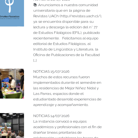
📚 Anunciamos a nuestra comunidad
universitaria que en la página de
Revistas UACh (http://revistas.uach.cl/),
ya se encuentra disponible para su
lectura y descarga la edición del n° 77
de Estudios Filológicos (EFIL), publicado
recientemente. Felicitamos al equipo
editorial de Estudios Filológicos, al
Instituto de Lingüística y Literatura, la
Oficina de Publicaciones de la Facultad
[…]
NOTICIAS 15/07/2026
Muchos de estos recursos fueron
implementados durante el semestre en
las residencias de Mejor Niñez Nidal y
Las Parras, espacios donde el
estudiantado desarrolló experiencias de
aprendizaje y acompañamiento.
NOTICIAS 14/07/2026
La instancia convocó a equipos
académicos y profesionales con el fin de
diseñar líneas prioritarias de
colaboración y establecer las bases de