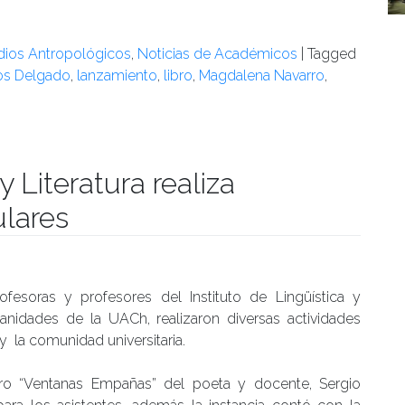
udios Antropológicos
,
Noticias de Académicos
|
Tagged
os Delgado
,
lanzamiento
,
libro
,
Magdalena Navarro
,
y Literatura realiza
ulares
manidades
ofesoras y profesores del Instituto de Lingüística y
manidades de la UACh, realizaron diversas actividades
y la comunidad universitaria.
bro “Ventanas Empañas” del poeta y docente, Sergio