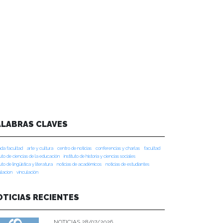
ALABRAS CLAVES
da facultad
arte y cultura
centro de noticias
conferencias y charlas
facultad
tuto de ciencias de la educación
instituto de historia y ciencias sociales
tuto de lingüística y literatura
noticias de académicos
noticias de estudiantes
ulacion
vinculación
OTICIAS RECIENTES
NOTICIAS 28/07/2026