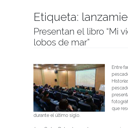
Etiqueta:
lanzamie
Presentan el libro “Mi vi
lobos de mar”
Publicado el
03/10/2018
- Facultad de Filosofía y H
Entre fa
pescador
Historia
pescado
presenta
fotográ
que res
durante el último siglo.