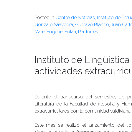
Posted in
Centro de Noticias
,
Instituto de Est
Gonzalo Saavedra
,
Gustavo Blanco
,
Juan Carl
María Eugenia Solari
,
Pía Torres
Instituto de Lingüística 
actividades extracurric
Publicado el
23/07/2018
- Facultad de Filosofía y Hu
Durante el transcurso del semestre, las pr
Literatura de la Facultad de filosofía y Hu
extracurriculares con la comunidad valdiviana 
Este mes se realizó el lanzamiento del li