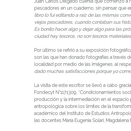
Juan Carlos Delgado cuenta que comenzó a reco
pescadores en un cuaderno, sin pensar que en
libro lo fui editando a raíz de las mismas co
viejos pescadores, cuando contaban sus histo
Es bonito hacer algo y dejar algo para las p
ciudad hay tesoros, no son tesoros materiales,
Por último se refirió a su exposición fotográf
son las que han donado fotografías a través de 
localidad por medio de las imágenes, al res
dado muchas satisfacciones porque yo comen
La visita de este escritor se llevó a cabo grac
Fondecyt N°1171309, “Condicionamientos soci
producción y la intermediación en el espacio 
antropológica sobre los límites de la transfo
académico del Instituto de Estudios Antropol
las docentes María Eugenia Solari, Magdalena 