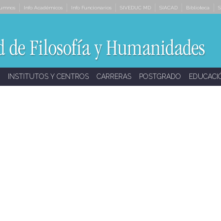
lumnos
Info Académicos
Info Funcionarios
SIVEDUC MD
SIACAD
Biblioteca
S
INSTITUTOS Y CENTROS
CARRERAS
POSTGRADO
EDUCACI