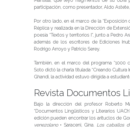
Mansilla, que leyó fragmentos de su obra p
participación, como presentador, Aldo Astete, d
Por otro lado, en el marco de la “Exposición d
Réplica y realizada en la Dirección de Extensi
poesía “Textos y territorios I”, junto a Pedro 
además de los escritores de Ediciones Inubi
Rodrigo Arroyo y Patricio Serey.
También, en el marco del programa “1000 cie
Soto dictó la charla titulada “Creando Cultura 
Ghandi, la actividad estuvo dirigida a estudian
Revista Documentos Lin
Bajo la dirección del profesor Roberto M
“Documentos Lingüísticos y Literarios UACh
edición pueden encontrar los arituclos de G
venezolano
• Saraceni, Gina.
Los caballos d