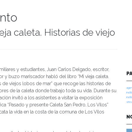
nto
eja caleta. Historias de viejo
umanidades
miliares y estudiantes, Juan Carlos Delgado, escritor,
P
 y buzo mariscador habló del libro “Mi vieja caleta.
s de viejos lobos de mar” que recoge las historias de
agen
res de la caleta donde trabajo toda su vida. Durante su
insti
ción invitó a los asistentes a visitar la exposición
insti
vinc
fica “Pasado y presente Caleta San Pedro, Los Vilos”
cata la vida en la costa de la comuna de Los Vilos
N