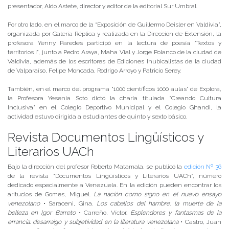
presentador, Aldo Astete, director y editor de la editorial Sur Umbral.
Por otro lado, en el marco de la “Exposición de Guillermo Deisler en Valdivia”,
organizada por Galería Réplica y realizada en la Dirección de Extensión, la
profesora Yenny Paredes participó en la lectura de poesía “Textos y
territorios I”, junto a Pedro Araya, Maha Vial y Jorge Polanco de la ciudad de
Valdivia, además de los escritores de Ediciones Inubicalistas de la ciudad
de Valparaíso, Felipe Moncada, Rodrigo Arroyo y Patricio Serey.
También, en el marco del programa “1000 científicos 1000 aulas” de Explora,
la Profesora Yesenia Soto dictó la charla titulada “Creando Cultura
Inclusiva” en el Colegio Deportivo Municipal y el Colegio Ghandi, la
actividad estuvo dirigida a estudiantes de quinto y sexto básico.
Revista Documentos Lingüísticos y
Literarios UACh
Bajo la dirección del profesor Roberto Matamala, se publicó la
edición Nº 36
de la revista “Documentos Lingüísticos y Literarios UACh”, número
dedicado especialmente a Venezuela. En la edición pueden encontrar los
arituclos de Gomes, Miguel.
La nación como signo en el nuevo ensayo
venezolano
• Saraceni, Gina.
Los caballos del hambre: la muerte de la
belleza en Igor Barreto
• Carreño, Víctor.
Esplendores y fantasmas de la
errancia: desarraigo y subjetividad en la literatura venezolana
• Castro, Juan