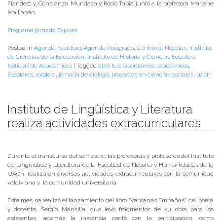
Flandez; y, Constanza Mundaca y Rocío Tapia junto a la profesora Marlene
Maillapán.
Programa jornada Explora
Posted in
Agenda Facultad
,
Agenda Postgrado
,
Centro de Noticias
,
Instituto
de Ciencias de la Educación
,
Instituto de Historia y Ciencias Sociales
,
Noticias de Académicos
|
Tagged
abre tus laboratorios
,
académicos
,
Escolares
,
explora
,
jornada de diálogo
,
proyectos en ciencias sociales
,
uach
Instituto de Lingüística y Literatura
realiza actividades extracurriculares
Publicado el
23/07/2018
- Facultad de Filosofía y Humanidades
Durante el transcurso del semestre, las profesoras y profesores del Instituto
de Lingüística y Literatura de la Facultad de filosofía y Humanidades de la
UACh, realizaron diversas actividades extracurriculares con la comunidad
valdiviana y la comunidad universitaria.
Este mes se realizó el lanzamiento del libro “Ventanas Empañas” del poeta
y docente, Sergio Mansilla, que leyó fragmentos de su obra para los
asistentes, además la instancia contó con la participación, como