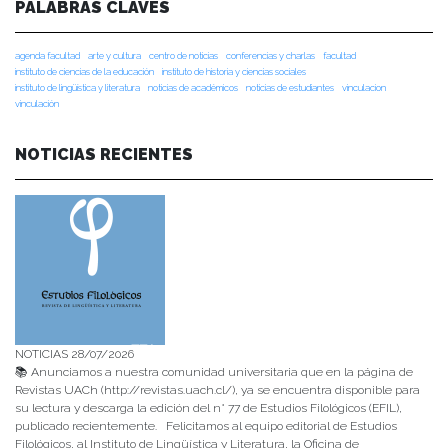
PALABRAS CLAVES
agenda facultad
arte y cultura
centro de noticias
conferencias y charlas
facultad
instituto de ciencias de la educación
instituto de historia y ciencias sociales
instituto de lingüística y literatura
noticias de académicos
noticias de estudiantes
vinculacion
vinculación
NOTICIAS RECIENTES
NOTICIAS 28/07/2026
📚 Anunciamos a nuestra comunidad universitaria que en la página de
Revistas UACh (http://revistas.uach.cl/), ya se encuentra disponible para
su lectura y descarga la edición del n° 77 de Estudios Filológicos (EFIL),
publicado recientemente. Felicitamos al equipo editorial de Estudios
Filológicos, al Instituto de Lingüística y Literatura, la Oficina de