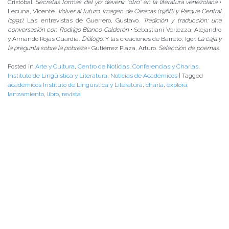
Cristóbal.
Secretas formas del yo: devenir “otro” en la literatura venezolana
•
Lecuna, Vicente.
Volver al futuro. Imagen de Caracas (1968) y Parque Central
(1991).
Las entrevistas de Guerrero, Gustavo.
Tradición y traducción: una
conversación con Rodrigo Blanco Calderón
• Sebastiani Verlezza, Alejandro
y Armando Rojas Guardia.
Diálogo
. Y las creaciones de Barreto, Igor.
La caja y
la pregunta sobre la pobreza
• Gutiérrez Plaza, Arturo.
Selección de poemas.
Posted in
Arte y Cultura
,
Centro de Noticias
,
Conferencias y Charlas
,
Instituto de Lingüística y Literatura
,
Noticias de Académicos
|
Tagged
académicos Instituto de Lingüística y Literatura
,
charla
,
explora
,
lanzamiento
,
libro
,
revista