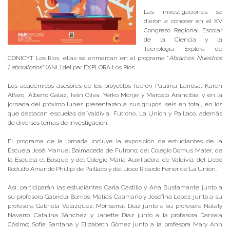
Las investigaciones se
dieron a conocer en el XV
Congreso Regional Escolar
de la Ciencia y la
Tecnología Explora de
CONICYT Los Ríos, ellas se enmarcan en el programa “
Abramos Nuestros
Laboratorios
” (ANL) del par EXPLORA Los Ríos.
Los académicos asesores de los proyectos fueron Paulina Larrosa, Karen
Alfaro, Alberto Galaz, Iván Oliva, Yerko Monje y Marcelo Arancibia; y en la
jornada del próximo lunes presentarán a sus grupos, seis en total, en los
que destacan escuelas de Valdivia, Futrono, La Unión y Paillaco, además
de diversos temas de investigación.
El programa de la jornada incluye la exposición de estudiantes de la
Escuela José Manuel Balmaceda de Futrono; del Colegio Domus Mater, de
la Escuela el Bosque y del Colegio María Auxiliadora de Valdivia; del Liceo
Rodulfo Amando Phillipi de Paillaco y del Liceo Ricardo Fener de La Unión.
Así, participarán las estudiantes Carla Castillo y Ana Bustamante junto a
su profesora Gabriela Barrios; Matías Caamaño y Josefina Lopez junto a su
profesora Gabriela Velázquez; Monserrat Díaz junto a su profesora Nataly
Navarro; Catalina Sánchez y Janette Díaz junto a la profesora Daniela
Cósimo; Sofía Santana y Elizabeth Gómez junto a la profesora Mary Ann