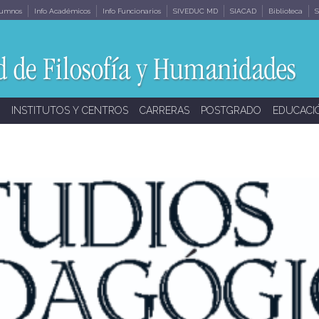
lumnos
Info Académicos
Info Funcionarios
SIVEDUC MD
SIACAD
Biblioteca
S
INSTITUTOS Y CENTROS
CARRERAS
POSTGRADO
EDUCACI