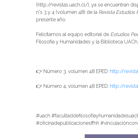
(http://revistas.uach.cl/), ya se encuentran di
n°s 3 y 4 (volumen 48) de la
Revista Estudios
presente año.
Felicitamos al equipo editorial de
Estudios Pe
Filosofía y Humanidades y la Biblioteca UACh, 
👉 Número 3, volumen 48 EPED:
http://revis
👉 Número 4, volumen 48 EPED:
http://revis
#uach #facultaddefilosofíayhumanidadesuach
#oficinadepublicacionesffhh #vinculacióncon