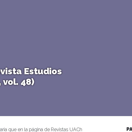
vista Estudios
 vol. 48)
P
aria que en la página de Revistas UACh