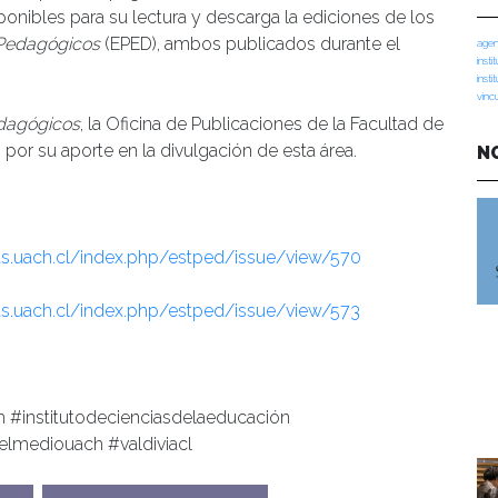
sponibles para su lectura y descarga la ediciones de los
 Pedagógicos
(EPED), ambos publicados durante el
agen
insti
insti
vinc
dagógicos
, la Oficina de Publicaciones de la Facultad de
por su aporte en la divulgación de esta área.
N
tas.uach.cl/index.php/estped/issue/view/570
tas.uach.cl/index.php/estped/issue/view/573
 #institutodecienciasdelaeducación
elmediouach #valdiviacl