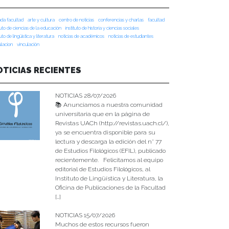
da facultad
arte y cultura
centro de noticias
conferencias y charlas
facultad
tuto de ciencias de la educación
instituto de historia y ciencias sociales
tuto de lingüística y literatura
noticias de académicos
noticias de estudiantes
ulacion
vinculación
OTICIAS RECIENTES
NOTICIAS 28/07/2026
📚 Anunciamos a nuestra comunidad
universitaria que en la página de
Revistas UACh (http://revistas.uach.cl/),
ya se encuentra disponible para su
lectura y descarga la edición del n° 77
de Estudios Filológicos (EFIL), publicado
recientemente. Felicitamos al equipo
editorial de Estudios Filológicos, al
Instituto de Lingüística y Literatura, la
Oficina de Publicaciones de la Facultad
[…]
NOTICIAS 15/07/2026
Muchos de estos recursos fueron