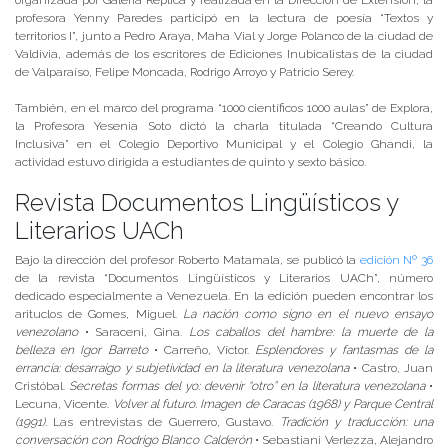
organizada por Galería Réplica y realizada en la Dirección de Extensión, la
profesora Yenny Paredes participó en la lectura de poesía “Textos y
territorios I”, junto a Pedro Araya, Maha Vial y Jorge Polanco de la ciudad de
Valdivia, además de los escritores de Ediciones Inubicalistas de la ciudad
de Valparaíso, Felipe Moncada, Rodrigo Arroyo y Patricio Serey.
También, en el marco del programa “1000 científicos 1000 aulas” de Explora,
la Profesora Yesenia Soto dictó la charla titulada “Creando Cultura
Inclusiva” en el Colegio Deportivo Municipal y el Colegio Ghandi, la
actividad estuvo dirigida a estudiantes de quinto y sexto básico.
Revista Documentos Lingüísticos y
Literarios UACh
Bajo la dirección del profesor Roberto Matamala, se publicó la
edición Nº 36
de la revista “Documentos Lingüísticos y Literarios UACh”, número
dedicado especialmente a Venezuela. En la edición pueden encontrar los
arituclos de Gomes, Miguel.
La nación como signo en el nuevo ensayo
venezolano
• Saraceni, Gina.
Los caballos del hambre: la muerte de la
belleza en Igor Barreto
• Carreño, Víctor.
Esplendores y fantasmas de la
errancia: desarraigo y subjetividad en la literatura venezolana
• Castro, Juan
Cristóbal.
Secretas formas del yo: devenir “otro” en la literatura venezolana
•
Lecuna, Vicente.
Volver al futuro. Imagen de Caracas (1968) y Parque Central
(1991).
Las entrevistas de Guerrero, Gustavo.
Tradición y traducción: una
conversación con Rodrigo Blanco Calderón
• Sebastiani Verlezza, Alejandro