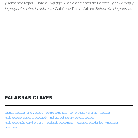
y Armando Rojas Guardia.
Diálogo
. Y las creaciones de Barreto, Igor.
La caja y
la pregunta sobre la pobreza
• Gutiérrez Plaza, Arturo.
Selección de poemas.
PALABRAS CLAVES
agenda facultad
arte y cultura
centro de noticias
conferencias y charlas
facultad
instituto de ciencias de la educación
instituto de historia y ciencias sociales
instituto de lingüística y literatura
noticias de académicos
noticias de estudiantes
vinculacion
vinculación