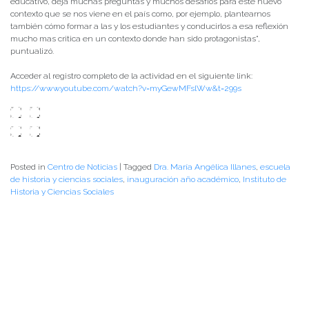
educativo, deja muchas preguntas y muchos desafíos para este nuevo
contexto que se nos viene en el país como, por ejemplo, plantearnos
también cómo formar a las y los estudiantes y conducirlos a esa reflexión
mucho mas critica en un contexto donde han sido protagonistas”,
puntualizó.
Acceder al registro completo de la actividad en el siguiente link:
https://www.youtube.com/watch?v=myGewMFslWw&t=299s
Posted in
Centro de Noticias
|
Tagged
Dra. María Angélica Illanes
,
escuela
de historia y ciencias sociales
,
inauguración año académico
,
Instituto de
Historia y Ciencias Sociales