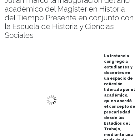
Julián marcó la inauguración del año
académico del Magíster en Historia
del Tiempo Presente en conjunto con
la Escuela de Historia y Ciencias
Sociales
Publicado el
23/05/2024
- Facultad de Filosofía y Humanidades
La instancia
congregó a
estudiantes y
docentes en
un espacio de
reflexión
liderado por el
académico,
quien abordó
el concepto de
precariedad
desde los
Estudios del
Trabajo,
mediante una