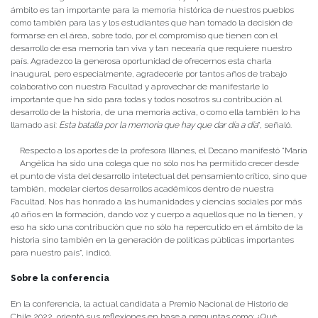
ámbito es tan importante para la memoria histórica de nuestros pueblos
como también para las y los estudiantes que han tomado la decisión de
formarse en el área, sobre todo, por el compromiso que tienen con el
desarrollo de esa memoria tan viva y tan necearía que requiere nuestro
país. Agradezco la generosa oportunidad de ofrecernos esta charla
inaugural, pero especialmente, agradecerle por tantos años de trabajo
colaborativo con nuestra Facultad y aprovechar de manifestarle lo
importante que ha sido para todas y todos nosotros su contribución al
desarrollo de la historia, de una memoria activa, o como ella también lo ha
llamado así:
Esta batalla por la memoria que hay que dar día a día
”, señaló.
Respecto a los aportes de la profesora Illanes, el Decano manifestó “María
Angélica ha sido una colega que no sólo nos ha permitido crecer desde
el punto de vista del desarrollo intelectual del pensamiento crítico, sino que
también, modelar ciertos desarrollos académicos dentro de nuestra
Facultad. Nos has honrado a las humanidades y ciencias sociales por más
40 años en la formación, dando voz y cuerpo a aquellos que no la tienen, y
eso ha sido una contribución que no sólo ha repercutido en el ámbito de la
historia sino también en la generación de políticas públicas importantes
para nuestro país”, indicó.
Sobre la conferencia
En la conferencia, la actual candidata a Premio Nacional de Historio de
Chile 2022, orientó sus reflexiones en base a preguntas como: ¿Qué