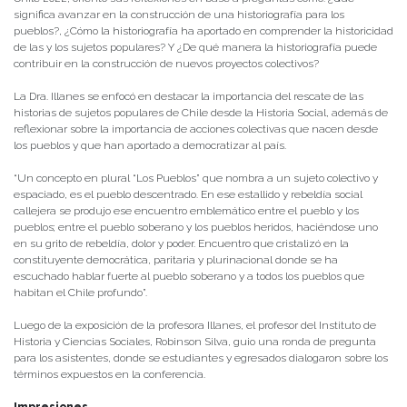
significa avanzar en la construcción de una historiografía para los
pueblos?, ¿Cómo la historiografía ha aportado en comprender la historicidad
de las y los sujetos populares? Y ¿De qué manera la historiografía puede
contribuir en la construcción de nuevos proyectos colectivos?
La Dra. Illanes se enfocó en destacar la importancia del rescate de las
historias de sujetos populares de Chile desde la Historia Social, además de
reflexionar sobre la importancia de acciones colectivas que nacen desde
los pueblos y que han aportado a democratizar al país.
“Un concepto en plural “Los Pueblos” que nombra a un sujeto colectivo y
espaciado, es el pueblo descentrado. En ese estallido y rebeldía social
callejera se produjo ese encuentro emblemático entre el pueblo y los
pueblos; entre el pueblo soberano y los pueblos heridos, haciéndose uno
en su grito de rebeldía, dolor y poder. Encuentro que cristalizó en la
constituyente democrática, paritaria y plurinacional donde se ha
escuchado hablar fuerte al pueblo soberano y a todos los pueblos que
habitan el Chile profundo”.
Luego de la exposición de la profesora Illanes, el profesor del Instituto de
Historia y Ciencias Sociales, Robinson Silva, guio una ronda de pregunta
para los asistentes, donde se estudiantes y egresados dialogaron sobre los
términos expuestos en la conferencia.