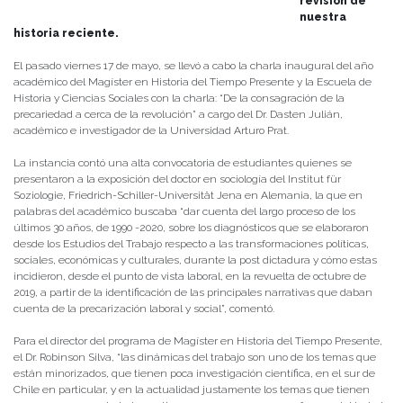
revisión de
nuestra
historia reciente.
El pasado viernes 17 de mayo, se llevó a cabo la charla inaugural del año
académico del Magíster en Historia del Tiempo Presente y la Escuela de
Historia y Ciencias Sociales con la charla: “De la consagración de la
precariedad a cerca de la revolución” a cargo del Dr. Dasten Julián,
académico e investigador de la Universidad Arturo Prat.
La instancia contó una alta convocatoria de estudiantes quienes se
presentaron a la exposición del doctor en sociología del Institut für
Soziologie, Friedrich-Schiller-Universität Jena en Alemania, la que en
palabras del académico buscaba “dar cuenta del largo proceso de los
últimos 30 años, de 1990 -2020, sobre los diagnósticos que se elaboraron
desde los Estudios del Trabajo respecto a las transformaciones políticas,
sociales, económicas y culturales, durante la post dictadura y cómo estas
incidieron, desde el punto de vista laboral, en la revuelta de octubre de
2019, a partir de la identificación de las principales narrativas que daban
cuenta de la precarización laboral y social”, comentó.
Para el director del programa de Magíster en Historia del Tiempo Presente,
el Dr. Robinson Silva, “las dinámicas del trabajo son uno de los temas que
están minorizados, que tienen poca investigación científica, en el sur de
Chile en particular, y en la actualidad justamente los temas que tienen