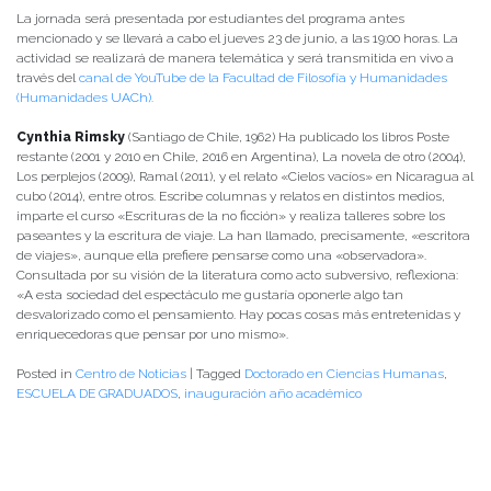
La jornada será presentada por estudiantes del programa antes
mencionado y se llevará a cabo el jueves 23 de junio, a las 19:00 horas. La
actividad se realizará de manera telemática y será transmitida en vivo a
través del
canal de YouTube de la Facultad de Filosofía y Humanidades
(Humanidades UACh).
Cynthia Rimsky
(Santiago de Chile, 1962) Ha publicado los libros Poste
restante (2001 y 2010 en Chile, 2016 en Argentina), La novela de otro (2004),
Los perplejos (2009), Ramal (2011), y el relato «Cielos vacíos» en Nicaragua al
cubo (2014), entre otros. Escribe columnas y relatos en distintos medios,
imparte el curso «Escrituras de la no ficción» y realiza talleres sobre los
paseantes y la escritura de viaje. La han llamado, precisamente, «escritora
de viajes», aunque ella prefiere pensarse como una «observadora».
Consultada por su visión de la literatura como acto subversivo, reflexiona:
«A esta sociedad del espectáculo me gustaría oponerle algo tan
desvalorizado como el pensamiento. Hay pocas cosas más entretenidas y
enriquecedoras que pensar por uno mismo».
Posted in
Centro de Noticias
|
Tagged
Doctorado en Ciencias Humanas
,
ESCUELA DE GRADUADOS
,
inauguración año académico