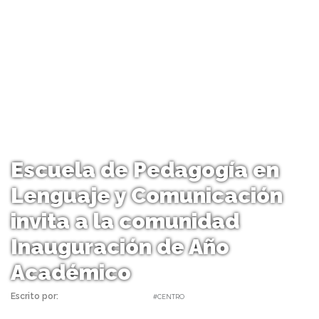
Escuela de Pedagogía en
Lenguaje y Comunicación
invita a la comunidad
Inauguración de Año
Académico
Escrito por:
daniel | 26/04/2022 |
#CENTRO