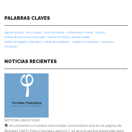
PALABRAS CLAVES
agenda facultad
arte y cultura
centro de noticias
conferencias y charlas
facultad
instituto de ciencias de la educación
instituto de historia y ciencias sociales
instituto de lingüística y literatura
noticias de académicos
noticias de estudiantes
vinculacion
vinculación
NOTICIAS RECIENTES
NOTICIAS 28/07/2026
📚 Anunciamos a nuestra comunidad universitaria que en la página de
Revistas UACh (http://revistas.uach.cl/), ya se encuentra disponible para