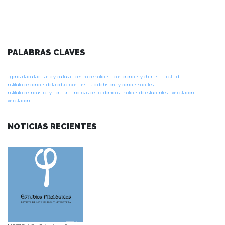
PALABRAS CLAVES
agenda facultad
arte y cultura
centro de noticias
conferencias y charlas
facultad
instituto de ciencias de la educación
instituto de historia y ciencias sociales
instituto de lingüística y literatura
noticias de académicos
noticias de estudiantes
vinculacion
vinculación
NOTICIAS RECIENTES