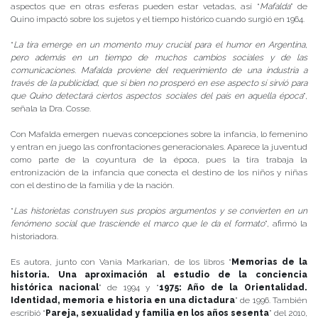
aspectos que en otras esferas pueden estar vetadas, así “
Mafalda
” de
Quino impactó sobre los sujetos y el tiempo histórico cuando surgió en 1964.
“
La tira emerge en un momento muy crucial para el humor en Argentina,
pero además en un tiempo de muchos cambios sociales y de las
comunicaciones. Mafalda proviene del requerimiento de una industria a
través de la publicidad, que si bien no prosperó en ese aspecto sí sirvió para
que Quino detectará ciertos aspectos sociales del país en aquella época
”,
señala la Dra. Cosse.
Con Mafalda emergen nuevas concepciones sobre la infancia, lo femenino
y entran en juego las confrontaciones generacionales. Aparece la juventud
como parte de la coyuntura de la época, pues la tira trabaja la
entronización de la infancia que conecta el destino de los niños y niñas
con el destino de la familia y de la nación.
“
Las historietas construyen sus propios argumentos y se convierten en un
fenómeno social que trasciende el marco que le da el formato
”, afirmó la
historiadora.
Es autora, junto con Vania Markarian, de los libros “
Memorias de la
historia. Una aproximación al estudio de la conciencia
histórica nacional
” de 1994 y “
1975: Año de la Orientalidad.
Identidad, memoria e historia en una dictadura
” de 1996. También
escribió “
Pareja, sexualidad y familia en los años sesenta
” del 2010,