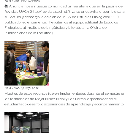
NOTICIAS 28/07/2026
📚 Anunciamos a nuestra comunidad universitaria que en la página de
Revistas UACh (http://revistas.uach.cl/), ya se encuentra disponible para
su lectura y descarga la edición del n° 77 de Estudios Filológicos (EFIL),
publicado recientemente. Felicitamos al equipo editorial de Estudios
Filológicos, al Instituto de Lingüística y Literatura, la Oficina de
Publicaciones de la Facultad […]
NOTICIAS 15/07/2026
Muchos de estos recursos fueron implementados durante el semestre en
las residencias de Mejor Niñez Nidal y Las Parras, espacios donde el
estudiantado desarrolló experiencias de aprendizaje y acompañamiento.