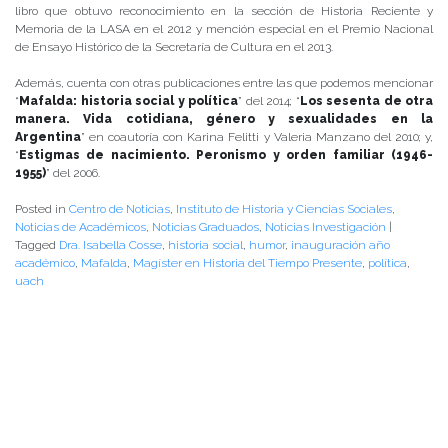
libro que obtuvo reconocimiento en la sección de Historia Reciente y
Memoria de la LASA en el 2012 y mención especial en el Premio Nacional
de Ensayo Histórico de la Secretaría de Cultura en el 2013.
Además, cuenta con otras publicaciones entre las que podemos mencionar
“
Mafalda: historia social y política
” del 2014; “
Los sesenta de otra
manera. Vida cotidiana, género y sexualidades en la
Argentina
” en coautoría con Karina Felitti y Valeria Manzano del 2010; y,
“
Estigmas de nacimiento. Peronismo y orden familiar (1946-
1955)
” del 2006.
Posted in
Centro de Noticias
,
Instituto de Historia y Ciencias Sociales
,
Noticias de Académicos
,
Noticias Graduados
,
Noticias Investigación
|
Tagged
Dra. Isabella Cosse
,
historia social
,
humor
,
inauguración año
académico
,
Mafalda
,
Magíster en Historia del Tiempo Presente
,
política
,
uach