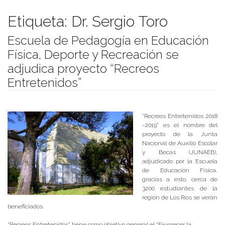
Etiqueta:
Dr. Sergio Toro
Escuela de Pedagogía en Educación
Física, Deporte y Recreación se
adjudica proyecto “Recreos
Entretenidos”
Publicado el
30/07/2018
- Facultad de Filosofía y Humanidades
“Recreos Entretenidos 2018
-2019” es el nombre del
proyecto de la Junta
Nacional de Auxilio Escolar
y Becas (JUNAEB),
adjudicado por la Escuela
de Educación Física,
gracias a esto, cerca de
3200 estudiantes de la
región de Los Ríos se verán
beneficiados.
“Recreos Entretenidos” tiene como objetivo general el “Favorecer la