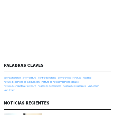
PALABRAS CLAVES
agenda facultad
arte y cultura
centro de noticias
conferencias y charlas
facultad
instituto de ciencias de la educación
instituto de historia y ciencias sociales
instituto de lingüística y literatura
noticias de académicos
noticias de estudiantes
vinculacion
vinculación
NOTICIAS RECIENTES