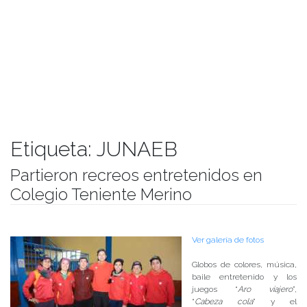
Etiqueta:
JUNAEB
Partieron recreos entretenidos en
Colegio Teniente Merino
Publicado el
13/09/2018
- Facultad de Filosofía y Humanidades
Ver galería de fotos
Globos de colores, música,
baile entretenido y los
juegos “
Aro viajero
”,
“
Cabeza cola
” y el