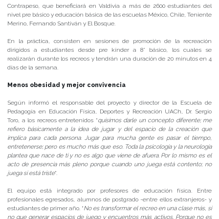
Contrapeso, que beneficiará en Valdivia a más de 2600 estudiantes del
nivel pre básico y educación básica de las escuelas México, Chile, Teniente
Merino, Fernando Santiván y El Bosque.
En la práctica, consisten en sesiones de promoción de la recreación
dirigidos a estudiantes desde pre kínder a 8° básico, los cuales se
realizarán durante los recreos y tendrán una duración de 20 minutos en 4
días de la semana.
Menos obesidad y mejor convivencia
Según informó el responsable del proyecto y director de la Escuela de
Pedagogía en Educación Física, Deportes y Recreación UACh, Dr. Sergio
Toro, a los recreos entretenidos “
quisimos darle un concepto diferente; me
refiero básicamente a la idea de jugar y del espacio de la creación que
implica para cada persona. Jugar para mucha gente es pasar el tiempo,
entretenerse; pero es mucho más que eso. Toda la psicología y la neurología
plantea que nace de ti y no es algo que viene de afuera. Por lo mismo es el
acto de presencia más pleno porque cuando uno juega está contento; no
juega si está triste
”.
El equipo está integrado por profesores de educación física. Entre
profesionales egresados, alumnos de postgrado -entre ellos extranjeros- y
estudiantes de primer año. “
No es transformar el recreo en una clase más, si
no que generar espacios de juego y encuentros más activos. Porque no es