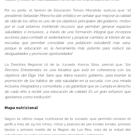
Por su parte, el Seremi de Educación Tomás Mandiola sostuvo que “
el
presidente Sebastián Piñera ha sido enfático en señalar que mejorar la calidad
de vida de los niños es uno de los objetivos principales del gobierno, motivo
por el cual estamos invirtiendo recursos que permitan generar espacios
saludables e inclusivos, a través de una formación integral que incorpora
acciones para combatir el sedentarismo y propiciar cambios al interior de las
escuelas que permitan consolidar una población estudiantil más sana,
porque la educación es la herramienta más potente para reducir las
desigualdades y promover oportunidades
”.
La Directora Regional (s) de la Junaeb, Karina Silva, precisó que “
los
Recreos Entretenidos es una iniciativa que está en coherencia con los
objetivos del Elige Vivir Sano que lidera nuestro gobierno, para insertar la
promoción de los hábitos de vida saludable en la escuela, con una mirada
inclusiva, integradora y comunitaria, y así garantizar que se cumpla el derecho
de cada niño a recibir una educación de calidad. Es un gran esfuerzo que
aportamos como institución
”.
Mapa nutricional
Según el último mapa nutricional de la Junaeb, que permitió conocer el
perfil a más de 24 mil niñas, niños y jóvenes de pre kínder, kínder, primero
básico y primero medio de la Región de Los Ríos, más de la mitad del
estudiante en estos niveles presenta obesidad y sobrepeso.