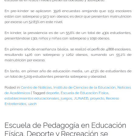
En pre-kínder se aplicaron 3926 encuestas arrojando que 1151 escolares
están con sobrepeso y 923 son obesos; es decir que presentan malnutrición
por exceso un 52.83% en este nivel.
En kínder, la prevalencia es de un 55.6% de un total de 4301 estudiantes,
presentándose 1301 niños y niñas con sobrepeso y 1090 obesos.
En primero año de enseñanza básica, se realizó el perfil de 4.868 escolares,
resultando 1426 con sobrepeso y 1262 obesos, sumando un 55.2% de
malnutrición por exceso.
En tanto, en primer año de educación media, un 47.3% de estudiantes de
un total de 5.209 estudiantes presenta sobrepeso y obesidad.
Posted in
Centro de Noticias
,
Instituto de Ciencias de la Educación
,
Noticias
de Académicos
|
Tagged
deporte
,
Escuela de Educación Física
,
establecimientos educacionales
,
juegos
,
JUNAEB
,
proyecto
,
Recreso
Entretenidos
,
uach
Escuela de Pedagogía en Educación
Física, Deporte y Recreación se