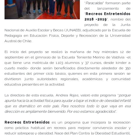
“
Paracaídas
” formaron parte
del lanzamiento de
“
Recreos Entretenidos
2018 -2019
”, nombre del
proyecto de la Junta
Nacional de Auxilio Escolar y Becas (JUNAEB), adjudicado por la Escuela de
Pedagogía en Educación Física, Deporte y Recreación de la Universidad
Austral de Chile.
El inicio del proyecto se realizó la mañana de hoy miércoles 12 de
septiembre en el gimnasio de la Escuela Teniente Merino de Valdivia -el
que tiene una matrícula de 1.103 alumnos y 37 cursos, desde kínder a
cuarto medio- donde serán beneficiados directamente alrededor de 350
estudiantes del primer ciclo básico, quienes en esta primera sesión se
divirtieron junto autoridades regionales, académicas y comunidad
educativa presentes en la actividad.
La directora de esta escuela, Andrea Rojas, valoró este programa “
porque
apunta hacia la actividad física para ayudar a bajar el índice de obesidad infantil
que es dramático en este país. Para nosotros todo lo que vaya en esa
dirección es ampliamente bienvenido. Por eso estamos agradecidos
”.
Recreos Entretenidos
es un programa que incorpora la recreación
como práctica habitual en recreos para mejorar convivencia escolar y
reducir sobrepeso y obesidad. Nace del Plan Contra la Obesidad Estudiantil,