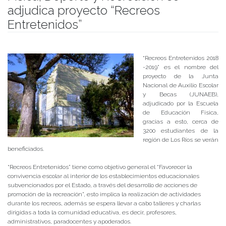
adjudica proyecto “Recreos
Entretenidos”
Publicado el
30/07/2018
- Facultad de Filosofía y Humanidades
“Recreos Entretenidos 2018
-2019” es el nombre del
proyecto de la Junta
Nacional de Auxilio Escolar
y Becas (JUNAEB),
adjudicado por la Escuela
de Educación Física,
gracias a esto, cerca de
3200 estudiantes de la
región de Los Ríos se verán
beneficiados.
“Recreos Entretenidos” tiene como objetivo general el “Favorecer la
convivencia escolar al interior de los establecimientos educacionales
subvencionados por el Estado, a través del desarrollo de acciones de
promoción de la recreación”, esto implica la realización de actividades
durante los recreos, además se espera llevar a cabo talleres y charlas
dirigidas a toda la comunidad educativa, es decir, profesores,
administrativos, paradocentes y apoderados.