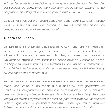
solo el tema de la obesidad el que se quiere abordar aquí; también las
posibilidades de convivencia, de integración social, de compañerismo, de
aceptación, de estar juntos y de compartir cosas
”, recalcó el Dr. Toro.
La idea -dijo- es generar posibilidades de juego “
pero con ellos y desde
ellos, y si no funcionan los cambiamos. No es ordenarlo desde una
perspectiva adultocéntrica o instruccional
”.
Alianza con Junaeb
La Directora de Asuntos Estudiantiles UACh, Dra. Virginia Vásquez,
destacó la alianza estratégica con Junaeb, que se relaciona con becas de
alimentación de los hogares estudiantiles, al mismo tiempo que la
Universidad ofrece a esta institución capacitaciones y espacios físicos.
“
Participar en estas instancias que también son de prevención temprana en
los establecimientos educacionales es una buena base para la Universidad y
su vinculación con el medio
”, dijo.
También estuvo en la ceremonia la Gobernadora de la Provincia de Valdivia,
María José Gatica, quien señaló que el gobierno “
está generando las
condiciones para promover los derechos de la infancia y concienciar a las
personas de la importancia de trabajar día a día por el bienestar y desarrollo
integral de quienes representan el futuro del país. Precisamente, las políticas
públicas que lidera el presidente Sebastián Piñera apuntan a promover
hábitos y estilos de vida saludable, teniendo como prioridad a los niños
”.