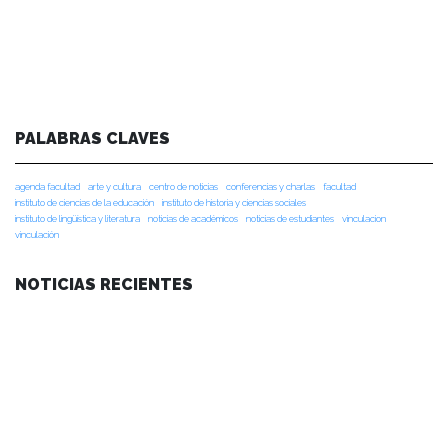
PALABRAS CLAVES
agenda facultad
arte y cultura
centro de noticias
conferencias y charlas
facultad
instituto de ciencias de la educación
instituto de historia y ciencias sociales
instituto de lingüística y literatura
noticias de académicos
noticias de estudiantes
vinculacion
vinculación
NOTICIAS RECIENTES