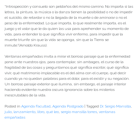
“Introspección y consuelo son peldaños del mismo camino. No importa si las
letras, la pintura, la música o la danza tienen la posibilidad o no de impedir
el suicidio, de retardar o no la llegada de la muerte o de aminorar o no el
peso de la enfermedad. Lo que importa, lo que realmente importa, es el
juego y el valor que le da quien las usa para aprehender su momento de
vida, para entender lo que significa vivir enfermo, para impedir que la
muerte triunfe sin que la vida se oponga, sin que la Tierra se
inmute.”(Arnoldo Krauss).
Ventanas empañadas invita a mirar el borroso paisaje que la enfermedad
pone ante nuestros ojos, para contemplar, sin ambages, el curso de la
fragilidad de las cosas y preguntarnos qué significa escribir, qué significa
vivir, qué matrimonio implacable es el del alma con el cuerpo, qué decir
cuando ya no quedan palabras para el dolor, para el existir y su negación.
Un borroso paisaje exterior que ilumina, sin embargo, el paisaje interior
haciendo evidente nuestra oscura ignorancia sobre los misterios
inescrutables de la vida.
Posted in
Agenda Facultad
,
Agenda Postgrado
|
Tagged
Dr. Sergio Mansilla
,
julio
,
lanzamiento
,
libro
,
qué leo
,
sergio mansilla torres
,
ventanas
empañadas