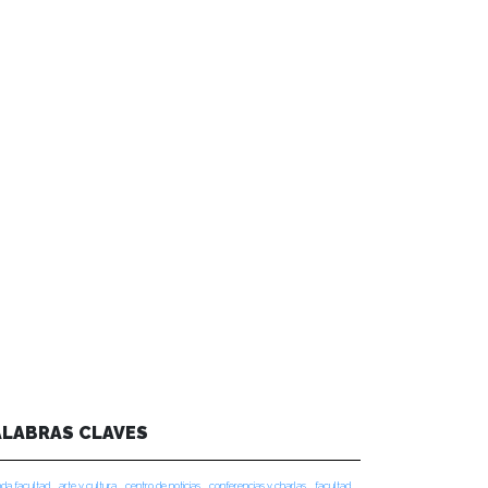
ALABRAS CLAVES
da facultad
arte y cultura
centro de noticias
conferencias y charlas
facultad