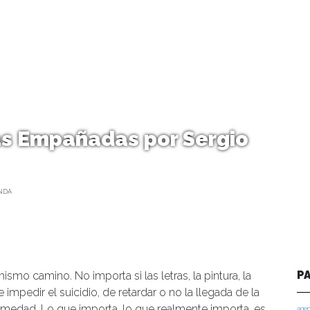
s Empañadas por Sergio
NDA
P
mo camino. No importa si las letras, la pintura, la
 impedir el suicidio, de retardar o no la llegada de la
rmedad. Lo que importa, lo que realmente importa, es
agen