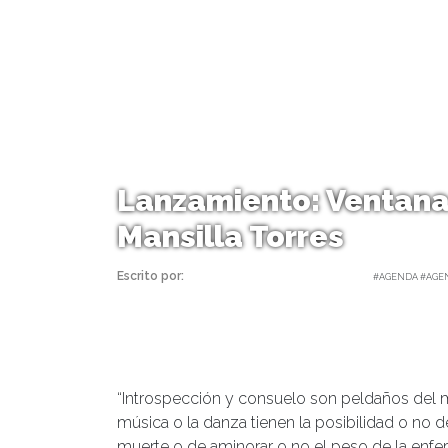
Lanzamiento: Ventana
Mansilla Torres
Escrito por:
Carolina Angulo | 10/07/2018 |
#AGENDA #AGE
“Introspección y consuelo son peldaños del mis
música o la danza tienen la posibilidad o no de
muerte o de aminorar o no el peso de la enfe