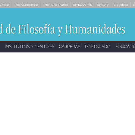
lumnos
Info Académicos
Info Funcionarios
SIVEDUC MD
SIACAD
Biblioteca
S
INSTITUTOS Y CENTROS
CARRERAS
POSTGRADO
EDUCACI