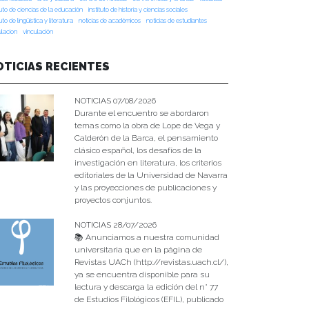
tuto de ciencias de la educación
instituto de historia y ciencias sociales
tuto de lingüística y literatura
noticias de académicos
noticias de estudiantes
ulacion
vinculación
OTICIAS RECIENTES
NOTICIAS 07/08/2026
Durante el encuentro se abordaron
temas como la obra de Lope de Vega y
Calderón de la Barca, el pensamiento
clásico español, los desafíos de la
investigación en literatura, los criterios
editoriales de la Universidad de Navarra
y las proyecciones de publicaciones y
proyectos conjuntos.
NOTICIAS 28/07/2026
📚 Anunciamos a nuestra comunidad
universitaria que en la página de
Revistas UACh (http://revistas.uach.cl/),
ya se encuentra disponible para su
lectura y descarga la edición del n° 77
de Estudios Filológicos (EFIL), publicado