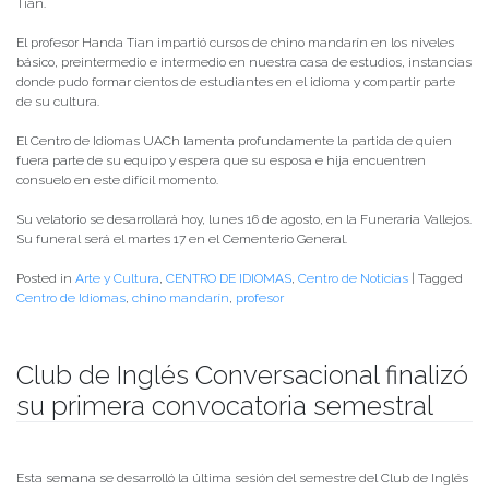
medio, y tiene como objetivo ser un espacio abierto a la comunidad local y
universitaria que incentive la práctica y desarrollo de habilidades
comunicativas, sociales y culturales a través de la conversación en inglés.
Durante este primer semestre, se llevaron a cabo 12 sesiones gratuitas
donde participaron escolares, profesionales, estudiantes universitarios y
académicos pertenecientes a diversos puntos del territorio.
Las sesiones de conversación estuvieron a cargo de los profesores Felipe
Martínez (Centro de Idiomas UACh) y Álvaro Molina (colaborador American
Corner) , y contaron con el apoyo de la coordinadora American Corner UACh
Camila Montesinos.
Segundo semestre
Dentro de las próximas semanas se darán a conocer los plazos de
postulación y cupos disponibles para el Club Conversacional del segundo
semestre de 2021. Esta información será divulgada a través de las redes
sociales del American Corner UACh, Instagram @american.corner.uach el
Facebook: AcornerUACh
Para consultas sobre el club y otras actividades escribir al correo electrónico:
acorner@uach.cl