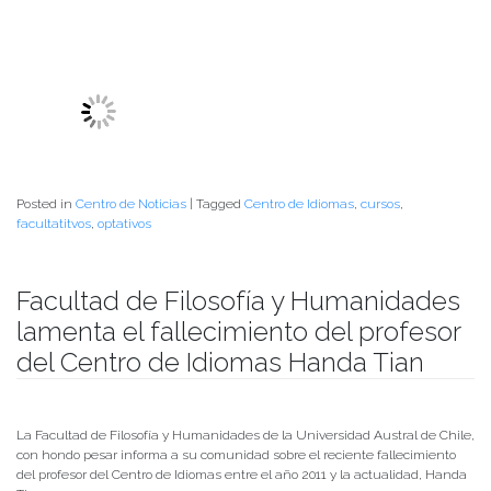
de su cultura.
El Centro de Idiomas UACh lamenta profundamente la partida de quien
fuera parte de su equipo y espera que su esposa e hija encuentren
consuelo en este difícil momento.
Su velatorio se desarrollará hoy, lunes 16 de agosto, en la Funeraria Vallejos.
Su funeral será el martes 17 en el Cementerio General.
Posted in
Arte y Cultura
,
CENTRO DE IDIOMAS
,
Centro de Noticias
|
Tagged
Centro de Idiomas
,
chino mandarín
,
profesor
Club de Inglés Conversacional finalizó
su primera convocatoria semestral
Publicado el
09/07/2021
- Facultad de Filosofía y Humanidades
Esta semana se desarrolló la última sesión del semestre del Club de Inglés
Conversacional, impulsado por el Centro de Idiomas de la Facultad de
Filosofía y Humanidades en conjunto con American Corner, perteneciente
a la Unidad Relaciones Internacionales de nuestra casa de estudios.
Este Club de Conversación se creó como una acción de vinculación con el