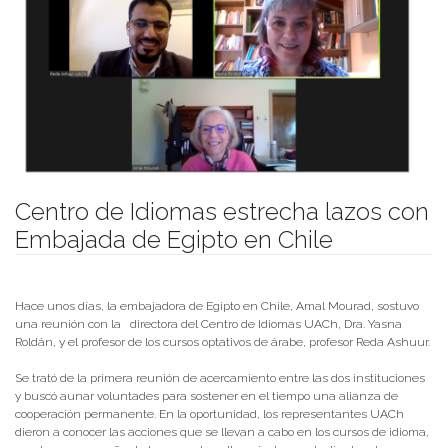
Centro de Idiomas estrecha lazos con
Embajada de Egipto en Chile
Publicado el
13/07/2022
- Facultad de Filosofía y Humanidades
Hace unos días, la embajadora de Egipto en Chile, Amal Mourad, sostuvo
una reunión con la directora del Centro de Idiomas UACh, Dra. Yasna
Roldán, y el profesor de los cursos optativos de árabe, profesor Reda Ashuur.
Se trató de la primera reunión de acercamiento entre las dos instituciones
y buscó aunar voluntades para sostener en el tiempo una alianza de
cooperación permanente. En la oportunidad, los representantes UACh
dieron a conocer las acciones que se llevan a cabo en los cursos de idioma,