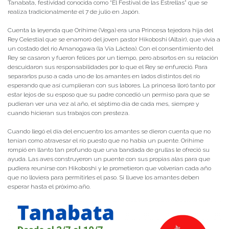
Tanabata, festividad conocida como “El Festival de las Estrellas” que se
realiza tradicionalmente el 7 de julio en Japón.
Cuenta la leyenda que Orihime (Vega) era una Princesa tejedora hija del
Rey Celestial que se enamoró del joven pastor Hikoboshi (Altair), que vivía a
un costado del rio Amanogawa (la Vía Láctea). Con el consentimiento del
Rey se casaron y fueron felices por un tiempo, pero absortos en su relación
descuidaron sus responsabilidades por lo que el Rey se enfureció. Para
separarlos puso a cada uno de los amantes en lados distintos del río
esperando que así cumplieran con sus labores. La princesa lloró tanto por
estar lejos de su esposo que su padre concedió un permiso para que se
pudieran ver una vez al año, el séptimo día de cada mes, siempre y
cuando hicieran sus trabajos con presteza.
Cuando llegó el día del encuentro los amantes se dieron cuenta que no
tenían como atravesar el río puesto que no había un puente. Orihime
rompió en llanto tan profundo que una bandada de grullas le ofreció su
ayuda. Las aves construyeron un puente con sus propias alas para que
pudiera reunirse con Hikoboshi y le prometieron que volverían cada año
que no lloviera para permitirles el paso. Si llueve los amantes deben
esperar hasta el próximo año.