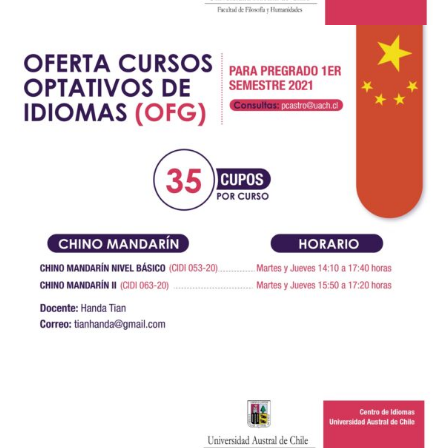
Posted in
Admisión
,
CENTRO DE IDIOMAS
,
Centro de Noticias
,
Noticias de
Estudiantes
,
Noticias Investigación
,
Programa de Radio
|
Tagged
2021
,
Centro de Idiomas
,
cursos optativos