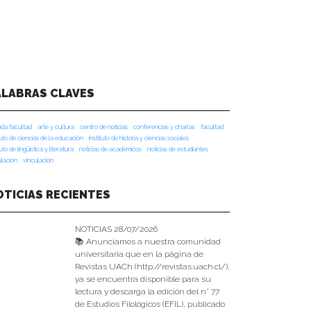
ALABRAS CLAVES
da facultad
arte y cultura
centro de noticias
conferencias y charlas
facultad
tuto de ciencias de la educación
instituto de historia y ciencias sociales
tuto de lingüística y literatura
noticias de académicos
noticias de estudiantes
ulacion
vinculación
OTICIAS RECIENTES
NOTICIAS 28/07/2026
📚 Anunciamos a nuestra comunidad
universitaria que en la página de
Revistas UACh (http://revistas.uach.cl/),
ya se encuentra disponible para su
lectura y descarga la edición del n° 77
de Estudios Filológicos (EFIL), publicado