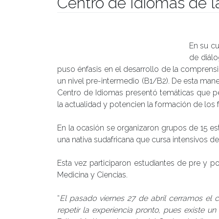
Centro de Idiomas de 
Publicado el
08/05/2018
- Facultad de Filosofía y H
En su cu
de diálo
puso énfasis en el desarrollo de la comprensi
un nivel pre-intermedio (B1/B2). De esta man
Centro de Idiomas presentó temáticas que pe
la actualidad y potencien la formación de los 
En la ocasión se organizaron grupos de 15 e
una nativa sudafricana que cursa intensivos d
Esta vez participaron estudiantes de pre y 
Medicina y Ciencias.
“
El pasado viernes 27 de abril cerramos el 
repetir la experiencia pronto, pues existe u