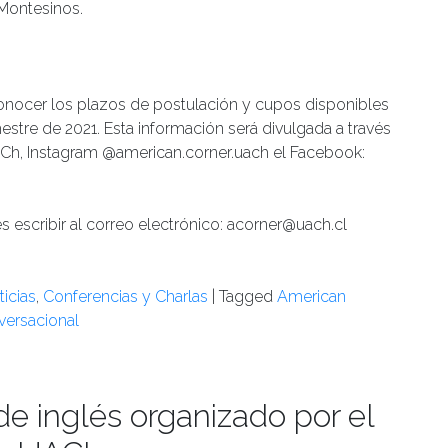
Montesinos.
onocer los plazos de postulación y cupos disponibles
stre de 2021. Esta información será divulgada a través
ACh, Instagram @american.corner.uach el Facebook:
es escribir al correo electrónico: acorner@uach.cl
icias
,
Conferencias y Charlas
|
Tagged
American
versacional
 de inglés organizado por el