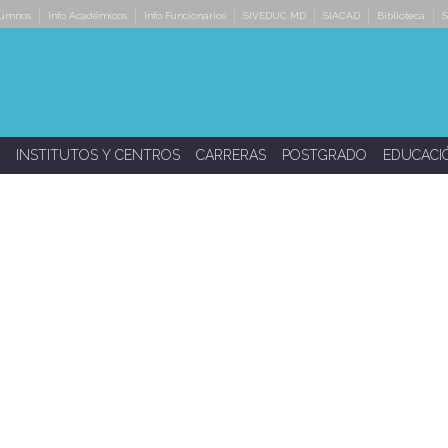
lumnos
Info Académicos
Info Funcionarios
SIVEDUC MD
SIACAD
Biblioteca
S
INSTITUTOS Y CENTROS
CARRERAS
POSTGRADO
EDUCACI