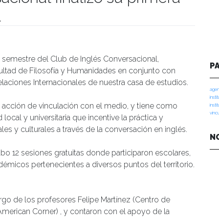
l
manidades
l semestre del Club de Inglés Conversacional,
P
ultad de Filosofía y Humanidades en conjunto con
laciones Internacionales de nuestra casa de estudios.
agen
insti
acción de vinculación con el medio, y tiene como
insti
vinc
local y universitaria que incentive la práctica y
les y culturales a través de la conversación en inglés.
N
abo 12 sesiones gratuitas donde participaron escolares,
adémicos pertenecientes a diversos puntos del territorio.
rgo de los profesores Felipe Martínez (Centro de
merican Corner) , y contaron con el apoyo de la