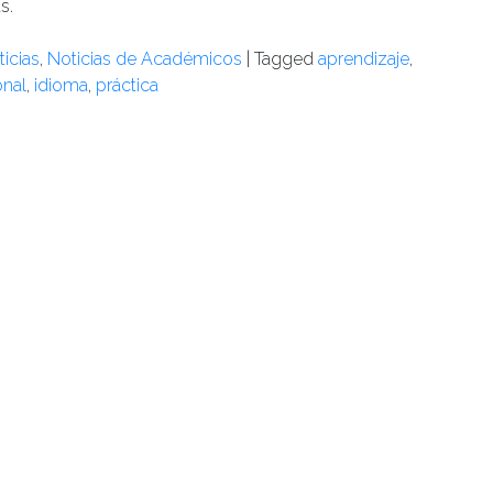
s.
icias
,
Noticias de Académicos
|
Tagged
aprendizaje
,
onal
,
idioma
,
práctica