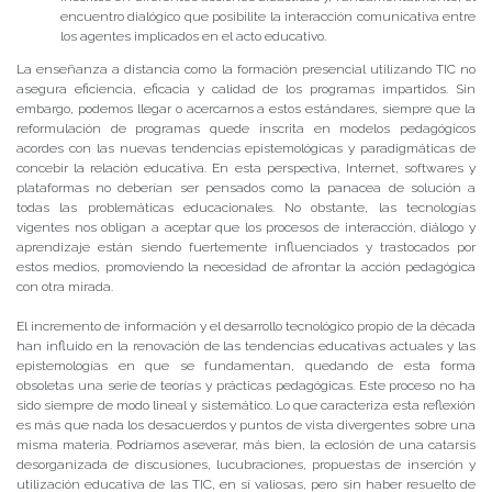
encuentro dialógico que posibilite la interacción comunicativa entre
los agentes implicados en el acto educativo.
La enseñanza a distancia como la formación presencial utilizando TIC no
asegura eficiencia, eficacia y calidad de los programas impartidos. Sin
embargo, podemos llegar o acercarnos a estos estándares, siempre que la
reformulación de programas quede inscrita en modelos pedagógicos
acordes con las nuevas tendencias epistemológicas y paradigmáticas de
concebir la relación educativa. En esta perspectiva, Internet, softwares y
plataformas no deberían ser pensados como la panacea de solución a
todas las problemáticas educacionales. No obstante, las tecnologías
vigentes nos obligan a aceptar que los procesos de interacción, diálogo y
aprendizaje están siendo fuertemente influenciados y trastocados por
estos medios, promoviendo la necesidad de afrontar la acción pedagógica
con otra mirada.
El incremento de información y el desarrollo tecnológico propio de la década
han influido en la renovación de las tendencias educativas actuales y las
epistemologías en que se fundamentan, quedando de esta forma
obsoletas una serie de teorías y prácticas pedagógicas. Este proceso no ha
sido siempre de modo lineal y sistemático. Lo que caracteriza esta reflexión
es más que nada los desacuerdos y puntos de vista divergentes sobre una
misma materia. Podríamos aseverar, más bien, la eclosión de una catarsis
desorganizada de discusiones, lucubraciones, propuestas de inserción y
utilización educativa de las TIC, en sí valiosas, pero sin haber resuelto de