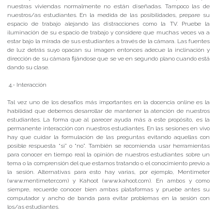
nuestras viviendas normalmente no están diseñadas. Tampoco las de
nuestros/as estudiantes. En la medida de las posibilidades, prepare su
espacio de trabajo alejando las distracciones como la TV. Pruebe la
iluminación de su espacio de trabajo y considere que muchas veces va a
estar bajo la mirada de sus estudiantes a través de la cámara. Las fuentes
de luz detrás suyo opacan su imagen entonces adecue la inclinación y
dirección de su cámara fijándose que se ve en segundo plano cuando está
dando su clase.
4.- Interacción
Tal vez uno de los desafíos más importantes en la docencia online es la
habilidad que debemos desarrollar de mantener la atención de nuestros
estudiantes. La forma que al parecer ayuda más a este propósito, es la
permanente interacción con nuestros estudiantes. En las sesiones en vivo
hay que cuidar la formulación de las preguntas evitando aquellas con
posible respuesta “si” o “no”. También se recomienda usar herramientas
para conocer en tiempo real la opinión de nuestros estudiantes sobre un
tema o la comprensión del que estamos tratando o el conocimiento previo a
la sesión. Alternativas para esto hay varias, por ejemplo, Mentimeter
(www.mentimeter.com) y Kahoot (www.kahoot.com). En ambos y como
siempre, recuerde conocer bien ambas plataformas y pruebe antes su
computador y ancho de banda para evitar problemas en la sesión con
los/as estudiantes.