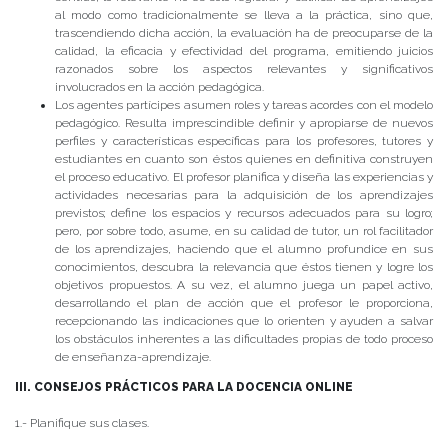
al modo como tradicionalmente se lleva a la práctica, sino que,
trascendiendo dicha acción, la evaluación ha de preocuparse de la
calidad, la eficacia y efectividad del programa, emitiendo juicios
razonados sobre los aspectos relevantes y significativos
involucrados en la acción pedagógica.
Los agentes partícipes asumen roles y tareas acordes con el modelo
pedagógico. Resulta imprescindible definir y apropiarse de nuevos
perfiles y características específicas para los profesores, tutores y
estudiantes en cuanto son éstos quienes en definitiva construyen
el proceso educativo. El profesor planifica y diseña las experiencias y
actividades necesarias para la adquisición de los aprendizajes
previstos; define los espacios y recursos adecuados para su logro;
pero, por sobre todo, asume, en su calidad de tutor, un rol facilitador
de los aprendizajes, haciendo que el alumno profundice en sus
conocimientos, descubra la relevancia que éstos tienen y logre los
objetivos propuestos. A su vez, el alumno juega un papel activo,
desarrollando el plan de acción que el profesor le proporciona,
recepcionando las indicaciones que lo orienten y ayuden a salvar
los obstáculos inherentes a las dificultades propias de todo proceso
de enseñanza-aprendizaje.
III. CONSEJOS PRÁCTICOS PARA LA DOCENCIA ONLINE
1.- Planifique sus clases.