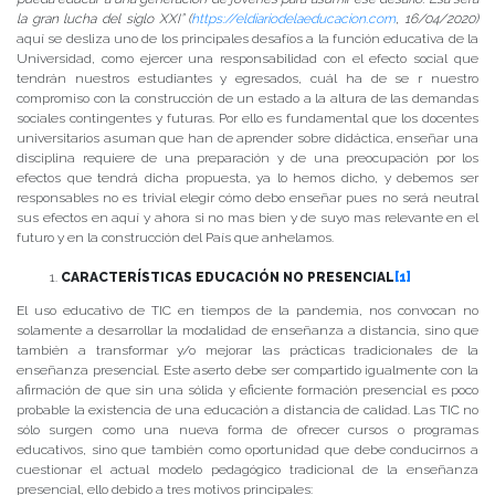
la gran lucha del siglo XXI” (
https://eldiariodelaeducacion.com
, 16/04/2020)
aquí se desliza uno de los principales desafíos a la función educativa de la
Universidad, como ejercer una responsabilidad con el efecto social que
tendrán nuestros estudiantes y egresados, cuál ha de se r nuestro
compromiso con la construcción de un estado a la altura de las demandas
sociales contingentes y futuras. Por ello es fundamental que los docentes
universitarios asuman que han de aprender sobre didáctica, enseñar una
disciplina requiere de una preparación y de una preocupación por los
efectos que tendrá dicha propuesta, ya lo hemos dicho, y debemos ser
responsables no es trivial elegir cómo debo enseñar pues no será neutral
sus efectos en aquí y ahora si no mas bien y de suyo mas relevante en el
futuro y en la construcción del País que anhelamos.
CARACTERÍSTICAS EDUCACIÓN NO PRESENCIAL
[1]
El uso educativo de TIC en tiempos de la pandemia, nos convocan no
solamente a desarrollar la modalidad de enseñanza a distancia, sino que
también a transformar y/o mejorar las prácticas tradicionales de la
enseñanza presencial. Este aserto debe ser compartido igualmente con la
afirmación de que sin una sólida y eficiente formación presencial es poco
probable la existencia de una educación a distancia de calidad. Las TIC no
sólo surgen como una nueva forma de ofrecer cursos o programas
educativos, sino que también como oportunidad que debe conducirnos a
cuestionar el actual modelo pedagógico tradicional de la enseñanza
presencial, ello debido a tres motivos principales: