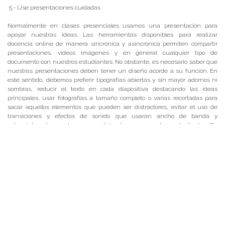
5.- Use presentaciones cuidadas
Normalmente en clases presenciales usamos una presentación para
apoyar nuestras ideas. Las herramientas disponibles para realizar
docencia online de manera sincrónica y asincrónica permiten compartir
presentaciones, videos imágenes y en general cualquier tipo de
documento con nuestros estudiantes. No obstante, es necesario saber que
nuestras presentaciones deben tener un diseño acorde a su función. En
este sentido, debemos preferir tipografías abiertas y sin mayor adornos ni
sombras, reducir el texto en cada diapositiva destacando las ideas
principales, usar fotografías a tamaño completo o varias recortadas para
sacar aquellos elementos que pueden ser distractores, evitar el uso de
transiciones y efectos de sonido que usarán ancho de banda y
potencialmente pueden ser un distractor para nuestros estudiantes. En
síntesis, mostrar o compartir presentaciones lo más SIMPLES posible.
6.- Pida ayuda, participe o genere comunidades entre colegas
Sus estudiantes y sus colegas pueden entregar información muy valiosa
acerca de la marcha de su curso online. En la medida que más profesores
estemos dando clases de esta forma nuestros estudiantes tendrán más
modelos de aquellos aspectos que sirven y los que dificultan el trabajo
online. Pregunte acerca de estos aspectos a sus estudiantes. No es menos
importante recalcar que entre nosotros los profesores debemos hacer
comunidades académicas para compartir también las buenas prácticas y