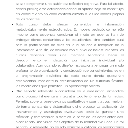
capaz de generar una auténtica reflexión cognitiva. Para tal efecto,
deben privilegiarse actividades donde el aprendizaje se constituya
en conocimiento aplicado contextualizado a las realidades propias
de los dicentes.
Todo curso debe ofrecer contenidos e información
metodológicamente estructurados. El modelo pedagógico no sólo
impone como exigencia consignar el modo en que se han de
entregar dichos contenidos a los estudiantes, sino también cuál
será la participación de ellos en la búsqueda o recepción de la
información. A tal fin, de acuerdo con el nivel de los estudiantes, los
cursos deberían tener una marcada tendencia hacia el
descubrimiento e indagación por iniciativa individual y/o
colaborativa. Aun cuando el diseño instruccional entrega un modo
preferente de organización y construcción de conocimientos, es en
la programación didáctica de cada curso donde quedarían
establecidas, mediante la estructuración de un currículo flexible,
las condiciones que permitan un aprendizaje abierto.
Otro aspecto relevante a considerar es la evaluación, entendida
como proceso inherente e integral a todo fenómeno de formación.
Permite, sobre la base de datos cualitativos y cuantitativos, mejorar
de forma constante y sistemática dicho proceso. La aplicación de
instrumentos y estrategias evaluativas posibilita generar una
reflexión y comprensión sistémica, a partir de los datos obtenidos,
alcanzando una visión más objetiva de la realidad evaluada. En tal
sentido, lo relevante no es sólo registrar y calificar los aprendizajes