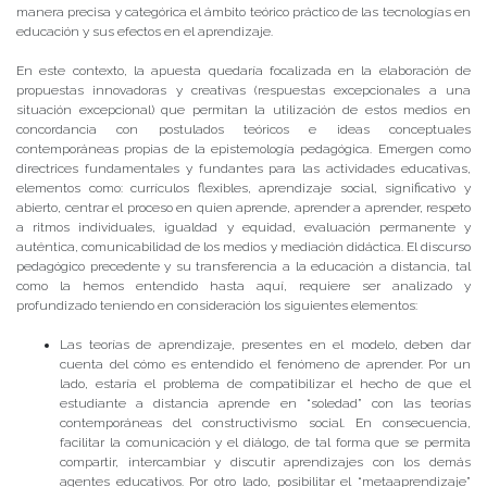
manera precisa y categórica el ámbito teórico práctico de las tecnologías en
educación y sus efectos en el aprendizaje.
En este contexto, la apuesta quedaría focalizada en la elaboración de
propuestas innovadoras y creativas (respuestas excepcionales a una
situación excepcional) que permitan la utilización de estos medios en
concordancia con postulados teóricos e ideas conceptuales
contemporáneas propias de la epistemología pedagógica. Emergen como
directrices fundamentales y fundantes para las actividades educativas,
elementos como: currículos flexibles, aprendizaje social, significativo y
abierto, centrar el proceso en quien aprende, aprender a aprender, respeto
a ritmos individuales, igualdad y equidad, evaluación permanente y
auténtica, comunicabilidad de los medios y mediación didáctica. El discurso
pedagógico precedente y su transferencia a la educación a distancia, tal
como la hemos entendido hasta aquí, requiere ser analizado y
profundizado teniendo en consideración los siguientes elementos:
Las teorías de aprendizaje, presentes en el modelo, deben dar
cuenta del cómo es entendido el fenómeno de aprender. Por un
lado, estaría el problema de compatibilizar el hecho de que el
estudiante a distancia aprende en “soledad” con las teorías
contemporáneas del constructivismo social. En consecuencia,
facilitar la comunicación y el diálogo, de tal forma que se permita
compartir, intercambiar y discutir aprendizajes con los demás
agentes educativos. Por otro lado, posibilitar el “metaaprendizaje”