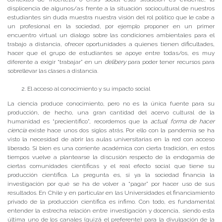
displicencia de algunos/as frente a la situación sociocultural de nuestros
estudiantes sin duda muestra nuestra visión del rol político que le cabe a
un profesional en la sociedad, por ejemplo proponer en un primer
encuentro virtual un dialogo sobre las condiciones ambientales para el
trabajo a distancia, ofrecer oportunidades a quienes tienen dificultades,
hacer que el grupo de estudiantes se apoye entre todas/os, es muy
diferente a exigir “trabajar” en un
delibery
para poder tener recursos para
sobrellevar las clases a distancia.
El acceso al conocimiento y su impacto social
La ciencia produce conocimiento, pero no es la única fuente para su
producción, de hecho, una gran cantidad del acervo cultural de la
humanidad es “precientífico”, recordemos que la
actual forma de hacer
ciencia
existe hace unos dos siglos atrás. Por ello con la pandemia se ha
visto la necesidad de abrir las aulas universitarias en la red con acceso
liberado. Si bien es una corriente académica con cierta tradición, en estos
tiempos vuelve a plantearse la discusión respecto de la endogamia de
ciertas comunidades científicas y el real efecto social que tiene su
producción científica. La pregunta es, si ya la sociedad financia la
investigación por qué se ha de volver a “pagar” por hacer uso de sus
resultados. En Chile y en particular en las Universidades el financiamiento
privado de la producción científica es ínfimo. Con todo, es fundamental
entender la estrecha relación entre investigación y docencia, siendo esta
última uno de los canales (quizá el preferente) para la divulgación de la