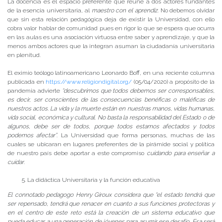
La docencia es el espacio preferente que reúne a dos actores fundantes
de la esencia universitaria, al
maestro con el aprendiz
. No debemos olvidar
que sin esta relación pedagógica deja de existir la Universidad, con ello
cobra valor hablar de comunidad pues en rigor lo que se espera que ocurra
en las aulas es una asociación virtuosa entre saber y aprendizaje, y que la
menos ambos actores que la integran asuman la ciudadanía universitaria
en plenitud.
El eximio teólogo latinoamericano Leonardo Boff, en una reciente columna
publicada en
https://www.religiondigital.org/
(05/04/2020) a propósito de la
pandemia advierte
“descubrimos que todos debemos ser corresponsables,
es decir, ser conscientes de las consecuencias benéficas o maléficas de
nuestros actos. La vida y la muerte están en nuestras manos, vidas humanas,
vida social, económica y cultural. No basta la responsabilidad del Estado o de
algunos, debe ser de todos, porque todos estamos afectados y todos
podemos afectar”
. La Universidad que forma personas, muchas de las
cuales se ubicaran en lugares preferentes de la pirámide social y política
de nuestro país debe aportar a este compromiso
cuidando para enseñar a
cuidar
.
La didáctica Universitaria y la función educativa
El connotado pedagogo Henry Giroux considera que “el estado tendrá que
ser repensado, tendrá que renacer en cuanto a sus funciones protectoras y
en el centro de este reto está la creación de un sistema educativo que
pueda educar a una generación de jóvenes para asumir ese desafío. Esa será