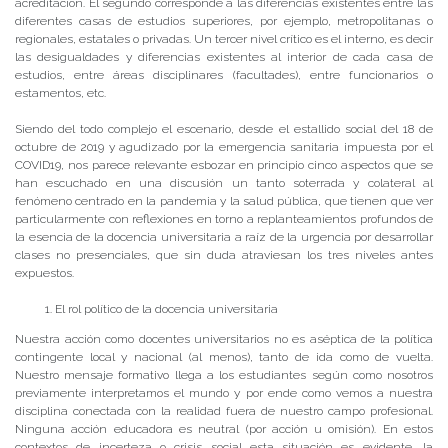
acreditación. El segundo corresponde a las diferencias existentes entre las
diferentes casas de estudios superiores, por ejemplo, metropolitanas o
regionales, estatales o privadas. Un tercer nivel crítico es el interno, es decir
las desigualdades y diferencias existentes al interior de cada casa de
estudios, entre áreas disciplinares (facultades), entre funcionarios o
estamentos, etc.
Siendo del todo complejo el escenario, desde el estallido social del 18 de
octubre de 2019 y agudizado por la emergencia sanitaria impuesta por el
COVID19, nos parece relevante esbozar en principio cinco aspectos que se
han escuchado en una discusión un tanto soterrada y colateral al
fenómeno centrado en la pandemia y la salud pública, que tienen que ver
particularmente con reflexiones en torno a replanteamientos profundos de
la esencia de la docencia universitaria a raíz de la urgencia por desarrollar
clases no presenciales, que sin duda atraviesan los tres niveles antes
expuestos.
El rol político de la docencia universitaria
Nuestra acción como docentes universitarios no es aséptica de la política
contingente local y nacional (al menos), tanto de ida como de vuelta.
Nuestro mensaje formativo llega a los estudiantes según como nosotros
previamente interpretamos el mundo y por ende como vemos a nuestra
disciplina conectada con la realidad fuera de nuestro campo profesional.
Ninguna acción educadora es neutral (por acción u omisión). En estos
contextos de incerteza o crisis social esta situación es evidente, la