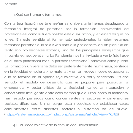
primera.
Qué ser humano formamos
Con la tecnificación de la enseñanza universitaria hemos desplazado la
formación integral de personas por la formación instrumental de
profesionales, como si fuera posible esta disyunción, y la verdad es que no
lo es. En este sentido al formar solo profesionales también estamos
formando personas que solo viven para ello y se desarrollan en plenitud en
tanto son profesionales exitosos, uno de los principales espejismos que
implanta el neoliberalismo. La Pandemia nos ha invitado a ver lo frágil que
es el éxito profesional más la persona (profesional) sobrevive como puede.
La formación universitaria debe ser preferentemente humanista, centrada
en la felicidad emocional (no material) y en un nuevo modelo educacional
que se focalice en el aprendizaje colectivo, en red y conectado “En ese
sentido, el modelo de desarrollo que se propone para posibilitar la
emergencia y sostenibilidad de la Sociedad 5.0 es la integración y
conectividad inteligente entre ecosistemas que quizás, hasta el momento,
han estado pensados como concernientes a sectores y dimensiones
sociales diferentes. Sin embargo, esta necesidad de establecer vasos
comunicantes entre distintos sectores y sistemas no es nueva”
(
https://sistemas.acis.org.co/index.php/sistemas/article/view/96/80
)
El cuidado colectivo de la comunidad universitaria