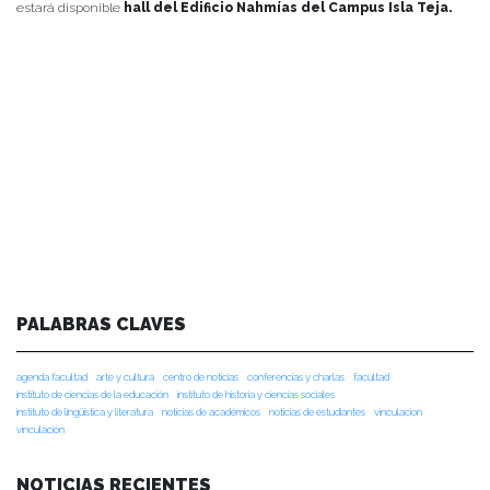
estará disponible
hall del Edificio Nahmías del Campus Isla Teja.
PALABRAS CLAVES
agenda facultad
arte y cultura
centro de noticias
conferencias y charlas
facultad
instituto de ciencias de la educación
instituto de historia y ciencias sociales
instituto de lingüística y literatura
noticias de académicos
noticias de estudiantes
vinculacion
vinculación
NOTICIAS RECIENTES