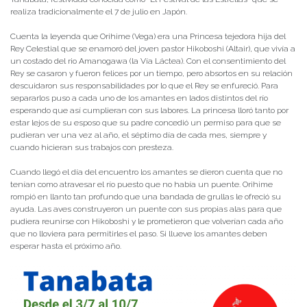
realiza tradicionalmente el 7 de julio en Japón.
Cuenta la leyenda que Orihime (Vega) era una Princesa tejedora hija del
Rey Celestial que se enamoró del joven pastor Hikoboshi (Altair), que vivía a
un costado del rio Amanogawa (la Vía Láctea). Con el consentimiento del
Rey se casaron y fueron felices por un tiempo, pero absortos en su relación
descuidaron sus responsabilidades por lo que el Rey se enfureció. Para
separarlos puso a cada uno de los amantes en lados distintos del río
esperando que así cumplieran con sus labores. La princesa lloró tanto por
estar lejos de su esposo que su padre concedió un permiso para que se
pudieran ver una vez al año, el séptimo día de cada mes, siempre y
cuando hicieran sus trabajos con presteza.
Cuando llegó el día del encuentro los amantes se dieron cuenta que no
tenían como atravesar el río puesto que no había un puente. Orihime
rompió en llanto tan profundo que una bandada de grullas le ofreció su
ayuda. Las aves construyeron un puente con sus propias alas para que
pudiera reunirse con Hikoboshi y le prometieron que volverían cada año
que no lloviera para permitirles el paso. Si llueve los amantes deben
esperar hasta el próximo año.