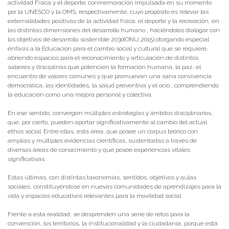
actividad Física y el deporte; conmemoración impulsada en su momento
por la UNESCO y la OMS, respectivamente, cuyo propósito es relevar las
externalidades positivas de la actividad física, el deporte y la recreación, en
las distintas dimensiones del desarrollo humano , haciéndolos dialogar con
los objetivos de desarrollo sostenible 2030(ONU,2015),otorgando especial
énfasis a la Educación para el cambio social y cultural que se requiere,
abriendo espacios para el reconocimiento y articulación de distintos
saberes y disciplinas que potencien la formación humana, la paz, el
encuentro de valores comunes y que promuevan una sana convivencia
democrática, las identidades, la salud preventiva y el ocio , comprendiendo
la educación como una mejora personal y colectiva.
En ese sentido, convergen múltiples estrategias y ámbitos disciplinarios,
que, por cierto, pueden aportar significativamente al cambio del actual
ethos social. Entre ellas, esta área, que posee un corpus teórico con
amplias y múltiples evidencias científicas, sustentadas a través de
diversas áreas de conocimiento y que posee experiencias vitales
significativas.
Estas últimas, con distintas taxonomías, sentidos, objetivos y aulas
sociales, constituyéndose en nuevas comunidades de aprendizajes para la
vida y espacios educativos relevantes para la movilidad social.
Frente a esta realidad, se desprenden una serie de retos para la
convención, los territorios, la institucionalidad y la ciudadanía, porque está