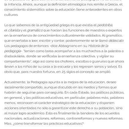
la infancia. Ahora, aunque la definición etimológica nos remite a Grecia, el
conocimiento sistemático sobre la educación tiene antecedentes en otras
culturas.
Lo que sabemos de la antigüedad griega es que existía el
pedotriba
,
el
citarista
y el
gramático
que hacían las funciones de maestros o expertos
en la enseñanza de conocimientos culturalmente validados. Al gramático,
que enseñaba a leer, escribir y contar, posteriormente se le llamó
didáscalo
.
Los pedagogos de entonces -dice Abbagnano en su
Historia de la
pedagogía
– “tenían como tarea acompañar a los muchachos a la palestra o
disdaskáleia, donde se verificaba la enseñanza colectiva, y vigilar su
comportamiento”, algo así como los choferes, escoltas o guaruras que ahora
llevan a los niños de su casa a la escuela y los regresan sanos y salvos. Es
obvio que, para nuestra fortuna, en 25 siglos el concepto se amplió.
Actualmente, la Pedagogía apunta a la mejora de la educación, deseo
socialmente compartido, aunque discutido en los medios y formas que
habrán de seguirse para conseguirlo. En cada Estado, las políticas públicas,
en general, y las políticas educativas, en particular, palabras más, palabras
menos, reconocen el carácter estratégico de la educación y disponen
acciones orientadas no sólo a garantizar este derecho a su población, sino
al mayor logro académico. Esta es finalmente la bandera de los acuerdos
nacionales, actualizaciones, reformas, contrarreformas y nuevas reformas.
Mas, ¿cómo transformar las prácticas educativas?