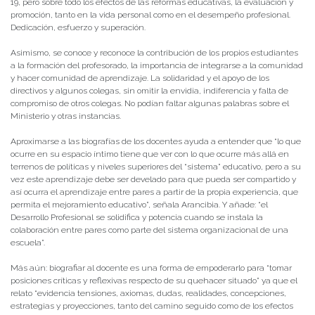
19, pero sobre todo los efectos de las reformas educativas, la evaluación y
promoción, tanto en la vida personal como en el desempeño profesional.
Dedicación, esfuerzo y superación.
Asimismo, se conoce y reconoce la contribución de los propios estudiantes
a la formación del profesorado, la importancia de integrarse a la comunidad
y hacer comunidad de aprendizaje. La solidaridad y el apoyo de los
directivos y algunos colegas, sin omitir la envidia, indiferencia y falta de
compromiso de otros colegas. No podían faltar algunas palabras sobre el
Ministerio y otras instancias.
Aproximarse a las biografías de los docentes ayuda a entender que “lo que
ocurre en su espacio íntimo tiene que ver con lo que ocurre más allá en
terrenos de políticas y niveles superiores del “sistema” educativo, pero a su
vez este aprendizaje debe ser develado para que pueda ser compartido y
así ocurra el aprendizaje entre pares a partir de la propia experiencia, que
permita el mejoramiento educativo”, señala Arancibia. Y añade: “el
Desarrollo Profesional se solidifica y potencia cuando se instala la
colaboración entre pares como parte del sistema organizacional de una
escuela”.
Más aún: biografiar al docente es una forma de empoderarlo para “tomar
posiciones críticas y reflexivas respecto de su quehacer situado” ya que el
relato “evidencia tensiones, axiomas, dudas, realidades, concepciones,
estrategias y proyecciones, tanto del camino seguido como de los efectos