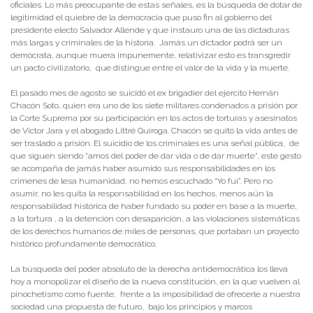
oficiales. Lo más preocupante de estas señales, es la búsqueda de dotar de
legitimidad el quiebre de la democracia que puso fin al gobierno del
presidente electo Salvador Allende y que instauro una de las dictaduras
más largas y criminales de la historia. Jamás un dictador podrá ser un
demócrata, aunque muera impunemente, relativizar esto es transgredir
un pacto civilizatorio, que distingue entre el valor de la vida y la muerte.
El pasado mes de agosto se suicidó el ex brigadier del ejercito Hernán
Chacón Soto, quien era uno de los siete militares condenados a prisión por
la Corte Suprema por su participación en los actos de torturas y asesinatos
de Víctor Jara y el abogado Littré Quiroga. Chacón se quitó la vida antes de
ser traslado a prisión. El suicidio de los criminales es una señal pública, de
que siguen siendo “amos del poder de dar vida o de dar muerte”, este gesto
se acompaña de jamás haber asumido sus responsabilidades en los
crímenes de lesa humanidad, no hemos escuchado “Yo fui”. Pero no
asumir, no les quita la responsabilidad en los hechos, menos aún la
responsabilidad histórica de haber fundado su poder en base a la muerte,
a la tortura , a la detención con desaparición, a las violaciones sistemáticas
de los derechos humanos de miles de personas, que portaban un proyecto
histórico profundamente democrático.
La búsqueda del poder absoluto de la derecha antidemocrática los lleva
hoy a monopolizar el diseño de la nueva constitución, en la que vuelven al
pinochetismo como fuente, frente a la imposibilidad de ofrecerle a nuestra
sociedad una propuesta de futuro, bajo los principios y marcos