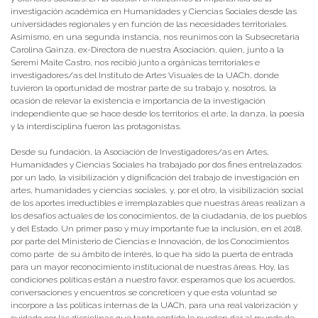
investigación académica en Humanidades y Ciencias Sociales desde las
universidades regionales y en función de las necesidades territoriales.
Asimismo, en una segunda instancia, nos reunimos con la Subsecretaria
Carolina Gainza, ex-Directora de nuestra Asociación, quien, junto a la
Seremi Maite Castro, nos recibió junto a orgánicas territoriales e
investigadores/as del Instituto de Artes Visuales de la UACh, donde
tuvieron la oportunidad de mostrar parte de su trabajo y, nosotros, la
ocasión de relevar la existencia e importancia de la investigación
independiente que se hace desde los territorios: el arte, la danza, la poesía
y la interdisciplina fueron las protagonistas.
Desde su fundación, la Asociación de Investigadores/as en Artes,
Humanidades y Ciencias Sociales ha trabajado por dos fines entrelazados:
por un lado, la visibilización y dignificación del trabajo de investigación en
artes, humanidades y ciencias sociales, y, por el otro, la visibilización social
de los aportes irreductibles e irremplazables que nuestras áreas realizan a
los desafíos actuales de los conocimientos, de la ciudadanía, de los pueblos
y del Estado. Un primer paso y muy importante fue la inclusión, en el 2018,
por parte del Ministerio de Ciencias e Innovación, de los Conocimientos
como parte de su ámbito de interés, lo que ha sido la puerta de entrada
para un mayor reconocimiento institucional de nuestras áreas. Hoy, las
condiciones políticas están a nuestro favor, esperamos que los acuerdos,
conversaciones y encuentros se concreticen y que esta voluntad se
incorpore a las políticas internas de la UACh, para una real valorización y
cuidado por las disciplinas que tanto sentido le pueden dar al mundo de