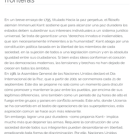
Publicado el
22/09/2022
- Facultad de Filosofía y Humanidades
En un breve ensayo de 1795, titulado Hacia la paz perpetua, el filósofo
alemán Immanuel Kant sostiene que para alcanzar una paz duradera los
estados deben subordinar sus intereses individuales a un sistema jurídico
universal. Se trata de garantizar unos “derechos innatos e inalienables,
que son necesariamente inherentes a la humanidad”. Kant aboga por una
constitución política basada en la libertad de los miembros de cada
sociedad, en la sujeción de todos a una legislación común y en la absoluta
igualdad entre sus ciudadanos. Si bien estas ideas conforman el corazón
de las democracias modernas, las tensiones y brechas no han dejado de
crecer en todos los ámbitos.
En 1981 la Asamblea General de las Naciones Unidas declaró el Día
Internacional de la Paz, que a partir de 2001 se conmemora cada 21 de
septiembre. Este día se propone no solo como un momento para discutir
cómo promover y mantener la paz entre los pueblos, por encima de sus
legítimas diferencias, sino también como un período de 24 horas de alto el
fuego entre grupos y países en conflicto armado. Este año, donde Ucrania
se ha convertido en el teatro de operaciones de las superpotencias, esta
aspiración común se hace aún más relevante.
Sin embargo, lograr una paz duradera –como proponía Kant– implica
mucho más que deponer las armas. Requiere la construcción de una
sociedad donde todos sus integrantes puedan desarrollarse en libertad,
erradicando toda forma de discriminación. Por ello, Naciones Unidas