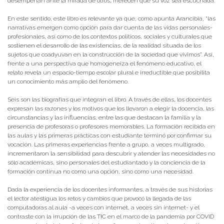
desempeñan ante la mirada de otros, merecen que su voz sea escuchada.
En este sentido, este libro es relevante ya que, como apunta Arancibia, “las
narrativas emergen como opción para dar cuenta de las vidas personales-
profesionales, así como de los contextos políticos, sociales y culturales que
sostienen el desarrollo de las existencias, de la realidad situada de los
sujetos que coadyuvan en la construcción de la sociedad que vivimos”. Así,
frente a una perspectiva que homogeneiza el fenómeno educativo, el
relato revela un espacio-tiempo escolar plural e irreductible que posibilita
un conocimiento más amplio del fenómeno.
Seis son las biografías que integran el libro. A través de ellas, los docentes
expresan las razones y los motivos que los llevaron a elegir la docencia, las
circunstancias y las influencias, entre las que destacan la familia y la
presencia de profesoras o profesores memorables. La formación recibida en
las aulas y las primeras prácticas con estudiante terminó por confirmar su
vocación. Las primeras experiencias frente a grupo, a veces multigrado,
incrementaron la sensibilidad para descubrir y atender las necesidades no
sólo académicas, sino personales del estudiantado y la conciencia de la
formación continua no como una opción, sino como una necesidad.
Dada la experiencia de los docentes informantes, a través de sus historias
el lector atestigua los retos y cambios que provocó la llegada de las
computadoras al aula -a veces con internet, a veces sin internet- y el
contraste con la irrupción de las TIC en el marco de la pandemia por COVID