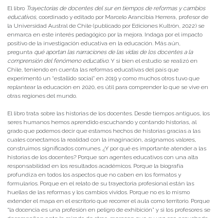
El libro
Trayectorias de docentes del sur en tiempos de reformas y cambios
educativos
, coordinado y editado por Marcelo Arancibia Herrera, profesor de
la Universidad Austral de Chile (publicado por Ediciones Kultrón, 2022) se
enmarca en este interés pedagógico por la mejora. Indaga por el impacto
positivo de la investigación educativa en la educación. Más aún,
pregunta
qué aportan las narraciones de las vidas de los docentes a la
comprensión del fenómeno educativo
. Y si bien el estudio se realizó en
Chile, teniendo en cuenta las reformas educativas del país que
experimentó un “estallido social” en 2019 y como muchos otros tuvo que
replantear la educación en 2020, es útil para comprender lo que se vive en
otras regiones del mundo.
El libro trata sobre las historias de los docentes. Desde tiempos antiguos, los
seres humanos hemos aprendido escuchando y contando historias, al
grado que podemos decir que estamos hechos de historias gracias a las
cuales conectamos la realidad con la imaginación, asignamos valores,
construimos significados comunes. ¿Y por qué es importante atender a las
historias de los docentes? Porque son agentes educativos con una alta
responsabilidad en los resultados académicos. Porque la biografía
profundiza en todos los aspectos que no caben en los formatos y
formularios. Porque en el relato de su trayectoria profesional están las
huellas de las reformas y los cambios vividos. Porque no es lo mismo
extender el mapa en el escritorio que recorrer el aula como territorio. Porque
“la docencia es una profesión en peligro de exhibición” y si los profesores se