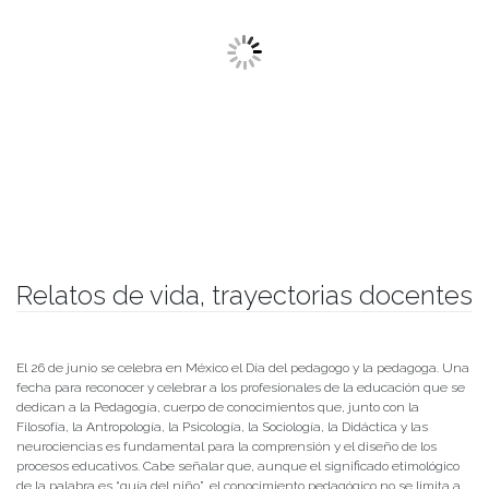
Relatos de vida, trayectorias docentes
Publicado el
30/06/2022
- Facultad de Filosofía y Humanidades
El 26 de junio se celebra en México el Día del pedagogo y la pedagoga. Una
fecha para reconocer y celebrar a los profesionales de la educación que se
dedican a la Pedagogía, cuerpo de conocimientos que, junto con la
Filosofía, la Antropología, la Psicología, la Sociología, la Didáctica y las
neurociencias es fundamental para la comprensión y el diseño de los
procesos educativos. Cabe señalar que, aunque el significado etimológico
de la palabra es “guía del niño”, el conocimiento pedagógico no se limita a