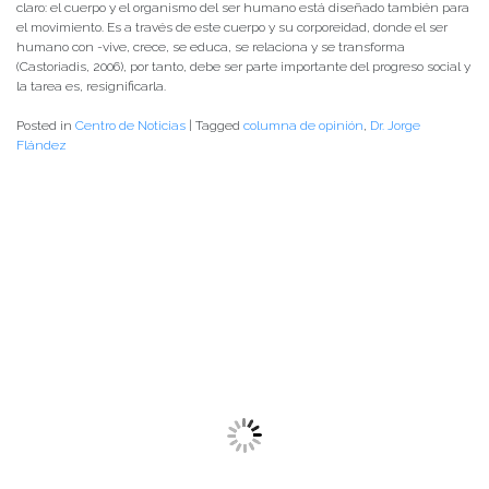
claro: el cuerpo y el organismo del ser humano está diseñado también para
el movimiento. Es a través de este cuerpo y su corporeidad, donde el ser
humano con -vive, crece, se educa, se relaciona y se transforma
(Castoriadis, 2006), por tanto, debe ser parte importante del progreso social y
la tarea es, resignificarla.
Posted in
Centro de Noticias
|
Tagged
columna de opinión
,
Dr. Jorge
Flández