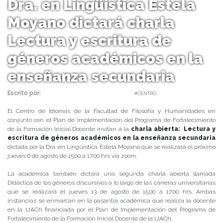
Dra. en Lingüística Estela
Moyano dictará charla
Lectura y escritura de
géneros académicos en la
enseñanza secundaria
Escrito por:
Carolina Angulo | 31/07/2020 |
#CENTRO
El Centro de Idiomas de la Facultad de Filosofía y Humanidades en
conjunto con el Plan de Implementación del Programa de Fortalecimiento
de la Formación Inicial Docente invitan a la
charla abierta: Lectura y
escritura de géneros académicos en la enseñanza secundaria
dictada por la Dra. en Lingüística Estela Moyano que se realizará el próximo
jueves 6 de agosto de 15:00 a 17:00 hrs vía zoom.
La académica también dictará una segunda charla abierta llamada
Didáctica de los géneros discursivos a lo largo de las carreras universitarias
que se realizará el jueves 13 de agosto de 15:00 a 17:00 hrs. Ambas
instancias se enmarcan en la pasantía académica que realiza la docente
en la UACh financiada por el Plan de Implementación del Programa de
Fortalecimiento de la Formación Inicial Docente de la UACh.