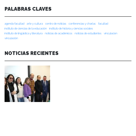
PALABRAS CLAVES
agenda facultad
arte y cultura
centro de noticias
conferencias y charlas
facultad
instituto de ciencias de la educación
instituto de historia y ciencias sociales
instituto de lingüística y literatura
noticias de académicos
noticias de estudiantes
vinculacion
vinculación
NOTICIAS RECIENTES
NOTICIAS 07/08/2026
Durante el encuentro se abordaron temas como la obra de Lope de Vega y
Calderón de la Barca, el pensamiento clásico español, los desafíos de la
investigación en literatura, los criterios editoriales de la Universidad de
Navarra y las proyecciones de publicaciones y proyectos conjuntos.