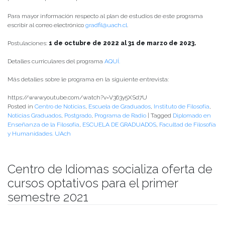
Para mayor información respecto al plan de estudios de este programa
escribir al correo electrónico
gradfil@uach.cl
.
Postulaciones:
1 de octubre de 2022 al 31 de marzo de 2023.
Detalles curriculares del programa
AQUÍ.
Más detalles sobre le programa en la siguiente entrevista:
https://www.youtube.com/watch?v=V363y5XSd7U
Posted in
Centro de Noticias
,
Escuela de Graduados
,
Instituto de Filosofía
,
Noticias Graduados
,
Postgrado
,
Programa de Radio
|
Tagged
Diplomado en
Enseñanza de la Filosofía
,
ESCUELA DE GRADUADOS
,
Facultad de Filosofía
y Humanidades. UAch
Centro de Idiomas socializa oferta de
cursos optativos para el primer
semestre 2021
Publicado el
19/03/2021
- Facultad de Filosofía y Humanidades