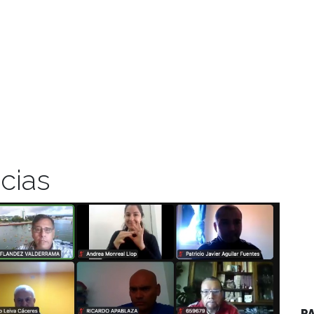
cias
P