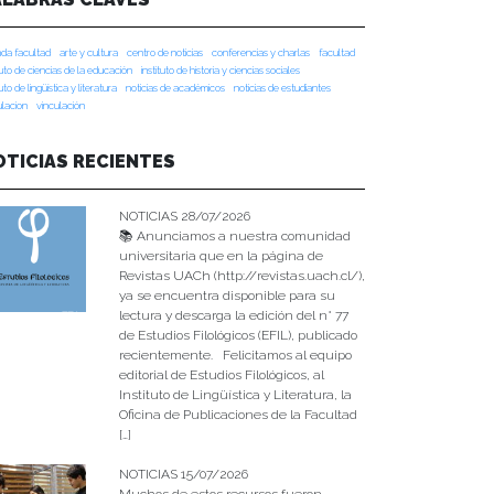
da facultad
arte y cultura
centro de noticias
conferencias y charlas
facultad
tuto de ciencias de la educación
instituto de historia y ciencias sociales
tuto de lingüística y literatura
noticias de académicos
noticias de estudiantes
ulacion
vinculación
OTICIAS RECIENTES
NOTICIAS 28/07/2026
📚 Anunciamos a nuestra comunidad
universitaria que en la página de
Revistas UACh (http://revistas.uach.cl/),
ya se encuentra disponible para su
lectura y descarga la edición del n° 77
de Estudios Filológicos (EFIL), publicado
recientemente. Felicitamos al equipo
editorial de Estudios Filológicos, al
Instituto de Lingüística y Literatura, la
Oficina de Publicaciones de la Facultad
[…]
NOTICIAS 15/07/2026
Muchos de estos recursos fueron