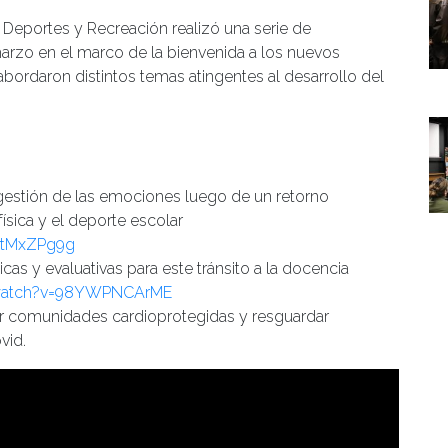
 Deportes y Recreación realizó una serie de
 marzo en el marco de la bienvenida a los nuevos
abordaron distintos temas atingentes al desarrollo del
estión de las emociones luego de un retorno
ísica y el deporte escolar
7tMxZPg9g
s y evaluativas para este tránsito a la docencia
/watch?v=98YWPNCArME
ar comunidades cardioprotegidas y resguardar
vid.