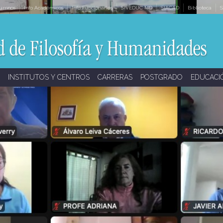
lumnos
Info Académicos
Info Funcionarios
SIVEDUC MD
SIACAD
Biblioteca
S
INSTITUTOS Y CENTROS
CARRERAS
POSTGRADO
EDUCACI