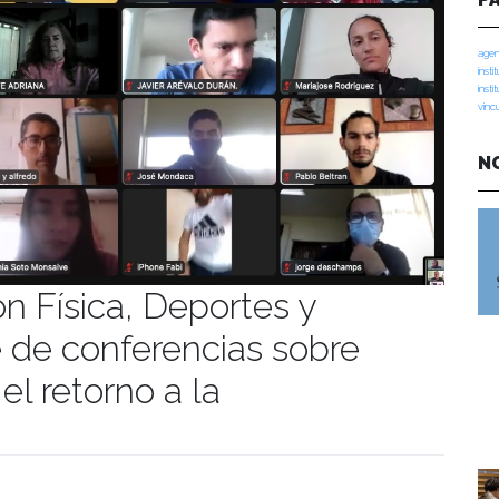
agen
insti
insti
vinc
N
 Física, Deportes y
e de conferencias sobre
l retorno a la
manidades