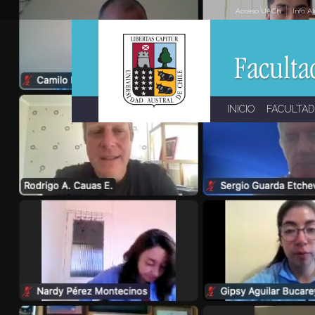
Skip
Acceso UACh
Info A
to
content
INICIO
FACULTAD