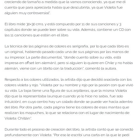
creciendo de tamaño a medida que la vamos conociendo, ya que me di
cuenta que para apreciarla había que descubrirla, ya que Violeta fue
alguien muy controversial”.
El libro mide 30×30 cms. y está compuesto por 11 de sus canciones y 3
capítulos donde se puede leer sobre su vida. Además, contiene un CD con
las 11 canciones que están en el libro.
La técnica de las páginas de colores es serigrafía, por lo que cada libro es
un original, habiendo pasado cada una de sus páginas por las manos de
su impresor. La parte documental, “donde cuento sobre su vida, está
impresa en offset (en alemán), pero si alguien lo quiere en Chile y no habla
alemán, viene con un librito con la traducción”, comentó la autora.
Respecto a los colores utilizados, la artista dijo que decidió asociarla con los
colores violeta y rojo. “Violeta por su nombre y rojo por la pasión con que vivió
su vida. La tapa tiene una figura de sus arpilleras, que la misma Violeta
dijo que la representaba (aunque cuando yo lo hice no sabía, fue solo
intuición), en cuyo centro hay un calado donde se puede ver hacia adentro
del libro. Por otra parte, cada página tiene los colores de esas mantas que
realizan los mapuches, lo que se relaciona con el lugar de nacimiento de
Violeta: Chillán”.
Durante todo el proceso de creación del libro, la artista contó que se conectó
profundamente con Violeta: “Por eso le escribí una carta en la que le pedí