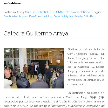
en Valdivia.
Posted in
Arte y Cultura
,
CENTRO DE IDIOMAS
,
Centro de Noticias
|
Tagged
Centro de Idiomas
,
DAAD
,
exposición
,
Galería Réplica
,
Marty Brito Paut
Cátedra Guillermo Araya
Publicado el
09/03/2017
- Facultad de Filosofía y Humanidades
El director del Instituto de
Comunicación Social, Dr.
Julio Carvajal, postuló al Dr.
Vilches a la tercera versión
de la Cátedra Guillermo
Araya por ser un destacado
intelectual en el área de la
semiología, el lenguaje y la
comunicación.
La distinción se otorga en
memoria del destacado profesor y escritor Guillermo Araya (1931-1983),
reconocido por su labor de creación y difusión lingüística y literaria en el
país y en la UACh. Se realiza para “
potenciar y cualificar la investigación de