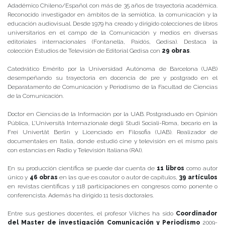
Adadémico Chileno/Español con más de 35 años de trayectoria académica.
Reconocido investigador en ámbitos de la semiótica, la comunicación y la
educación audiovisual. Desde 1979 ha creado y dirigido colecciones de libros
universitarios en el campo de la Comunicación y medios en diversas
editoriales internacionales (Fontanella, Paidós, Gedisa). Destaca la
colección Estudios de Televisión de Editorial Gedisa con
29 obras
.
Catedrático Emérito por la Universidad Autónoma de Barcelona (UAB)
desempeñando su trayectoria en docencia de pre y postgrado en el
Deparatamento de Comunicación y Periodismo de la Facultad de Ciencias
de la Comunicación.
Doctor en Ciencias de la Información por la UAB. Postgraduado en Opinión
Pública, L’Università Internazionale degli Studi Sociali-Roma, becario en la
Frei Univertät Berlin y Licenciado en Filosofia (UAB). Realizador de
documentales en Italia, donde estudió cine y televisión en el mismo país
con estancias en Radio y Televisión Italiana (RAI).
En su producción científica se puede dar cuenta de
11 libros
como autor
único y
46 obras
en las que es coautor o autor de capítulos,
39 artículos
en revistas científicas y 118 participaciones en congresos como ponente o
conferencista. Además ha dirigido 11 tesis doctorales.
Entre sus gestiones docentes, el profesor Vilches ha sido
Coordinador
del Master de investigación Comunicación y Periodismo
2009-