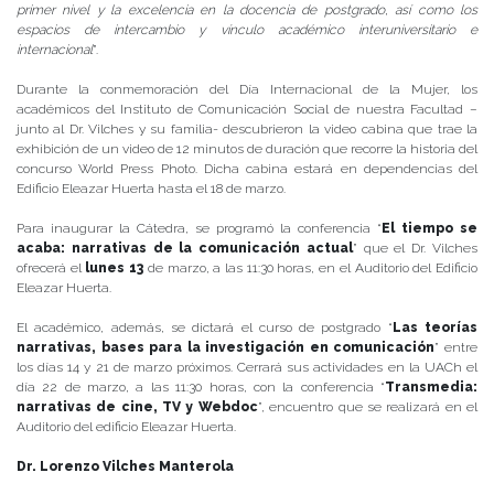
primer nivel y la excelencia en la docencia de postgrado, así como los
espacios de intercambio y vínculo académico interuniversitario e
internacional
”.
Durante la conmemoración del Día Internacional de la Mujer, los
académicos del Instituto de Comunicación Social de nuestra Facultad –
junto al Dr. Vilches y su familia- descubrieron la video cabina que trae la
exhibición de un video de 12 minutos de duración que recorre la historia del
concurso World Press Photo. Dicha cabina estará en dependencias del
Edificio Eleazar Huerta hasta el 18 de marzo.
Para inaugurar la Cátedra, se programó la conferencia “
El tiempo se
acaba: narrativas de la comunicación actual
” que el Dr. Vilches
ofrecerá el
lunes 13
de marzo, a las 11:30 horas, en el Auditorio del Edificio
Eleazar Huerta.
El académico, además, se dictará el curso de postgrado “
Las teorías
narrativas, bases para la investigación en comunicación
” entre
los días 14 y 21 de marzo próximos. Cerrará sus actividades en la UACh el
día 22 de marzo, a las 11:30 horas, con la conferencia “
Transmedia:
narrativas de cine, TV y Webdoc
”, encuentro que se realizará en el
Auditorio del edificio Eleazar Huerta.
Dr. Lorenzo Vilches Manterola