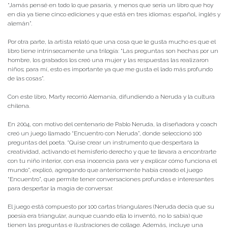
“Jamás pensé en todo lo que pasaría, y menos que sería un libro que hoy
en día ya tiene cinco ediciones y que está en tres idiomas: español, inglés y
alemán”.
Por otra parte, la artista relató que una cosa que le gusta mucho es que el
libro tiene intrínsecamente una trilogía: “Las preguntas son hechas por un
hombre, los grabados los creó una mujer y las respuestas las realizaron
niños; para mí, esto es importante ya que me gusta el lado más profundo
de las cosas”.
Con este libro, Marty recorrió Alemania, difundiendo a Neruda y la cultura
chilena.
En 2004, con motivo del centenario de Pablo Neruda, la diseñadora y coach
creó un juego llamado “Encuentro con Neruda”, donde seleccionó 100
preguntas del poeta. “Quise crear un instrumento que despertara la
creatividad, activando el hemisferio derecho y que te llevara a encontrarte
con tu niño interior, con esa inocencia para ver y explicar cómo funciona el
mundo”, explicó, agregando que anteriormente había creado el juego
“Encuentro”, que permite tener conversaciones profundas e interesantes
para despertar la magia de conversar.
El juego está compuesto por 100 cartas triangulares (Neruda decía que su
poesía era triangular, aunque cuando ella lo inventó, no lo sabía) que
tienen las preguntas e ilustraciones de collage. Además, incluye una