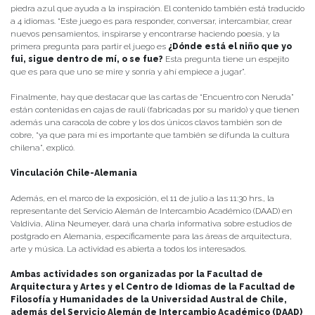
piedra azul que ayuda a la inspiración. El contenido también está traducido
a 4 idiomas. “Este juego es para responder, conversar, intercambiar, crear
nuevos pensamientos, inspirarse y encontrarse haciendo poesía, y la
primera pregunta para partir el juego es
¿Dónde está el niño que yo
fui, sigue dentro de mí, o se fue?
Esta pregunta tiene un espejito
que es para que uno se mire y sonría y ahí empiece a jugar”.
Finalmente, hay que destacar que las cartas de “Encuentro con Neruda”
están contenidas en cajas de raulí (fabricadas por su marido) y que tienen
además una caracola de cobre y los dos únicos clavos también son de
cobre, “ya que para mí es importante que también se difunda la cultura
chilena”, explicó.
Vinculación Chile-Alemania
Además, en el marco de la exposición, el 11 de julio a las 11:30 hrs., la
representante del Servicio Alemán de Intercambio Académico (DAAD) en
Valdivia, Alina Neumeyer, dará una charla informativa sobre estudios de
postgrado en Alemania, específicamente para las áreas de arquitectura,
arte y música. La actividad es abierta a todos los interesados.
Ambas actividades son organizadas por la Facultad de
Arquitectura y Artes y el Centro de Idiomas de la Facultad de
Filosofía y Humanidades de la Universidad Austral de Chile,
además del Servicio Alemán de Intercambio Académico (DAAD)