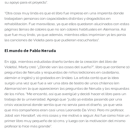
su apoyo para el proyecto”.
“Otra cosa muy linda es que el libro fue impreso en una imprenta donde
trabajaban personas con capacidades distintas y drogadictos en
rehabilitación. Fue maravilloso, ya que ellos quedaron alucinados con estas
páginas llenas de colores que no son colores habituales en Alemania. Así
que fue muy lindo, ya que además, mientras ellos imprimían yo les ponía
las canciones de Violeta para que pudieran escucharlas”.
El mundo de Pablo Neruda
En 1991, mientras estudiaba diseño (antes de la creación del libro de
Violeta), Marty creó “¿Dónde van las cosas del sueño?”, libro que contiene 10
preguntas de Neruda y respuestas de niños (ediciones en castellano,
alemán e inglés) y 10 grabados en linóleo. La artista contó que la idea
surgió una vez que fue a ver una obra de teatro de unos chilenos (en
Alemania) en la que aparecieron las preguntas de Neruda y las respuestas
de los niños. “Me encantó, así que averigüé y decidí hacer el libro para un
trabajo de la universidad. Agregó que “justo yo estaba pasando por una
crisis vocacional donde sentía que no servía para el diseño, ya que veía
que mis compañeros eran casi unos Leonardo Da Vinci. Pero mi profesor,
Jobst von Harsdorf, vio mis cosas y me motivó a seguir. Así fue como hice un
primer libro muy pequeño de 10 cms. y luego con la motivación del mismo
profesor lo hice más grande”.