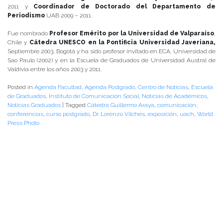
2011 y
Coordinador de Doctorado del Departamento de
Periodismo
UAB 2009 – 2011.
Fue nombrado
Profesor Emérito por la Universidad de Valparaíso
,
Chile y
Cátedra UNESCO en la Pontificia Universidad Javeriana,
Septiembre 2003, Bogotá y ha sido profesor invitado en ECA, Universidad de
Sao Paulo (2002) y en la Escuela de Graduados de Universidad Austral de
Valdivia entre los años 2003 y 2011.
Posted in
Agenda Facultad
,
Agenda Postgrado
,
Centro de Noticias
,
Escuela
de Graduados
,
Instituto de Comunicación Social
,
Noticias de Académicos
,
Noticias Graduados
|
Tagged
Cátedra Guillermo Araya
,
comunicación
,
conferencias
,
curso postgrado
,
Dr. Lorenzo Vilches
,
exposición
,
uach
,
World
Press Photo