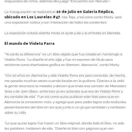
respuestas de niños, además del juego “Encuentro con Neruda”-.
La inauguración se realizará el
10 de julio en Galería Réplica,
ubicada en Los Laureles #47
, Isla Teja, y tal como contó Marty, será
una exposición lúdica y con interacción de todos los asistentes.
La exposición estará abierta hasta el 19 de julio y la entrada es liberada.
El mundo de Violeta Parra
“Yo canto la diferencia” es un libro-objeto que fue creado en homenaje a
Violeta Parra. “Lo diseñé el año 1991 y fue mi examen de título para
recibirme como diseñadora gráfica en Bremen, Alemania”, contó Marty.
“Viví 20 años en Alemania y allá Violeta Parra era poco conocida, de hecho,
me pasaba muchas veces cuando tocaba en la guitarra ‘Gracias a la vida’,
la gente reconocía la melodía y decían que linda esa canción de Mercedes
Sosa o de Joan Baez, entonces yo les aclaraba que era de Violeta Parra y
les contaba de ella”. Fue así como quiso publicar este libro para que en
Alemania la conocieran más, y agregó que para poder lograr esto realizaba
presentaciones del libro en las que junto a un grupo cantaban y contaban
sobre su vida.
“Lo que quise lograr fue hacer un libro original, donde todo el libro, no solo
las palabras, hablaran de ella. “Diseñé el libro con páginas que van