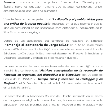
humana
”, instancia en la que profundizó sobre Noam Chomsky y su
filosofía sobre el lenguaje humano que el autor consideraba único,
diferenciable de lenguajes no-humanos.
Vicente Serrano, por su parte, dictó “
La filosofía y el pueblo. Notas para
una crítica de la razón populista
” instancia en la que reconoció que la
idea de comunidad es indispensable para entender el nacimiento de la
filosofía en el mundo griego.
Dentro de las actividades del congreso se realizará el Simposio
“
Homenaje al centenario de Jorge Millas
” en el Salón Jorge Millas
de la UACh el viernes 17 a las 10.30 horas, tras ello se presentará el libro de
Ediciones UACh Jorge Millas. Irremediablemente. Filósofo. Entrevistas y
Discursos (Selección y prefacio de Maximiliano Figueroa).
La ceremonia de clausura se realizará este viernes, a las 17.50 horas, e
incluirá las conferencias “
Matrices conceptuales de la recepción de
Foucault en Argentina: del dispositivo a la biopolítica
” del Dr. Edgardo
Castro de la UNSAM y “
Tiempo, ruina y salvación en Heidegger y en
Benjamin
” del Dr. Francisco Naishtat de la UBA. La actividad se desarrollará
en la Sala Paraninfo.
En asamblea de la Asociación Chilena de Filosofía, realizada en el marco
del congreso, se eligió a la nueva directiva, la que estará al mando de la
agrupación por los próximos dos años. En votación a mano alzada y de