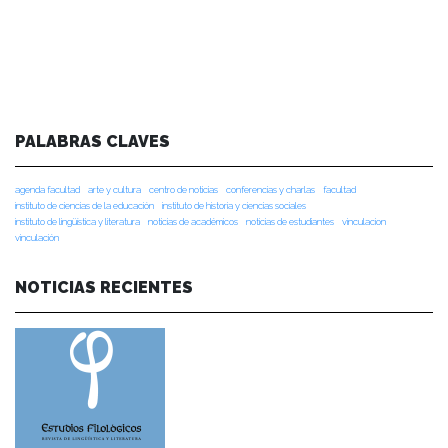
PALABRAS CLAVES
agenda facultad
arte y cultura
centro de noticias
conferencias y charlas
facultad
instituto de ciencias de la educación
instituto de historia y ciencias sociales
instituto de lingüística y literatura
noticias de académicos
noticias de estudiantes
vinculacion
vinculación
NOTICIAS RECIENTES