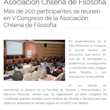
Asociación Chilena de Filosofía
Más de 200 participantes se reúnen
en V Congreso de la Asociación
Chilena de Filosofía
Publicado el
17/11/2017
- Facultad de Filosofía y Humanidades
En dependencias de la
Sala Paraninfo se inauguró
la quinta versión del
encuentro que reúne en
más de 70 actividades a
académicos, investigadores
y estudiantes para dialogar
sobre filosofía y sus
impactos en la actualidad.
En su saludo de
bienvenida el Decano de la Facultad de Filosofía y Humanidades, Dr.
Mauricio Mancilla, señaló que “
la organización de este congreso ha
conllevado grandes desafíos como Instituto de Filosofía y Facultad para que
todos los asistentes se sientan a gusto en la UACh y en Valdivia
”.