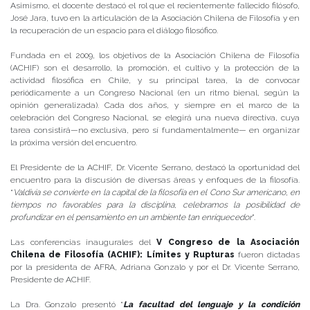
Asimismo, el docente destacó el rol que el recientemente fallecido filósofo,
José Jara, tuvo en la articulación de la Asociación Chilena de Filosofía y en
la recuperación de un espacio para el diálogo filosófico.
Fundada en el 2009, los objetivos de la Asociación Chilena de Filosofía
(ACHIF) son el desarrollo, la promoción, el cultivo y la protección de la
actividad filosófica en Chile, y su principal tarea, la de convocar
periódicamente a un Congreso Nacional (en un ritmo bienal, según la
opinión generalizada). Cada dos años, y siempre en el marco de la
celebración del Congreso Nacional, se elegirá una nueva directiva, cuya
tarea consistirá—no exclusiva, pero sí fundamentalmente— en organizar
la próxima versión del encuentro.
El Presidente de la ACHIF, Dr. Vicente Serrano, destacó la oportunidad del
encuentro para la discusión de diversas áreas y enfoques de la filosofía.
“
Valdivia se convierte en la capital de la filosofía en el Cono Sur americano, en
tiempos no favorables para la disciplina, celebramos la posibilidad de
profundizar en el pensamiento en un ambiente tan enriquecedor
”.
Las conferencias inaugurales del
V Congreso de la Asociación
Chilena de Filosofía (ACHIF): Límites y Rupturas
fueron dictadas
por la presidenta de AFRA, Adriana Gonzalo y por el Dr. Vicente Serrano,
Presidente de ACHIF.
La Dra. Gonzalo presentó “
La facultad del lenguaje y la condición