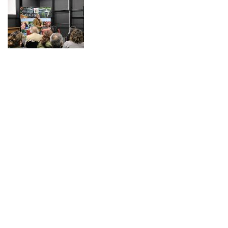
NOTICIAS 14/07/2026
La instancia convocó a equipos académicos y profesionales con el fin de
diseñar líneas prioritarias de colaboración y establecer las bases de un plan
de trabajo conjunto para el fortalecimiento de la educación pública.