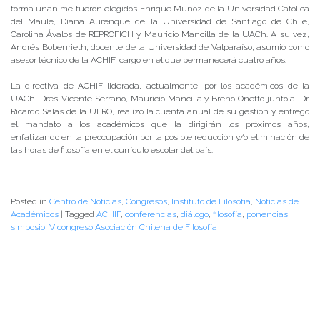
forma unánime fueron elegidos Enrique Muñoz de la Universidad Católica
del Maule, Diana Aurenque de la Universidad de Santiago de Chile,
Carolina Ávalos de REPROFICH y Mauricio Mancilla de la UACh. A su vez,
Andrés Bobenrieth, docente de la Universidad de Valparaíso, asumió como
asesor técnico de la ACHIF, cargo en el que permanecerá cuatro años.
La directiva de ACHIF liderada, actualmente, por los académicos de la
UACh, Dres. Vicente Serrano, Mauricio Mancilla y Breno Onetto junto al Dr.
Ricardo Salas de la UFRO, realizó la cuenta anual de su gestión y entregó
el mandato a los académicos que la dirigirán los próximos años,
enfatizando en la preocupación por la posible reducción y/o eliminación de
las horas de filosofía en el currículo escolar del país.
Posted in
Centro de Noticias
,
Congresos
,
Instituto de Filosofía
,
Noticias de
Académicos
|
Tagged
ACHIF
,
conferencias
,
diálogo
,
filosofía
,
ponencias
,
simposio
,
V congreso Asociación Chilena de Filosofía