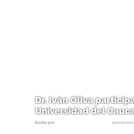
Dr. Iván Oliva particip
Universidad del Cauc
Escrito por:
Carolina Angulo | 06/11/2017 |
#CENTRO #INST