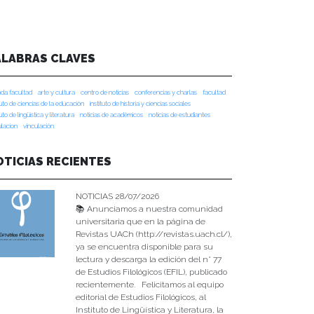
ALABRAS CLAVES
da facultad
arte y cultura
centro de noticias
conferencias y charlas
facultad
tuto de ciencias de la educación
instituto de historia y ciencias sociales
tuto de lingüística y literatura
noticias de académicos
noticias de estudiantes
ulacion
vinculación
OTICIAS RECIENTES
NOTICIAS 28/07/2026
📚 Anunciamos a nuestra comunidad
universitaria que en la página de
Revistas UACh (http://revistas.uach.cl/),
ya se encuentra disponible para su
lectura y descarga la edición del n° 77
de Estudios Filológicos (EFIL), publicado
recientemente. Felicitamos al equipo
editorial de Estudios Filológicos, al
Instituto de Lingüística y Literatura, la