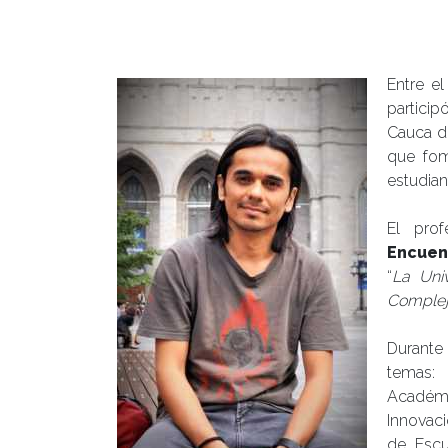
Entre el
partici
Cauca d
que fom
estudian
El prof
Encuen
“
La Uni
Compleji
Durante 
temas: 
Académic
Innovaci
de Escu