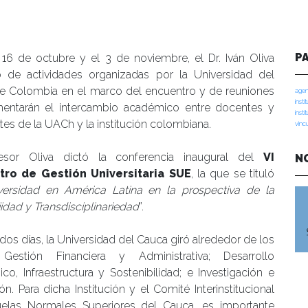
P
 16 de octubre y el 3 de noviembre, el Dr. Iván Oliva
pó de actividades organizadas por la Universidad del
e Colombia en el marco del encuentro y de reuniones
agen
insti
entarán el intercambio académico entre docentes y
insti
tes de la UACh y la institución colombiana.
vinc
esor Oliva dictó la conferencia inaugural del
VI
N
tro de Gestión Universitaria SUE
, la que se tituló
versidad en América Latina en la prospectiva de la
dad y Transdisciplinariedad
”.
dos días, la Universidad del Cauca giró alrededor de los
Gestión Financiera y Administrativa; Desarrollo
o, Infraestructura y Sostenibilidad; e Investigación e
ón. Para dicha Institución y el Comité Interinstitucional
elas Normales Superiores del Cauca, es importante