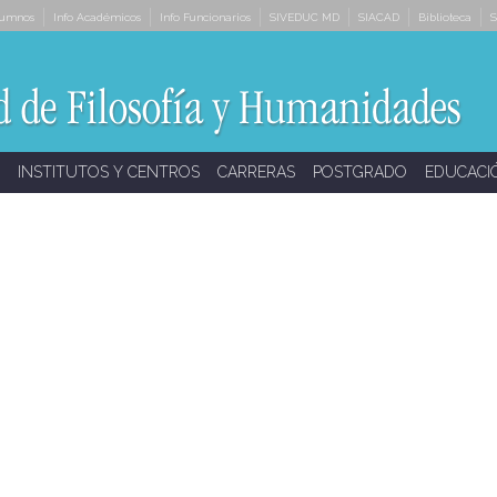
lumnos
Info Académicos
Info Funcionarios
SIVEDUC MD
SIACAD
Biblioteca
S
INSTITUTOS Y CENTROS
CARRERAS
POSTGRADO
EDUCACI