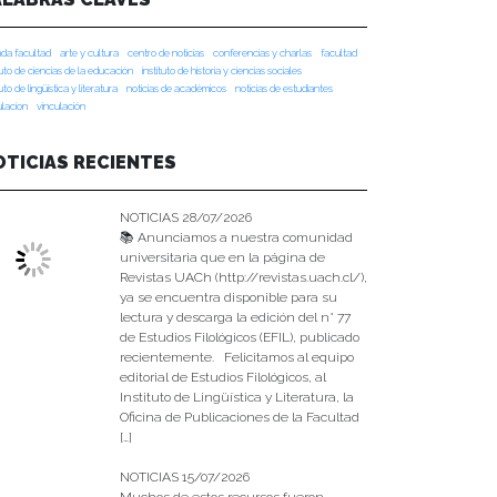
da facultad
arte y cultura
centro de noticias
conferencias y charlas
facultad
tuto de ciencias de la educación
instituto de historia y ciencias sociales
tuto de lingüística y literatura
noticias de académicos
noticias de estudiantes
ulacion
vinculación
OTICIAS RECIENTES
NOTICIAS 28/07/2026
📚 Anunciamos a nuestra comunidad
universitaria que en la página de
Revistas UACh (http://revistas.uach.cl/),
ya se encuentra disponible para su
lectura y descarga la edición del n° 77
de Estudios Filológicos (EFIL), publicado
recientemente. Felicitamos al equipo
editorial de Estudios Filológicos, al
Instituto de Lingüística y Literatura, la
Oficina de Publicaciones de la Facultad
[…]
NOTICIAS 15/07/2026
Muchos de estos recursos fueron