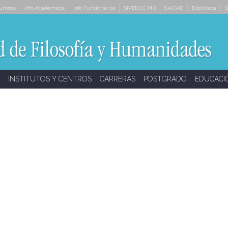
lumnos
Info Académicos
Info Funcionarios
SIVEDUC MD
SIACAD
Biblioteca
S
INSTITUTOS Y CENTROS
CARRERAS
POSTGRADO
EDUCACI