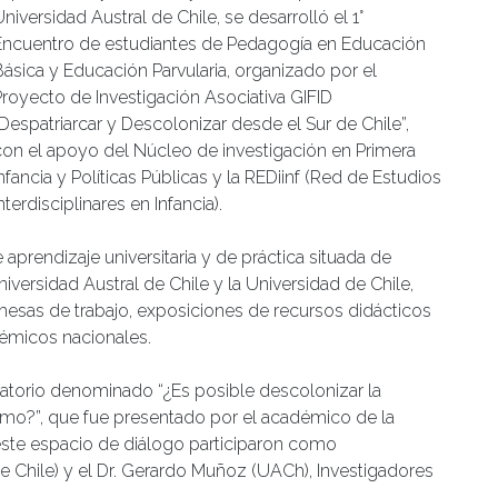
niversidad Austral de Chile, se desarrolló el 1°
Encuentro de estudiantes de Pedagogía en Educación
Básica y Educación Parvularia, organizado por el
Proyecto de Investigación Asociativa GIFID
“Despatriarcar y Descolonizar desde el Sur de Chile”,
con el apoyo del Núcleo de investigación en Primera
nfancia y Políticas Públicas y la REDiinf (Red de Estudios
nterdisciplinares en Infancia).
aprendizaje universitaria y de práctica situada de
versidad Austral de Chile y la Universidad de Chile,
mesas de trabajo, exposiciones de recursos didácticos
émicos nacionales.
rsatorio denominado “¿Es posible descolonizar la
ómo?”, que fue presentado por el académico de la
n este espacio de diálogo participaron como
e Chile) y el Dr. Gerardo Muñoz (UACh), Investigadores