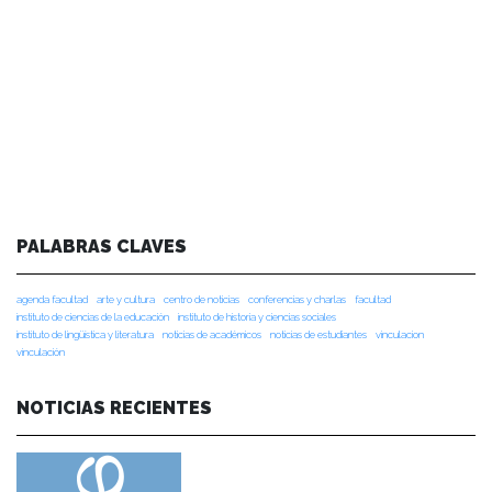
PALABRAS CLAVES
agenda facultad
arte y cultura
centro de noticias
conferencias y charlas
facultad
instituto de ciencias de la educación
instituto de historia y ciencias sociales
instituto de lingüística y literatura
noticias de académicos
noticias de estudiantes
vinculacion
vinculación
NOTICIAS RECIENTES