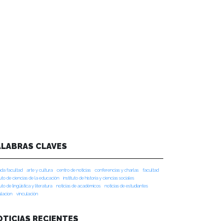
ALABRAS CLAVES
da facultad
arte y cultura
centro de noticias
conferencias y charlas
facultad
tuto de ciencias de la educación
instituto de historia y ciencias sociales
tuto de lingüística y literatura
noticias de académicos
noticias de estudiantes
ulacion
vinculación
OTICIAS RECIENTES