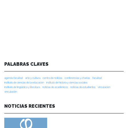
PALABRAS CLAVES
agenda facultad
arte y cultura
centro de noticias
conferencias y charlas
facultad
instituto de ciencias de la educación
instituto de historia y ciencias sociales
instituto de lingüística y literatura
noticias de académicos
noticias de estudiantes
vinculacion
vinculación
NOTICIAS RECIENTES