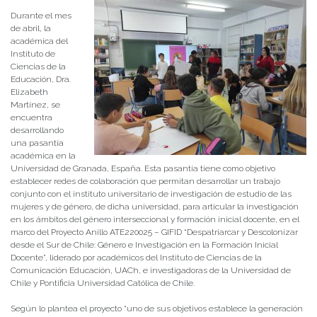
Durante el mes
de abril, la
académica del
Instituto de
Ciencias de la
Educación, Dra.
Elizabeth
Martínez, se
encuentra
desarrollando
una pasantía
académica en la
Universidad de Granada, España. Esta pasantía tiene como objetivo
establecer redes de colaboración que permitan desarrollar un trabajo
conjunto con el instituto universitario de investigación de estudio de las
mujeres y de género, de dicha universidad, para articular la investigación
en los ámbitos del género interseccional y formación inicial docente, en el
marco del Proyecto Anillo ATE220025 – GIFID “Despatriarcar y Descolonizar
desde el Sur de Chile: Género e Investigación en la Formación Inicial
Docente”, liderado por académicos del Instituto de Ciencias de la
Comunicación Educación, UACh, e investigadoras de la Universidad de
Chile y Pontificia Universidad Católica de Chile.
Según lo plantea el proyecto “uno de sus objetivos establece la generación