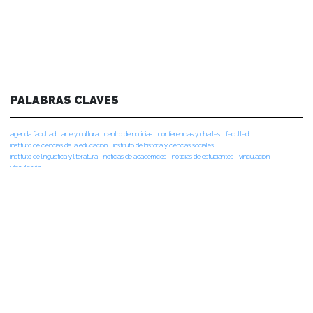
PALABRAS CLAVES
agenda facultad
arte y cultura
centro de noticias
conferencias y charlas
facultad
instituto de ciencias de la educación
instituto de historia y ciencias sociales
instituto de lingüística y literatura
noticias de académicos
noticias de estudiantes
vinculacion
vinculación
NOTICIAS RECIENTES