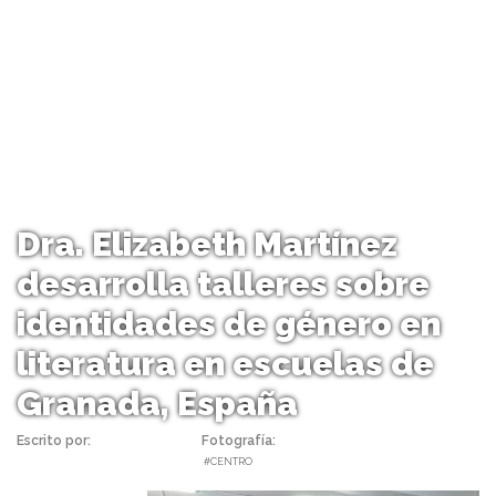
Dra. Elizabeth Martínez
desarrolla talleres sobre
identidades de género en
literatura en escuelas de
Granada, España
Escrito por:
Carolina Angulo
Fotografía:
IES Albayzín Redes
@iesalbayzin | 27/04/2023 |
#CENTRO