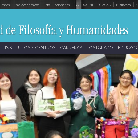
lumnos
Info Académicos
Info Funcionarios
SIVEDUC MD
SIACAD
Biblioteca
S
INSTITUTOS Y CENTROS
CARRERAS
POSTGRADO
EDUCACI