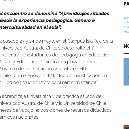
PEDAGOGÍA
P
El encuentro se denominó “Aprendizajes situados
agen
desde la experiencia pedagógica: Género e
insti
interculturalidad en el aula”.
insti
vinc
El pasado 23 y 24 de mayo, en el Campus Isla Teja de la
N
niversidad Austral de Chile, se desarrolló el 1°
Encuentro de estudiantes de Pedagogía en Educación
Básica y Educación Parvularia, organizado por el
Proyecto de Investigación Asociativa GIFID
 Chile”, con el apoyo del Núcleo de investigación en
f (Red de Estudios interdisciplinares en Infancia).
aprendizaje universitaria y de práctica situada de
versidad Austral de Chile y la Universidad de Chile,
mesas de trabajo, exposiciones de recursos didácticos
émicos nacionales.