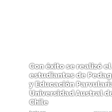
Con éxito se realizó e
estudiantes de Pedag
y Educación Parvularia
Universidad Austral de
Chile