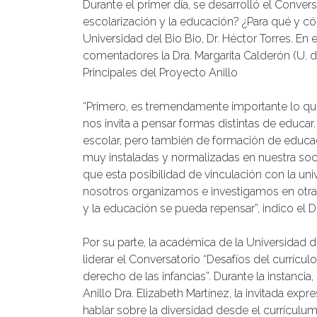
Durante el primer día, se desarrolló el Conve
escolarización y la educación? ¿Para qué y c
Universidad del Bio Bio, Dr. Héctor Torres. E
comentadores la Dra. Margarita Calderón (U. d
Principales del Proyecto Anillo
“Primero, es tremendamente importante lo que 
nos invita a pensar formas distintas de educar.
escolar, pero también de formación de educ
muy instaladas y normalizadas en nuestra soc
que esta posibilidad de vinculación con la un
nosotros organizamos e investigamos en otras
y la educación se pueda repensar”, indico el Dr
Por su parte, la académica de la Universidad d
liderar el Conversatorio “Desafíos del currícul
derecho de las infancias”. Durante la instanc
Anillo Dra. Elizabeth Martínez, la invitada expr
hablar sobre la diversidad desde el currículum