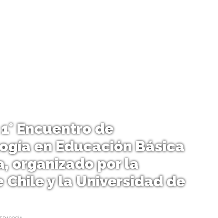
l 1° Encuentro de
ogía en Educación Básica
, organizado por la
 Chile y la Universidad de