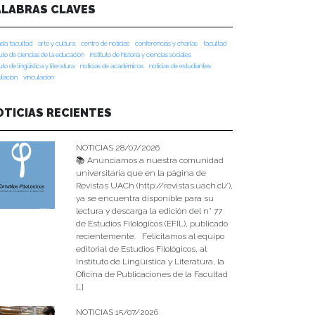
ALABRAS CLAVES
da facultad
arte y cultura
centro de noticias
conferencias y charlas
facultad
tuto de ciencias de la educación
instituto de historia y ciencias sociales
tuto de lingüística y literatura
noticias de académicos
noticias de estudiantes
ulacion
vinculación
OTICIAS RECIENTES
NOTICIAS 28/07/2026
📚 Anunciamos a nuestra comunidad
universitaria que en la página de
Revistas UACh (http://revistas.uach.cl/),
ya se encuentra disponible para su
lectura y descarga la edición del n° 77
de Estudios Filológicos (EFIL), publicado
recientemente. Felicitamos al equipo
editorial de Estudios Filológicos, al
Instituto de Lingüística y Literatura, la
Oficina de Publicaciones de la Facultad
[…]
NOTICIAS 15/07/2026