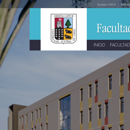
Skip
Acceso UACh
Info A
to
content
INICIO
FACULTAD