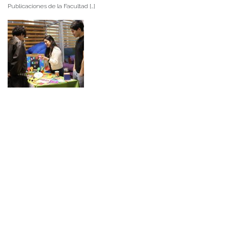
Publicaciones de la Facultad […]
NOTICIAS 15/07/2026
Muchos de estos recursos fueron implementados durante el semestre en
las residencias de Mejor Niñez Nidal y Las Parras, espacios donde el
estudiantado desarrolló experiencias de aprendizaje y acompañamiento.
NOTICIAS 14/07/2026