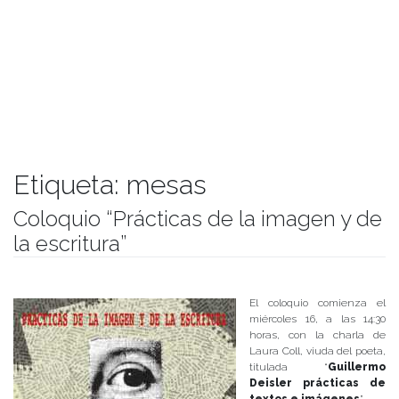
Etiqueta:
mesas
Coloquio “Prácticas de la imagen y de
la escritura”
Publicado el
11/05/2018
- Facultad de Filosofía y Humanidades
El coloquio comienza el
miércoles 16, a las 14:30
horas, con la charla de
Laura Coll, viuda del poeta,
titulada “
Guillermo
Deisler prácticas de
textos e imágenes
”.