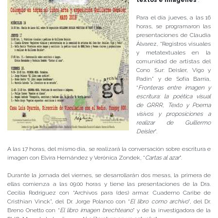
Para el día jueves, a las 16
horas, se programaron las
presentaciones de Claudia
Álvarez, “Registros visuales
y metatextuales en la
comunidad de artistas del
Cono Sur: Deisler, Vigo y
Padín” y de Sofía Barría,
“
Fronteras entre imagen y
escritura: la poética visual
de GRRR, Texto y Poema
visivos y proposiciones a
realizar de Guillermo
Deisler
”.
A las 17 horas, del mismo día, se realizará la conversación sobre escritura e
imagen con Elvira Hernández y Verónica Zondek, “
Cartas al azar
”.
Durante la jornada del viernes, se desarrollarán dos mesas, la primera de
ellas comienza a las 09:00 horas y tiene las presentaciones de la Dra.
Cecilia Rodríguez con “Archivos para (des) armar. Cuaderno Caribe de
Cristhian Vinck”, del Dr. Jorge Polanco con “
El libro como archivo
”, del Dr.
Breno Onetto con “
El libro imagen brechteano
” y de la investigadora de la