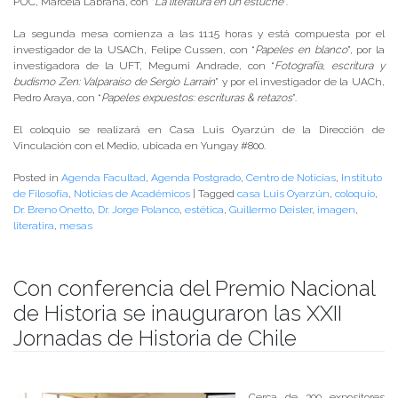
PUC, Marcela Labraña, con “
La literatura en un estuche
”.
La segunda mesa comienza a las 11:15 horas y está compuesta por el
investigador de la USACh, Felipe Cussen, con “
Papeles en blanco
”, por la
investigadora de la UFT, Megumi Andrade, con “
Fotografía, escritura y
budismo Zen: Valparaíso de Sergio Larraín
” y por el investigador de la UACh,
Pedro Araya, con “
Papeles expuestos: escrituras & retazos
”.
El coloquio se realizará en Casa Luis Oyarzún de la Dirección de
Vinculación con el Medio, ubicada en Yungay #800.
Posted in
Agenda Facultad
,
Agenda Postgrado
,
Centro de Noticias
,
Instituto
de Filosofía
,
Noticias de Académicos
|
Tagged
casa Luis Oyarzún
,
coloquio
,
Dr. Breno Onetto
,
Dr. Jorge Polanco
,
estética
,
Guillermo Deisler
,
imagen
,
literatira
,
mesas
Con conferencia del Premio Nacional
de Historia se inauguraron las XXII
Jornadas de Historia de Chile
Publicado el
24/10/2017
- Facultad de Filosofía y Humanidades
Cerca de 300 expositores