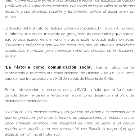
país. “
Confiamos que en esta oportunidad se repitan los espacios de diálogo
y reflexión de las anteriores versiones, pensando en los desafíos de la historia
reciente y sus alcances sociales y territoriales
”, señaló el docente en su
saludo.
El director del Instituto de Historia y Ciencias Sociales, Dr. Fabián Almonacid
Z., afirmó que este es un evento de gran jerarquía académica y que para el
equipo organizador es un honor y orgullo poder producir estas jornadas.
“
Queremos invitarles a aprovechar estos tres días de intensas actividades
académicas y tertulias para conversar sobre los desafíos de la disciplina
”,
señaló.
“
La historia como comunicación social
” fue el título de la
conferencia que ofreció el Premio Nacional de Historia 2016, Dr. Julio Pinto,
para dar por inauguradas las XXII Jornadas de Historia de Chile.
En su intervención, el docente de la USACh señaló que el fenómeno
Baradit debe invitarles a reflexionar sobre cómo desarrollan el oficio de
historiador e historiadora.
“
La historia y las ciencias sociales, en general, se deben a la sociedad en la
que se producen, por ende la lectoría de publicaciones al respecto sí nos
debe interesar. Tenemos una obligación de tratar de llegar a un círculo
mucho más amplio y en ese terreno tal vez Baradit sí tengo algo que
enseñarnos
”, afirmó el historiador.