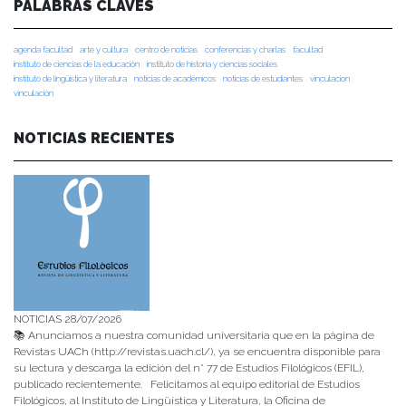
PALABRAS CLAVES
agenda facultad
arte y cultura
centro de noticias
conferencias y charlas
facultad
instituto de ciencias de la educación
instituto de historia y ciencias sociales
instituto de lingüística y literatura
noticias de académicos
noticias de estudiantes
vinculacion
vinculación
NOTICIAS RECIENTES
NOTICIAS 28/07/2026
📚 Anunciamos a nuestra comunidad universitaria que en la página de
Revistas UACh (http://revistas.uach.cl/), ya se encuentra disponible para
su lectura y descarga la edición del n° 77 de Estudios Filológicos (EFIL),
publicado recientemente. Felicitamos al equipo editorial de Estudios
Filológicos, al Instituto de Lingüística y Literatura, la Oficina de