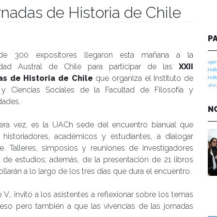
rnadas de Historia de Chile
manidades
P
de 300 expositores llegaron esta mañana a la
agen
idad Austral de Chile para participar de las
XXII
insti
s de Historia de Chile
que organiza el Instituto de
insti
vinc
a y Ciencias Sociales de la Facultad de Filosofía y
ades.
N
cera vez, es la UACh sede del encuentro bianual que
 historiadores, académicos y estudiantes, a dialogar
e. Talleres, simposios y reuniones de investigadores
 de estudios; además, de la presentación de 21 libros
larán a lo largo de los tres días que dura el encuentro.
V., invitó a los asistentes a reflexionar sobre los temas
so pero también a que las vivencias de las jornadas