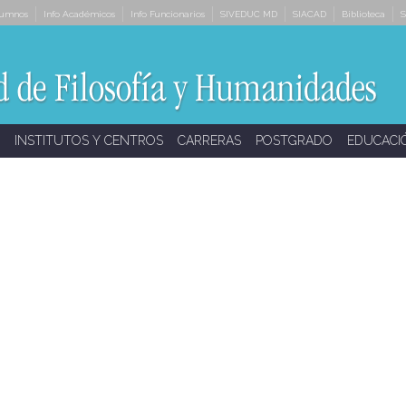
lumnos
Info Académicos
Info Funcionarios
SIVEDUC MD
SIACAD
Biblioteca
S
INSTITUTOS Y CENTROS
CARRERAS
POSTGRADO
EDUCACI