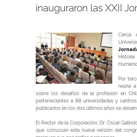
inauguraron las XXII Jo
Publicado el
24/10/2017
- Facultad de Filosofía y Hu
Cerca 
Univers
Jornada
Histori
Humanid
Por ter
reúne a
sobre los desafíos de la profesión en Chil
pertenecientes a 88 universidades y centros
publicados en los dos últimos años se desarrol
El Rector de la Corporación, Dr. Óscar Galindo 
que convocan esta nueva versión del congre