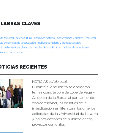
ALABRAS CLAVES
da facultad
arte y cultura
centro de noticias
conferencias y charlas
facultad
tuto de ciencias de la educación
instituto de historia y ciencias sociales
tuto de lingüística y literatura
noticias de académicos
noticias de estudiantes
ulacion
vinculación
OTICIAS RECIENTES
NOTICIAS 07/08/2026
Durante el encuentro se abordaron
temas como la obra de Lope de Vega y
Calderón de la Barca, el pensamiento
clásico español, los desafíos de la
investigación en literatura, los criterios
editoriales de la Universidad de Navarra
y las proyecciones de publicaciones y
proyectos conjuntos.