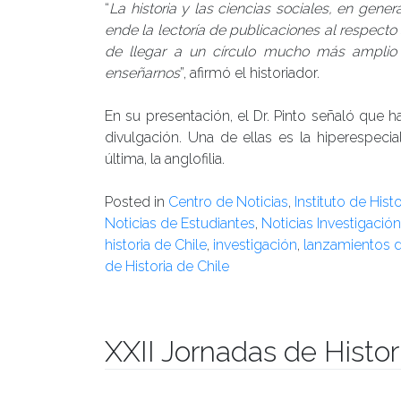
“
La historia y las ciencias sociales, en gene
ende la lectoría de publicaciones al respecto
de llegar a un círculo mucho más amplio 
enseñarnos
”, afirmó el historiador.
En su presentación, el Dr. Pinto señaló que ha
divulgación. Una de ellas es la hiperespecial
última, la anglofilia.
Posted in
Centro de Noticias
,
Instituto de Hist
Noticias de Estudiantes
,
Noticias Investigación
historia de Chile
,
investigación
,
lanzamientos d
de Historia de Chile
XXII Jornadas de Histor
Publicado el
10/10/2017
- Facultad de Filosofía y Hu