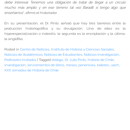
debe interesar. Tenemos una obligación de tratar de llegar a un círculo
mucho más amplio y en ese terreno tal vez Baradit sí tengo algo que
enseñarnos
”, afirmó el historiador.
En su presentación, el Dr. Pinto señaló que hay tres barreras entre la
producción historiográfica y su divulgación. Una de ellas es la
hiperespecialización o indexitis, la segunda es la encriptación y la última,
la anglofilia.
Posted in
Centro de Noticias
,
Instituto de Historia y Ciencias Sociales
,
Noticias de Académicos
,
Noticias de Estudiantes
,
Noticias Investigación
,
Profesores Invitados
|
Tagged
diálogo
,
Dr. Julio Pinto
,
historia de Chile
,
investigación
,
lanzamientos de libros
,
mesas
,
ponencias
,
talleres
,
uach
,
XXII Jornadas de Historia de Chile