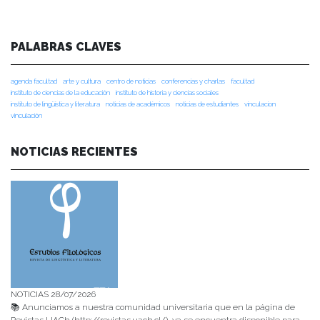
PALABRAS CLAVES
agenda facultad
arte y cultura
centro de noticias
conferencias y charlas
facultad
instituto de ciencias de la educación
instituto de historia y ciencias sociales
instituto de lingüística y literatura
noticias de académicos
noticias de estudiantes
vinculacion
vinculación
NOTICIAS RECIENTES
NOTICIAS 28/07/2026
📚 Anunciamos a nuestra comunidad universitaria que en la página de
Revistas UACh (http://revistas.uach.cl/), ya se encuentra disponible para