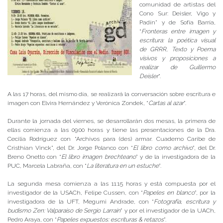
comunidad de artistas del
Cono Sur: Deisler, Vigo y
Padín” y de Sofía Barría,
“
Fronteras entre imagen y
escritura: la poética visual
de GRRR, Texto y Poema
visivos y proposiciones a
realizar de Guillermo
Deisler
”.
A las 17 horas, del mismo día, se realizará la conversación sobre escritura e
imagen con Elvira Hernández y Verónica Zondek, “
Cartas al azar
”.
Durante la jornada del viernes, se desarrollarán dos mesas, la primera de
ellas comienza a las 09:00 horas y tiene las presentaciones de la Dra.
Cecilia Rodríguez con “Archivos para (des) armar. Cuaderno Caribe de
Cristhian Vinck”, del Dr. Jorge Polanco con “
El libro como archivo
”, del Dr.
Breno Onetto con “
El libro imagen brechteano
” y de la investigadora de la
PUC, Marcela Labraña, con “
La literatura en un estuche
”.
La segunda mesa comienza a las 11:15 horas y está compuesta por el
investigador de la USACh, Felipe Cussen, con “
Papeles en blanco
”, por la
investigadora de la UFT, Megumi Andrade, con “
Fotografía, escritura y
budismo Zen: Valparaíso de Sergio Larraín
” y por el investigador de la UACh,
Pedro Araya, con “
Papeles expuestos: escrituras & retazos
”.