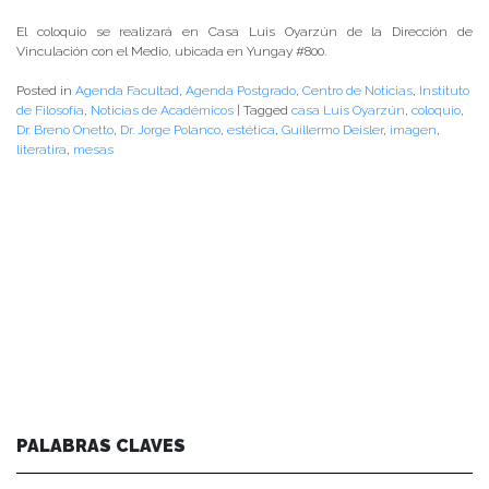
El coloquio se realizará en Casa Luis Oyarzún de la Dirección de
Vinculación con el Medio, ubicada en Yungay #800.
Posted in
Agenda Facultad
,
Agenda Postgrado
,
Centro de Noticias
,
Instituto
de Filosofía
,
Noticias de Académicos
|
Tagged
casa Luis Oyarzún
,
coloquio
,
Dr. Breno Onetto
,
Dr. Jorge Polanco
,
estética
,
Guillermo Deisler
,
imagen
,
literatira
,
mesas
PALABRAS CLAVES