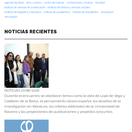
agenda facultad
arte y cultura
centro de noticias
conferencias y charlas
facultad
instituto de ciencias de la educación
instituto de historia y ciencias sociales
instituto de lingüística y literatura
noticias de académicos
noticias de estudiantes
vinculacion
vinculación
NOTICIAS RECIENTES
NOTICIAS 07/08/2026
Durante el encuentro se abordaron temas como la obra de Lope de Vega y
Calderón de la Barca, el pensamiento clásico español, los desafíos de la
investigación en literatura, los criterios editoriales de la Universidad de
Navarra y las proyecciones de publicaciones y proyectos conjuntos.