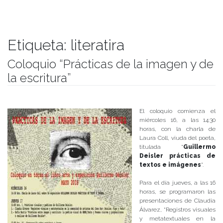
Etiqueta:
literatira
Coloquio “Prácticas de la imagen y de
la escritura”
Publicado el
11/05/2018
- Facultad de Filosofía y Humanidades
El coloquio comienza el
miércoles 16, a las 14:30
horas, con la charla de
Laura Coll, viuda del poeta,
titulada “
Guillermo
Deisler prácticas de
textos e imágenes
”.
Para el día jueves, a las 16
horas, se programaron las
presentaciones de Claudia
Álvarez, “Registros visuales
y metatextuales en la