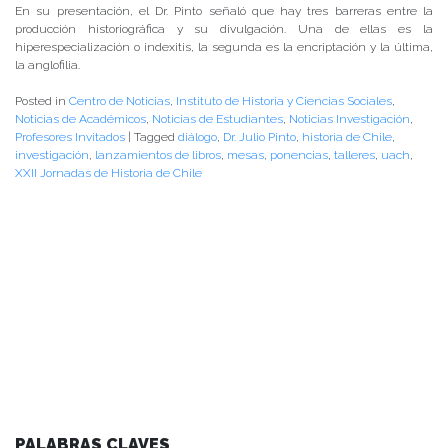
En su presentación, el Dr. Pinto señaló que hay tres barreras entre la
producción historiográfica y su divulgación. Una de ellas es la
hiperespecialización o indexitis, la segunda es la encriptación y la última,
la anglofilia.
Posted in
Centro de Noticias
,
Instituto de Historia y Ciencias Sociales
,
Noticias de Académicos
,
Noticias de Estudiantes
,
Noticias Investigación
,
Profesores Invitados
|
Tagged
diálogo
,
Dr. Julio Pinto
,
historia de Chile
,
investigación
,
lanzamientos de libros
,
mesas
,
ponencias
,
talleres
,
uach
,
XXII Jornadas de Historia de Chile
PALABRAS CLAVES