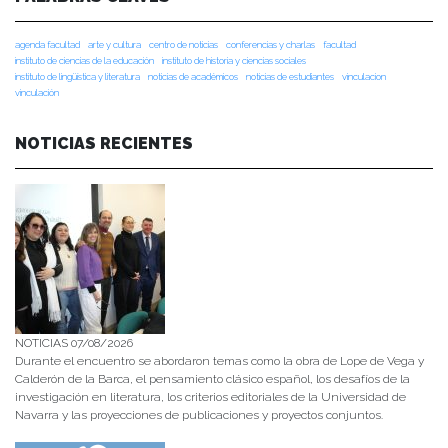
agenda facultad
arte y cultura
centro de noticias
conferencias y charlas
facultad
instituto de ciencias de la educación
instituto de historia y ciencias sociales
instituto de lingüística y literatura
noticias de académicos
noticias de estudiantes
vinculacion
vinculación
NOTICIAS RECIENTES
NOTICIAS 07/08/2026
Durante el encuentro se abordaron temas como la obra de Lope de Vega y
Calderón de la Barca, el pensamiento clásico español, los desafíos de la
investigación en literatura, los criterios editoriales de la Universidad de
Navarra y las proyecciones de publicaciones y proyectos conjuntos.