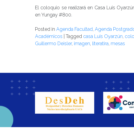
El coloquio se realizará en Casa Luis Oyarzú
en Yungay #800.
Posted in
Agenda Facultad
,
Agenda Postgrad
Académicos
|
Tagged
casa Luis Oyarzún
,
col
Guillermo Deisler
,
imagen
,
literatira
,
mesas