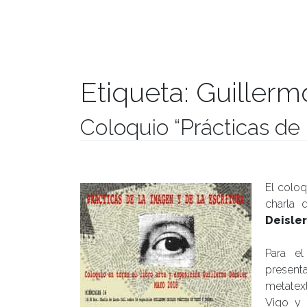
Etiqueta:
Guillerm
Coloquio “Prácticas de 
Publicado el
11/05/2018
- Facultad de Filosofía y Hu
El coloq
charla 
Deisler
Para el
present
metatext
Vigo y 