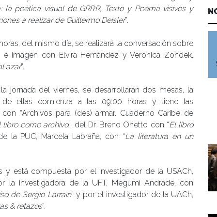
a: la poética visual de GRRR, Texto y Poema visivos y
N
iones a realizar de Guillermo Deisler
”.
 horas, del mismo día, se realizará la conversación sobre
ra e imagen con Elvira Hernández y Verónica Zondek,
al azar
”.
la jornada del viernes, se desarrollarán dos mesas, la
 de ellas comienza a las 09:00 horas y tiene las
z con “Archivos para (des) armar. Cuaderno Caribe de
l libro como archivo
”, del Dr. Breno Onetto con “
El libro
 de la PUC, Marcela Labraña, con “
La literatura en un
s y está compuesta por el investigador de la USACh,
por la investigadora de la UFT, Megumi Andrade, con
íso de Sergio Larraín
” y por el investigador de la UACh,
as & retazos
”.