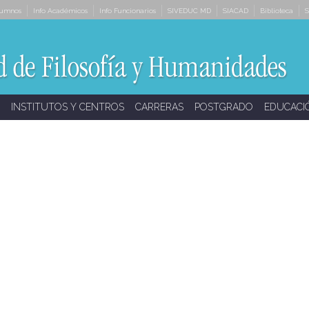
lumnos
Info Académicos
Info Funcionarios
SIVEDUC MD
SIACAD
Biblioteca
S
INSTITUTOS Y CENTROS
CARRERAS
POSTGRADO
EDUCACI