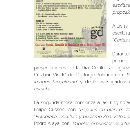
escritur
proposic
A las 17
escritu
“
Cartas 
Durante 
primera
presentaciones de la Dra. Cecilia Rodrígue
Cristhian Vinck”, del Dr. Jorge Polanco con “
E
imagen brechteano
” y de la investigadora
estuche
”.
La segunda mesa comienza a las 11:15 hora
Felipe Cussen, con “
Papeles en blanco
”, 
“
Fotografía, escritura y budismo Zen: Valpara
Pedro Araya, con “
Papeles expuestos: escritur