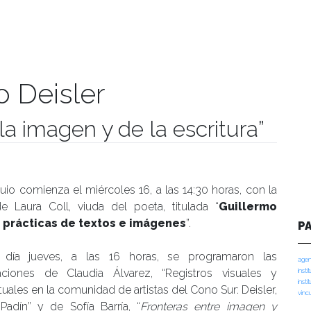
o Deisler
la imagen y de la escritura”
manidades
uio comienza el miércoles 16, a las 14:30 horas, con la
de Laura Coll, viuda del poeta, titulada “
Guillermo
 prácticas de textos e imágenes
”.
P
 día jueves, a las 16 horas, se programaron las
agen
aciones de Claudia Álvarez, “Registros visuales y
insti
insti
uales en la comunidad de artistas del Cono Sur: Deisler,
vinc
Padín” y de Sofía Barría, “
Fronteras entre imagen y