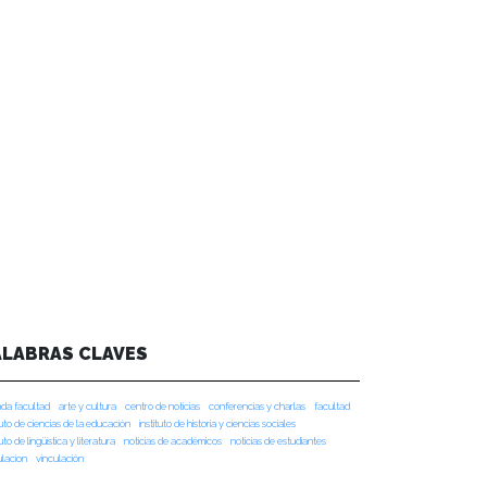
ALABRAS CLAVES
da facultad
arte y cultura
centro de noticias
conferencias y charlas
facultad
tuto de ciencias de la educación
instituto de historia y ciencias sociales
tuto de lingüística y literatura
noticias de académicos
noticias de estudiantes
ulacion
vinculación