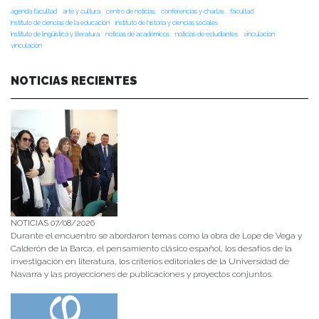
agenda facultad
arte y cultura
centro de noticias
conferencias y charlas
facultad
instituto de ciencias de la educación
instituto de historia y ciencias sociales
instituto de lingüística y literatura
noticias de académicos
noticias de estudiantes
vinculacion
vinculación
NOTICIAS RECIENTES
NOTICIAS 07/08/2026
Durante el encuentro se abordaron temas como la obra de Lope de Vega y
Calderón de la Barca, el pensamiento clásico español, los desafíos de la
investigación en literatura, los criterios editoriales de la Universidad de
Navarra y las proyecciones de publicaciones y proyectos conjuntos.