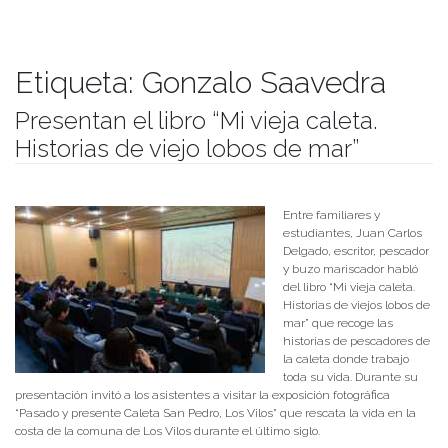
Etiqueta:
Gonzalo Saavedra
Presentan el libro “Mi vieja caleta.
Historias de viejo lobos de mar”
Publicado el
03/10/2018
- Facultad de Filosofía y Humanidades
Entre familiares y
estudiantes, Juan Carlos
Delgado, escritor, pescador
y buzo mariscador habló
del libro “Mi vieja caleta.
Historias de viejos lobos de
mar” que recoge las
historias de pescadores de
la caleta donde trabajo
toda su vida. Durante su
presentación invitó a los asistentes a visitar la exposición fotográfica
“Pasado y presente Caleta San Pedro, Los Vilos” que rescata la vida en la
costa de la comuna de Los Vilos durante el último siglo.