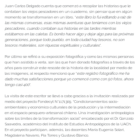
Juan Carlos Delgado cuenta que comenzó a recopilar las historias que le
contaban los viejos pescadores en un cuaderno, sin pensar que en algún
momento se transformarían en un libro, “
este libro lo fui editando a raíz de
las mismas conversas, esas mismas aventuras que teníamos con los viejos
pescadores, cuando contaban sus historias en las tardes mientras
estábamos en las caletas. Es bonito hacer algo y dejar algo para las próximas
generaciones, porque todo pueblo, en toda ciudad hay tesoros, no son
tesoros materiales, son riquezas espirituales y culturales
”.
Por último se refirió a su exposición fotográfica y como las mismas personas
que han asistido a verla, son las que han donado fotografías a través de los
años para construir este rescate de la historia de la localidad por medio de
las imágenes, al respecto mencionó que “
este registro fotográfico me ha
dado muchas satisfacciones porque yo comencé como con 50 fotos, ahora
tengo casi 400
”.
La visita de este escritor se llevó a cabo gracias a la invitación realizada por
medio del proyecto Fondecyt N°1171309, “Condicionamientos socio-
ambientales y económico culturales de la producción y la intermediación
en el espacio pesquero-artesanal chileno. Una investigación antropológica
sobre los límites de la transformación social” encabezado por el Dr. Gonzalo
Saavedra, académico del Instituto de Estudios Antropológicos de la UACh.
En el proyecto participan, además, las docentes María Eugenia Solari,
Magdalena Navarro, Pía Torres y Gustavo Blanco.