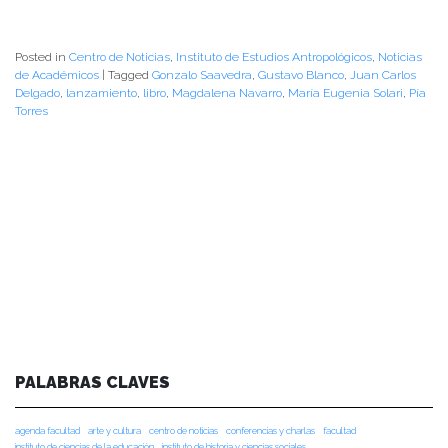
Posted in
Centro de Noticias
,
Instituto de Estudios Antropológicos
,
Noticias
de Académicos
|
Tagged
Gonzalo Saavedra
,
Gustavo Blanco
,
Juan Carlos
Delgado
,
lanzamiento
,
libro
,
Magdalena Navarro
,
María Eugenia Solari
,
Pía
Torres
PALABRAS CLAVES
agenda facultad
arte y cultura
centro de noticias
conferencias y charlas
facultad
instituto de ciencias de la educación
instituto de historia y ciencias sociales