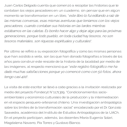
Juan Carlos Delgado cuenta que comenzó a recopilar las historias que le
contaban los viejos pescadores en un cuaderno, sin pensar que en algún
momento se transformarían en un libro, “
este libro lo fui editando a raíz de
las mismas conversas, esas mismas aventuras que teníamos con los viejos
pescadores, cuando contaban sus historias en las tardes mientras
estábamos en las caletas. Es bonito hacer algo y dejar algo para las próximas
generaciones, porque todo pueblo, en toda ciudad hay tesoros, no son
tesoros materiales, son riquezas espirituales y culturales
”.
Por último se refirió a su exposición fotográfica y como las mismas personas
que han asistido a verla, son las que han donado fotografías a través de los
años para construir este rescate de la historia de la localidad por medio de
las imágenes, al respecto mencionó que “
este registro fotográfico me ha
dado muchas satisfacciones porque yo comencé como con 50 fotos, ahora
tengo casi 400
”.
La visita de este escritor se llevó a cabo gracias a la invitación realizada por
medio del proyecto Fondecyt N°1171309, “Condicionamientos socio-
ambientales y económico culturales de la producción y la intermediación
en el espacio pesquero-artesanal chileno. Una investigación antropológica
sobre los límites de la transformación social” encabezado por el Dr. Gonzalo
Saavedra, académico del Instituto de Estudios Antropológicos de la UACh.
En el proyecto participan, además, las docentes María Eugenia Solari,
Magdalena Navarro, Pía Torres y Gustavo Blanco.