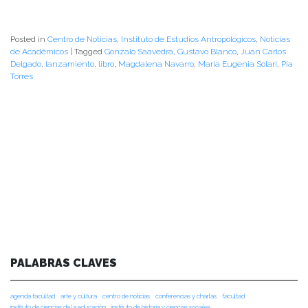
Posted in
Centro de Noticias
,
Instituto de Estudios Antropológicos
,
Noticias
de Académicos
|
Tagged
Gonzalo Saavedra
,
Gustavo Blanco
,
Juan Carlos
Delgado
,
lanzamiento
,
libro
,
Magdalena Navarro
,
María Eugenia Solari
,
Pía
Torres
PALABRAS CLAVES
agenda facultad
arte y cultura
centro de noticias
conferencias y charlas
facultad
instituto de ciencias de la educación
instituto de historia y ciencias sociales