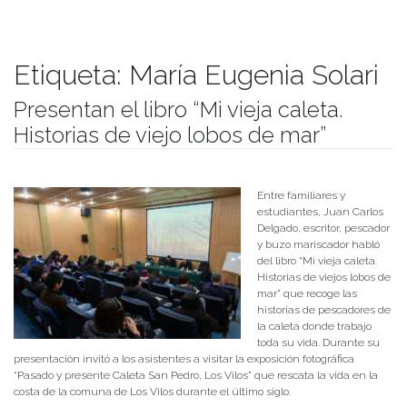
Etiqueta:
María Eugenia Solari
Presentan el libro “Mi vieja caleta.
Historias de viejo lobos de mar”
Publicado el
03/10/2018
- Facultad de Filosofía y Humanidades
Entre familiares y
estudiantes, Juan Carlos
Delgado, escritor, pescador
y buzo mariscador habló
del libro “Mi vieja caleta.
Historias de viejos lobos de
mar” que recoge las
historias de pescadores de
la caleta donde trabajo
toda su vida. Durante su
presentación invitó a los asistentes a visitar la exposición fotográfica
“Pasado y presente Caleta San Pedro, Los Vilos” que rescata la vida en la
costa de la comuna de Los Vilos durante el último siglo.