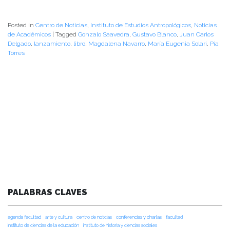
Posted in
Centro de Noticias
,
Instituto de Estudios Antropológicos
,
Noticias
de Académicos
|
Tagged
Gonzalo Saavedra
,
Gustavo Blanco
,
Juan Carlos
Delgado
,
lanzamiento
,
libro
,
Magdalena Navarro
,
María Eugenia Solari
,
Pía
Torres
PALABRAS CLAVES
agenda facultad
arte y cultura
centro de noticias
conferencias y charlas
facultad
instituto de ciencias de la educación
instituto de historia y ciencias sociales