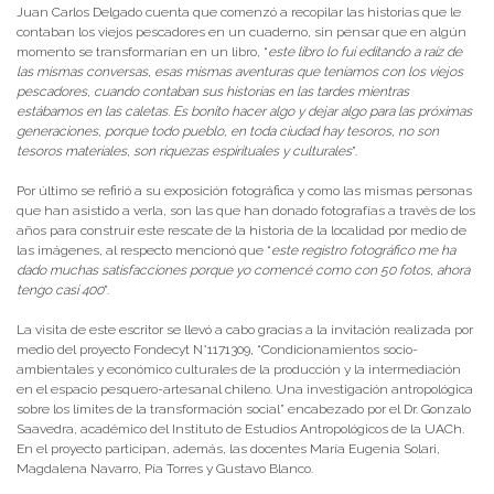
Juan Carlos Delgado cuenta que comenzó a recopilar las historias que le
contaban los viejos pescadores en un cuaderno, sin pensar que en algún
momento se transformarían en un libro, “
este libro lo fui editando a raíz de
las mismas conversas, esas mismas aventuras que teníamos con los viejos
pescadores, cuando contaban sus historias en las tardes mientras
estábamos en las caletas. Es bonito hacer algo y dejar algo para las próximas
generaciones, porque todo pueblo, en toda ciudad hay tesoros, no son
tesoros materiales, son riquezas espirituales y culturales
”.
Por último se refirió a su exposición fotográfica y como las mismas personas
que han asistido a verla, son las que han donado fotografías a través de los
años para construir este rescate de la historia de la localidad por medio de
las imágenes, al respecto mencionó que “
este registro fotográfico me ha
dado muchas satisfacciones porque yo comencé como con 50 fotos, ahora
tengo casi 400
”.
La visita de este escritor se llevó a cabo gracias a la invitación realizada por
medio del proyecto Fondecyt N°1171309, “Condicionamientos socio-
ambientales y económico culturales de la producción y la intermediación
en el espacio pesquero-artesanal chileno. Una investigación antropológica
sobre los límites de la transformación social” encabezado por el Dr. Gonzalo
Saavedra, académico del Instituto de Estudios Antropológicos de la UACh.
En el proyecto participan, además, las docentes María Eugenia Solari,
Magdalena Navarro, Pía Torres y Gustavo Blanco.