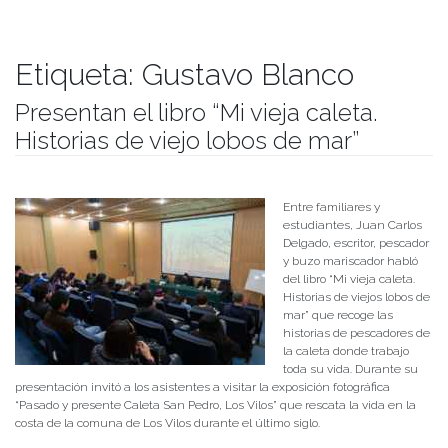
Etiqueta:
Gustavo Blanco
Presentan el libro “Mi vieja caleta.
Historias de viejo lobos de mar”
Publicado el
03/10/2018
- Facultad de Filosofía y Humanidades
Entre familiares y
estudiantes, Juan Carlos
Delgado, escritor, pescador
y buzo mariscador habló
del libro “Mi vieja caleta.
Historias de viejos lobos de
mar” que recoge las
historias de pescadores de
la caleta donde trabajo
toda su vida. Durante su
presentación invitó a los asistentes a visitar la exposición fotográfica
“Pasado y presente Caleta San Pedro, Los Vilos” que rescata la vida en la
costa de la comuna de Los Vilos durante el último siglo.