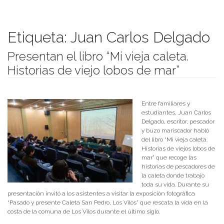
Etiqueta:
Juan Carlos Delgado
Presentan el libro “Mi vieja caleta.
Historias de viejo lobos de mar”
Publicado el
03/10/2018
- Facultad de Filosofía y Humanidades
Entre familiares y
estudiantes, Juan Carlos
Delgado, escritor, pescador
y buzo mariscador habló
del libro “Mi vieja caleta.
Historias de viejos lobos de
mar” que recoge las
historias de pescadores de
la caleta donde trabajo
toda su vida. Durante su
presentación invitó a los asistentes a visitar la exposición fotográfica
“Pasado y presente Caleta San Pedro, Los Vilos” que rescata la vida en la
costa de la comuna de Los Vilos durante el último siglo.