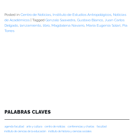
Posted in
Centro de Noticias
,
Instituto de Estudios Antropológicos
,
Noticias
de Académicos
|
Tagged
Gonzalo Saavedra
,
Gustavo Blanco
,
Juan Carlos
Delgado
,
lanzamiento
,
libro
,
Magdalena Navarro
,
María Eugenia Solari
,
Pía
Torres
PALABRAS CLAVES
agenda facultad
arte y cultura
centro de noticias
conferencias y charlas
facultad
instituto de ciencias de la educación
instituto de historia y ciencias sociales