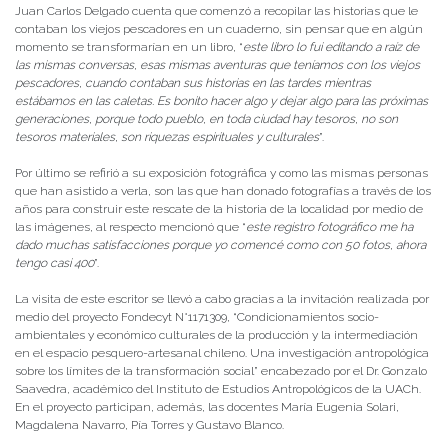
Juan Carlos Delgado cuenta que comenzó a recopilar las historias que le
contaban los viejos pescadores en un cuaderno, sin pensar que en algún
momento se transformarían en un libro, “
este libro lo fui editando a raíz de
las mismas conversas, esas mismas aventuras que teníamos con los viejos
pescadores, cuando contaban sus historias en las tardes mientras
estábamos en las caletas. Es bonito hacer algo y dejar algo para las próximas
generaciones, porque todo pueblo, en toda ciudad hay tesoros, no son
tesoros materiales, son riquezas espirituales y culturales
”.
Por último se refirió a su exposición fotográfica y como las mismas personas
que han asistido a verla, son las que han donado fotografías a través de los
años para construir este rescate de la historia de la localidad por medio de
las imágenes, al respecto mencionó que “
este registro fotográfico me ha
dado muchas satisfacciones porque yo comencé como con 50 fotos, ahora
tengo casi 400
”.
La visita de este escritor se llevó a cabo gracias a la invitación realizada por
medio del proyecto Fondecyt N°1171309, “Condicionamientos socio-
ambientales y económico culturales de la producción y la intermediación
en el espacio pesquero-artesanal chileno. Una investigación antropológica
sobre los límites de la transformación social” encabezado por el Dr. Gonzalo
Saavedra, académico del Instituto de Estudios Antropológicos de la UACh.
En el proyecto participan, además, las docentes María Eugenia Solari,
Magdalena Navarro, Pía Torres y Gustavo Blanco.