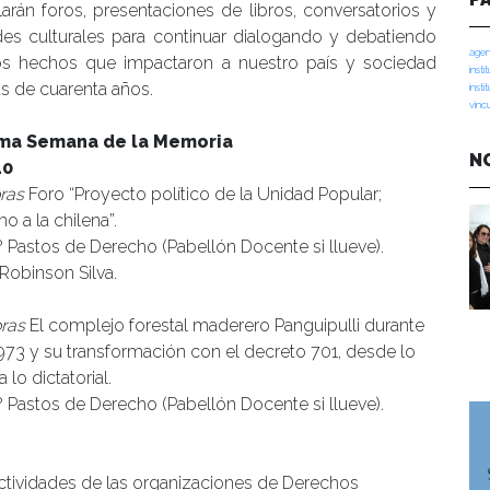
larán foros, presentaciones de libros, conversatorios y
des culturales para continuar dialogando y debatiendo
agen
os hechos que impactaron a nuestro país y sociedad
insti
s de cuarenta años.
insti
vinc
ma Semana de la Memoria
N
10
ras
Foro “Proyecto político de la Unidad Popular;
o a la chilena”.
Pastos de Derecho (Pabellón Docente si llueve).
 Robinson Silva.
oras
El complejo forestal maderero Panguipulli durante
973 y su transformación con el decreto 701, desde lo
 lo dictatorial.
Pastos de Derecho (Pabellón Docente si llueve).
ctividades de las organizaciones de Derechos