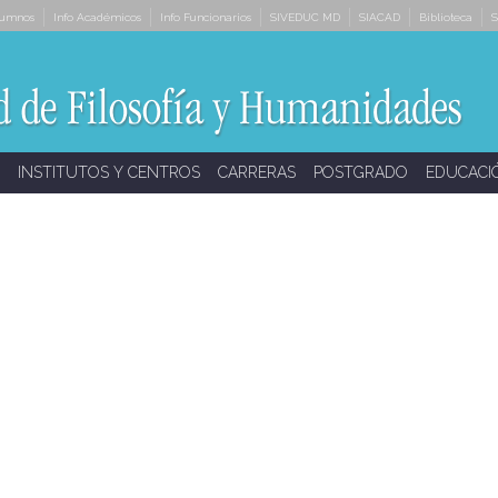
lumnos
Info Académicos
Info Funcionarios
SIVEDUC MD
SIACAD
Biblioteca
S
INSTITUTOS Y CENTROS
CARRERAS
POSTGRADO
EDUCACI