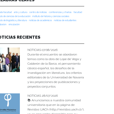
da facultad
arte y cultura
centro de noticias
conferencias y charlas
facultad
tuto de ciencias de la educación
instituto de historia y ciencias sociales
tuto de lingüística y literatura
noticias de académicos
noticias de estudiantes
ulacion
vinculación
OTICIAS RECIENTES
NOTICIAS 07/08/2026
Durante el encuentro se abordaron
temas como la obra de Lope de Vega y
Calderón de la Barca, el pensamiento
clásico español, los desafíos de la
investigación en literatura, los criterios
editoriales de la Universidad de Navarra
y las proyecciones de publicaciones y
proyectos conjuntos.
NOTICIAS 28/07/2026
📚 Anunciamos a nuestra comunidad
universitaria que en la página de
Revistas UACh (http://revistas.uach.cl/),
ya se encuentra disponible para su