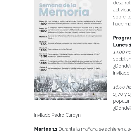
desarrol
activida
sobre l
hace má
Progra
Lunes 
14.00 ho
socialism
¿Dónde? 
Invitado
16.00 h
1970 y 1
popular a
¿Dónde? 
Invitado Pedro Cardyn
Martes 11
Durante la mañana se adhieren a a