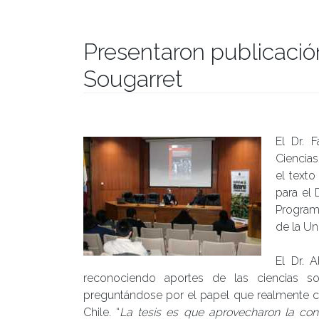
Presentaron publicació
Sougarret
Publicado el
06/09/2018
- Facultad de Filosofía y H
El Dr. F
Ciencias
el texto
para el 
Program
de la Un
El Dr. A
reconociendo aportes de las ciencias s
preguntándose por el papel que realmente c
Chile. “
La tesis es que aprovecharon la con