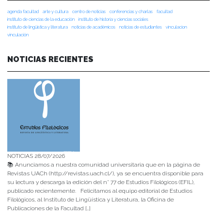
agenda facultad
arte y cultura
centro de noticias
conferencias y charlas
facultad
instituto de ciencias de la educación
instituto de historia y ciencias sociales
instituto de lingüística y literatura
noticias de académicos
noticias de estudiantes
vinculacion
vinculación
NOTICIAS RECIENTES
NOTICIAS 28/07/2026
📚 Anunciamos a nuestra comunidad universitaria que en la página de
Revistas UACh (http://revistas.uach.cl/), ya se encuentra disponible para
su lectura y descarga la edición del n° 77 de Estudios Filológicos (EFIL),
publicado recientemente. Felicitamos al equipo editorial de Estudios
Filológicos, al Instituto de Lingüística y Literatura, la Oficina de
Publicaciones de la Facultad […]