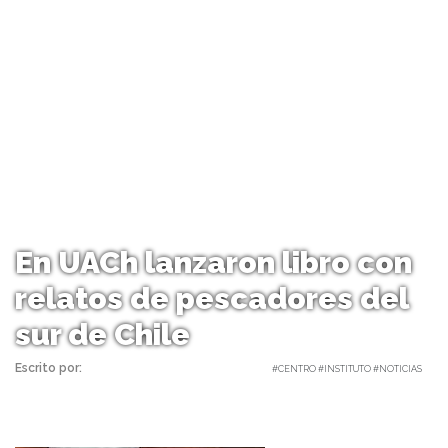
En UACh lanzaron libro con
relatos de pescadores del
sur de Chile
Escrito por:
Carolina Angulo | 25/04/2018 |
#CENTRO #INSTITUTO #NOTICIAS