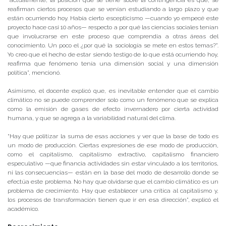
reafirman ciertos procesos que se venían estudiando a largo plazo y que
están ocurriendo hoy. Había cierto escepticismo —cuando yo empecé este
proyecto hace casi 10 años— respecto a por qué las ciencias sociales tenían
que involucrarse en este proceso que comprendía a otras áreas del
conocimiento. Un poco el ¿por qué la sociología se mete en estos temas?”.
Yo creo que el hecho de estar siendo testigo de lo que está ocurriendo hoy,
reafirma que fenómeno tenía una dimensión social y una dimensión
política”, mencionó.
Asimismo, el docente explicó que, es inevitable entender que el cambio
climático no se puede comprender solo como un fenómeno que se explica
como la emisión de gases de efecto invernadero por cierta actividad
humana, y que se agrega a la variabilidad natural del clima.
“Hay que politizar la suma de esas acciones y ver que la base de todo es
un modo de producción. Ciertas expresiones de ese modo de producción,
como el capitalismo, capitalismo extractivo, capitalismo financiero
especulativo —que financia actividades sin estar vinculado a los territorios,
ni las consecuencias— están en la base del modo de desarrollo donde se
efectúa este problema. No hay que olvidarse que el cambio climático es un
problema de crecimiento. Hay que establecer una crítica al capitalismo y,
los procesos de transformación tienen que ir en esa dirección”, explicó el
académico.