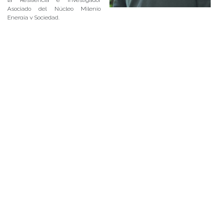
Asociado del Núcleo Milenio
Energía y Sociedad.
Posted in
Centro de Noticias
,
Conferencias y Charlas
,
Instituto de Historia y
Ciencias Sociales
|
Tagged
cambio climático
,
Cátedra Abierta en
Humanidades y Ciencias Sociales
,
Ciencias Sociales
,
Dr. Gustavo Blanco
Dr. Andrea Lampis visitó UACh
Publicado el
18/06/2018
- Facultad de Filosofía y Humanidades
Gracias al proyecto
Fondecyt Regular “
La vida
social de la energía:
trayectorias territoriales
de la energía en tres
regiones del sur-austral
de Chile
” que dirige el Dr.
Gustavo Blanco, académico
del Instituto de Historia y
Ciencias Sociales, el Dr.
Andrea Lampis se reunió
con docentes y estudiantes