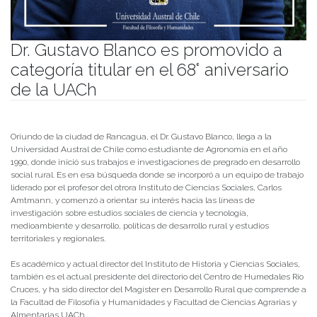
Dr. Gustavo Blanco es promovido a
categoría titular en el 68° aniversario
de la UACh
Publicado el
28/09/2022
- Facultad de Filosofía y Humanidades
Oriundo de la ciudad de Rancagua, el Dr. Gustavo Blanco, llega a la
Universidad Austral de Chile como estudiante de Agronomía en el año
1990, donde inició sus trabajos e investigaciones de pregrado en desarrollo
social rural. Es en esa búsqueda donde se incorporó a un equipo de trabajo
liderado por el profesor del otrora Instituto de Ciencias Sociales, Carlos
Amtmann, y comenzó a orientar su interés hacia las líneas de
investigación sobre estudios sociales de ciencia y tecnología,
medioambiente y desarrollo, políticas de desarrollo rural y estudios
territoriales y regionales.
Es académico y actual director del Instituto de Historia y Ciencias Sociales,
también es el actual presidente del directorio del Centro de Humedales Río
Cruces, y ha sido director del Magíster en Desarrollo Rural que comprende a
la Facultad de Filosofía y Humanidades y Facultad de Ciencias Agrarias y
Almentarias UACh.