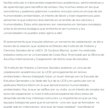
facilita articular e intercambiar experiencias académicas, administrativas y
de aprendizaje para beneficio de ambas. Hay muchas áreas en las que
coincidimos y podemos potenciar nuestros vínculos como es el caso de las
humanidades ambientales, el interés de llevar y traer experiencias para
alimentar lo que estamos discutiendo en el ámbito de las ciencias y
humanidades. Estas articulaciones son necesarias en tiempos complejos
ante la dinámica ecológica que enfrenta el ser humano y las
universidades no pueden estar ajeno a ello”.
El acercamiento que impulsó retomar un convenio de colaboración se dio a
través de la relación que sostiene el Director del Instituto de Historia y
Ciencias Sociales de la UACh, Dr. Gustavo Blanco, quien ha realizado
estadías cortas en la Universidad de Costa Rica, financiado por la Oficina de
Asuntos Internacional y Cooperación de dicha casa de estudios.
“El Instituto de Historia y Ciencias Sociales sostiene un vínculo de
colaboración académica con la UCR, principalmente en temas
ambientales. Hemos trabajado hace un buen tiempo con la Escuela de
Estudios Generales y la Sede del Sur de la UCR y en particular con la
profesora Maritza Marín en lo que denominamos humanidades
ambientales. Hoy, lo que se ratifica con su visita, es el interés de ampliar los
lazos de cooperación a nivel institucional explorando otras áreas de
desarrollo donde hay intereses comunes. Lo importante es que ya hay
equipos trabajando para que el convenio -una vez que se formalice- no
quede solo en intenciones, sino que se haga realidad”, manifestó el