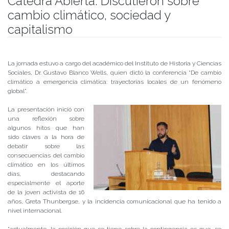
Cátedra Abierta: Discutieron sobre
cambio climático, sociedad y
capitalismo
Publicado el
03/10/2019
- Facultad de Filosofía y Humanidades
La jornada estuvo a cargo del académico del Instituto de Historia y Ciencias
Sociales, Dr. Gustavo Blanco Wells, quien dictó la conferencia “De cambio
climático a emergencia climática: trayectorias locales de un fenómeno
global”.
La presentación inició con
una reflexión sobre
algunos hitos que han
sido claves a la hora de
debatir sobre las
consecuencias del cambio
climático en los últimos
días, destacando
especialmente el aporte
de la joven activista de 16
años, Greta Thunbergse, y la incidencia comunicacional que ha tenido a
nivel internacional.
“actualmente, la posición que se tiene sobre la contingencia es que, se