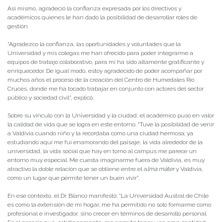
Así mismo, agradeció la confianza expresada por los directivos y
académicos quienes le han dado la posibilidad de desarrollar roles de
gestión.
“Agradezco la confianza, las oportunidades y voluntades que la
Universidad y mis colegas me han ofrecido para poder integrarme a
equipos de trabajo colaborativo, para mí ha sido altamente gratificante y
enriquecedor. De igual modo, estoy agradecido de poder acompañar por
muchos años el proceso de la creación del Centro de Humedales Río
Cruces, donde me ha tocado trabajar en conjunto con actores del sector
público y sociedad civil”, explicó.
Sobre su vínculo con la Universidad y la ciudad, el académico puso en valor
la calidad de vida que se logra en este entorno. “Tuve la posibilidad de venir
a Valdivia cuando niño y la recordaba como una ciudad hermosa; ya
estudiando aquí me fui enamorando del paisaje, la vida alrededor de la
universidad, la vida social que hay en torno al campus me parece un
entorno muy especial. Me cuesta imaginarme fuera de Valdivia, es muy
atractivo la doble relación que se obtiene entre el a
lma máter
y Valdivia,
como un lugar que permite tener un buen vivir”.
En ese contexto, el Dr. Blanco manifestó: “La Universidad Austral de Chile
es como la extensión de mi hogar, me ha permitido no solo formarme como
profesional e investigador, sino crecer en términos de desarrollo personal.