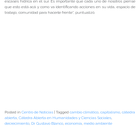
escases hídrica en el sur. Es importante que cada uno de nosotros piense
que esto está acá y como va identificando acciones en su vida, espacio de
trabajo, comunidad para hacerle frente”, puntualizó.
Posted in
Centro de Noticias
|
Tagged
cambio climático
,
capitalismo
,
cátedra
abierta
,
Cátedra Abierta en Humanidades y Ciencias Sociales
,
decrecimiento
,
Dr. Gustavo Blanco
,
economía
,
medio ambiente