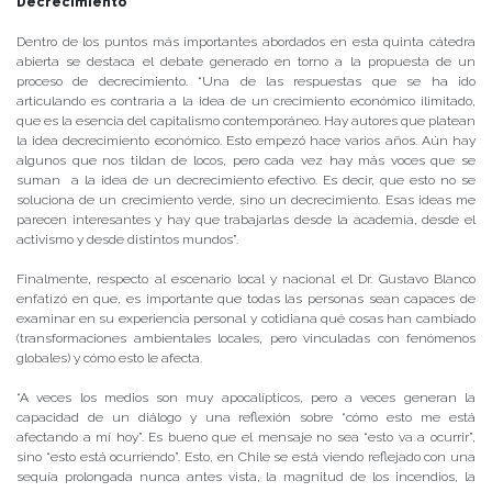
Decrecimiento
Dentro de los puntos más importantes abordados en esta quinta cátedra
abierta se destaca el debate generado en torno a la propuesta de un
proceso de decrecimiento. “Una de las respuestas que se ha ido
articulando es contraria a la idea de un crecimiento económico ilimitado,
que es la esencia del capitalismo contemporáneo. Hay autores que platean
la idea decrecimiento económico. Esto empezó hace varios años. Aún hay
algunos que nos tildan de locos, pero cada vez hay más voces que se
suman a la idea de un decrecimiento efectivo. Es decir, que esto no se
soluciona de un crecimiento verde, sino un decrecimiento. Esas ideas me
parecen interesantes y hay que trabajarlas desde la academia, desde el
activismo y desde distintos mundos”.
Finalmente, respecto al escenario local y nacional el Dr. Gustavo Blanco
enfatizó en que, es importante que todas las personas sean capaces de
examinar en su experiencia personal y cotidiana qué cosas han cambiado
(transformaciones ambientales locales, pero vinculadas con fenómenos
globales) y cómo esto le afecta.
“A veces los medios son muy apocalípticos, pero a veces generan la
capacidad de un diálogo y una reflexión sobre “cómo esto me está
afectando a mí hoy”. Es bueno que el mensaje no sea “esto va a ocurrir”,
sino “esto está ocurriendo”. Esto, en Chile se está viendo reflejado con una
sequía prolongada nunca antes vista, la magnitud de los incendios, la