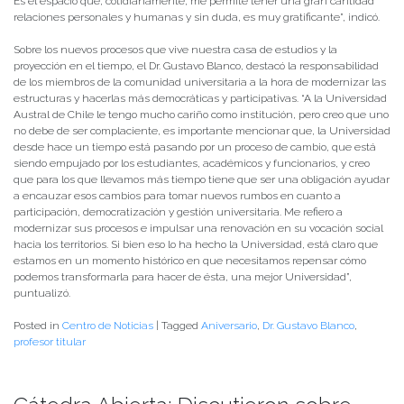
Es el espacio que, cotidianamente, me permite tener una gran cantidad
relaciones personales y humanas y sin duda, es muy gratificante”, indicó.
Sobre los nuevos procesos que vive nuestra casa de estudios y la
proyección en el tiempo, el Dr. Gustavo Blanco, destacó la responsabilidad
de los miembros de la comunidad universitaria a la hora de modernizar las
estructuras y hacerlas más democráticas y participativas. “A la Universidad
Austral de Chile le tengo mucho cariño como institución, pero creo que uno
no debe de ser complaciente, es importante mencionar que, la Universidad
desde hace un tiempo está pasando por un proceso de cambio, que está
siendo empujado por los estudiantes, académicos y funcionarios, y creo
que para los que llevamos más tiempo tiene que ser una obligación ayudar
a encauzar esos cambios para tomar nuevos rumbos en cuanto a
participación, democratización y gestión universitaria. Me refiero a
modernizar sus procesos e impulsar una renovación en su vocación social
hacia los territorios. Si bien eso lo ha hecho la Universidad, está claro que
estamos en un momento histórico en que necesitamos repensar cómo
podemos transformarla para hacer de ésta, una mejor Universidad”,
puntualizó.
Posted in
Centro de Noticias
|
Tagged
Aniversario
,
Dr. Gustavo Blanco
,
profesor titular