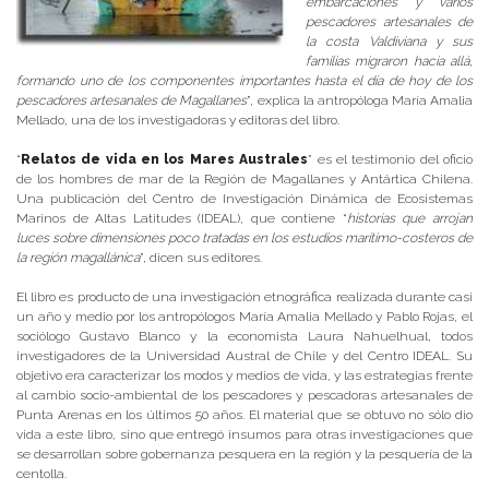
embarcaciones y varios
pescadores artesanales de
la costa Valdiviana y sus
familias migraron hacia allá,
formando uno de los componentes importantes hasta el día de hoy de los
pescadores artesanales de Magallanes
”, explica la antropóloga María Amalia
Mellado, una de los investigadoras y editoras del libro.
“
Relatos de vida en los Mares Australes
” es el testimonio del oficio
de los hombres de mar de la Región de Magallanes y Antártica Chilena.
Una publicación del Centro de Investigación Dinámica de Ecosistemas
Marinos de Altas Latitudes (IDEAL), que contiene “
historias que arrojan
luces sobre dimensiones poco tratadas en los estudios marítimo-costeros de
la región magallánica
”, dicen sus editores.
El libro es producto de una investigación etnográfica realizada durante casi
un año y medio por los antropólogos María Amalia Mellado y Pablo Rojas, el
sociólogo Gustavo Blanco y la economista Laura Nahuelhual, todos
investigadores de la Universidad Austral de Chile y del Centro IDEAL. Su
objetivo era caracterizar los modos y medios de vida, y las estrategias frente
al cambio socio-ambiental de los pescadores y pescadoras artesanales de
Punta Arenas en los últimos 50 años. El material que se obtuvo no sólo dio
vida a este libro, sino que entregó insumos para otras investigaciones que
se desarrollan sobre gobernanza pesquera en la región y la pesquería de la
centolla.