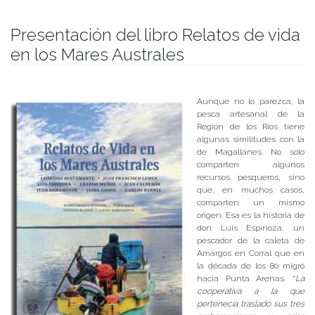
Presentación del libro Relatos de vida
en los Mares Australes
Publicado el
16/04/2018
- Facultad de Filosofía y Humanidades
Aunque no lo parezca, la
pesca artesanal de la
Región de los Ríos tiene
algunas similitudes con la
de Magallanes. No solo
comparten algunos
recursos pesqueros, sino
que, en muchos casos,
comparten un mismo
origen. Esa es la historia de
don Luis Espinoza, un
pescador de la caleta de
Amargos en Corral que en
la década de los 80 migró
hacia Punta Arenas. “
La
cooperativa a la que
pertenecía trasladó sus tres