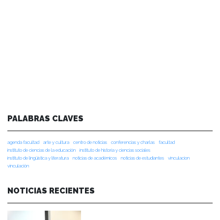
PALABRAS CLAVES
agenda facultad
arte y cultura
centro de noticias
conferencias y charlas
facultad
instituto de ciencias de la educación
instituto de historia y ciencias sociales
instituto de lingüística y literatura
noticias de académicos
noticias de estudiantes
vinculacion
vinculación
NOTICIAS RECIENTES