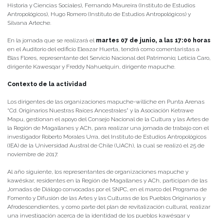
Historia y Ciencias Sociales), Fernando Maureira (Instituto de Estudios
Antropológicos), Hugo Romero (Instituto de Estudios Antropológicos) y
Silvana Arteche.
En la jornada que se realizará el
martes 07 de junio, a las 17:00 horas
en el Auditorio del edificio Eleazar Huerta, tendrá como comentaristas a
Blas Flores, representante del Servicio Nacional del Patrimonio; Leticia Caro,
dirigente Kawesqar y Freddy Nahuelquin, dirigente mapuche.
Contexto de la actividad
Los dirigentes de las organizaciones mapuche-williche en Punta Arenas
“Cd. Originarios Nuestras Raíces Ancestrales” y la Asociación Ketrawe
Mapu, gestionan el apoyo del Consejo Nacional de la Cultura y las Artes de
la Región de Magallanes y ACh, para realizar una jornada de trabajo con el
investigador Roberto Morales Urra, del Instituto de Estudios Antropológicos
(IEA) de la Universidad Austral de Chile (UACh), la cual se realizó el 25 de
noviembre de 2017.
Al año siguiente, los representantes de organizaciones mapuche y
kawéskar, residentes en la Región de Magallanes y ACh, participan de las
Jornadas de Diálogo convocadas por el SNPC, en el marco del Programa de
Fomento y Difusión de las Artes y las Culturas de los Pueblos Originarios y
Afrodescendientes, y como parte del plan de revitalización cultural, realizar
una investigación acerca de la identidad de los pueblos kawésqar y