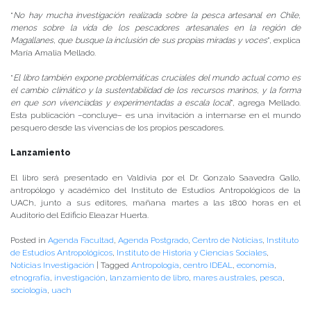
“
No hay mucha investigación realizada sobre la pesca artesanal en Chile,
menos sobre la vida de los pescadores artesanales en la región de
Magallanes, que busque la inclusión de sus propias miradas y voces
”, explica
María Amalia Mellado.
“
El libro también expone problemáticas cruciales del mundo actual como es
el cambio climático y la sustentabilidad de los recursos marinos, y la forma
en que son vivenciadas y experimentadas a escala local
”, agrega Mellado.
Esta publicación –concluye– es una invitación a internarse en el mundo
pesquero desde las vivencias de los propios pescadores.
Lanzamiento
El libro será presentado en Valdivia por el Dr. Gonzalo Saavedra Gallo,
antropólogo y académico del Instituto de Estudios Antropológicos de la
UACh, junto a sus editores, mañana martes a las 18:00 horas en el
Auditorio del Edificio Eleazar Huerta.
Posted in
Agenda Facultad
,
Agenda Postgrado
,
Centro de Noticias
,
Instituto
de Estudios Antropológicos
,
Instituto de Historia y Ciencias Sociales
,
Noticias Investigación
|
Tagged
Antropología
,
centro IDEAL
,
economía
,
etnografía
,
investigación
,
lanzamiento de libro
,
mares australes
,
pesca
,
sociología
,
uach