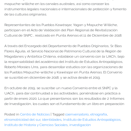
mapuche-williche en los canales australes, así como conocer los
instrumentos legales nacionales e internacionales de protección y fomento
de las culturas originarias.
Representantes de los Pueblos Kawésqar, Yagan y Mapuche Williche,
participan en el Acto de Validación del Plan Regional de Revitalización
Cultural de SNPC , realizado en Punta Arenas el 11 de Diciembre de 2018.
A través del Encargado del Departamento de Pueblos Originarios, Sr. Blas
Flores Águila, el Servicio Nacional de Patrimonio Cultural de la Región de
Magallanes y Antártica Chilena, establece un convenio con la UACh, bajo
la responsabilidad del académico del Instituto de Estudios Antropológicos,
Roberto Morales Urra, para desarrollar estudios con las organizaciones de
los Pueblos Mapuche-williche y Kawésqar en Punta Arenas. El Convenio
se suscribió en diciembre de 2018, y se activa desde el 2019.
En octubre de 2019, se suscribe un nuevo Convenio entre el SNPC y la
UACh, para dar continuidad a las actividades, poniéndose en práctica a
partir de enero 2020. Lo que presentamos son los resultados de 2 Informes
de Investigación, los cuales son el fundamento de un libro en preparación
Posted in
Centro de Noticias
|
Tagged
coenversatorio
,
etnografía
,
etnomotricidad del sur
,
identidades
,
Instituto de Estudios Antropológicos
,
Instituto de Historia y Ciencias Sociales
,
investigación