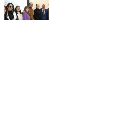
NOTICIAS 07/08/2026
Durante el encuentro se abordaron temas como la obra de Lope de Vega y
Calderón de la Barca, el pensamiento clásico español, los desafíos de la
investigación en literatura, los criterios editoriales de la Universidad de
Navarra y las proyecciones de publicaciones y proyectos conjuntos.
NOTICIAS 28/07/2026
📚 Anunciamos a nuestra comunidad universitaria que en la página de
Revistas UACh (http://revistas.uach.cl/), ya se encuentra disponible para