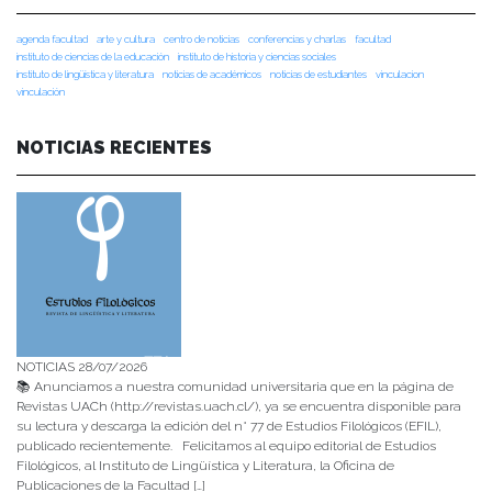
agenda facultad
arte y cultura
centro de noticias
conferencias y charlas
facultad
instituto de ciencias de la educación
instituto de historia y ciencias sociales
instituto de lingüística y literatura
noticias de académicos
noticias de estudiantes
vinculacion
vinculación
NOTICIAS RECIENTES
NOTICIAS 28/07/2026
📚 Anunciamos a nuestra comunidad universitaria que en la página de
Revistas UACh (http://revistas.uach.cl/), ya se encuentra disponible para
su lectura y descarga la edición del n° 77 de Estudios Filológicos (EFIL),
publicado recientemente. Felicitamos al equipo editorial de Estudios
Filológicos, al Instituto de Lingüística y Literatura, la Oficina de
Publicaciones de la Facultad […]