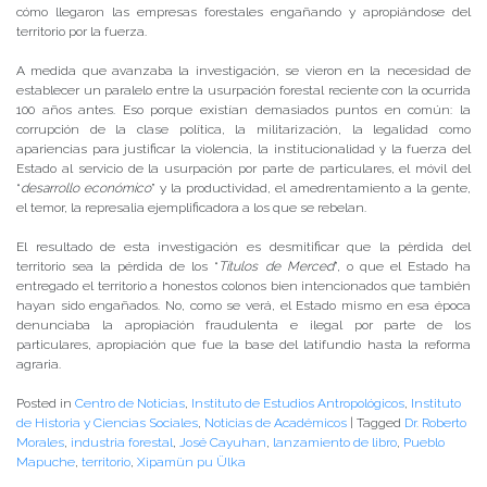
cómo llegaron las empresas forestales engañando y apropiándose del
territorio por la fuerza.
A medida que avanzaba la investigación, se vieron en la necesidad de
establecer un paralelo entre la usurpación forestal reciente con la ocurrida
100 años antes. Eso porque existían demasiados puntos en común: la
corrupción de la clase política, la militarización, la legalidad como
apariencias para justificar la violencia, la institucionalidad y la fuerza del
Estado al servicio de la usurpación por parte de particulares, el móvil del
“
desarrollo económico
” y la productividad, el amedrentamiento a la gente,
el temor, la represalia ejemplificadora a los que se rebelan.
El resultado de esta investigación es desmitificar que la pérdida del
territorio sea la pérdida de los “
Títulos de Merced
”, o que el Estado ha
entregado el territorio a honestos colonos bien intencionados que también
hayan sido engañados. No, como se verá, el Estado mismo en esa época
denunciaba la apropiación fraudulenta e ilegal por parte de los
particulares, apropiación que fue la base del latifundio hasta la reforma
agraria.
Posted in
Centro de Noticias
,
Instituto de Estudios Antropológicos
,
Instituto
de Historia y Ciencias Sociales
,
Noticias de Académicos
|
Tagged
Dr. Roberto
Morales
,
industria forestal
,
José Cayuhan
,
lanzamiento de libro
,
Pueblo
Mapuche
,
territorio
,
Xipamün pu Ülka