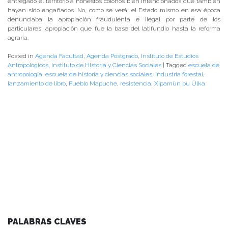
entregado el territorio a honestos colonos bien intencionados que también
hayan sido engañados. No, como se verá, el Estado mismo en esa época
denunciaba la apropiación fraudulenta e ilegal por parte de los
particulares, apropiación que fue la base del latifundio hasta la reforma
agraria.
Posted in
Agenda Facultad
,
Agenda Postgrado
,
Instituto de Estudios
Antropológicos
,
Instituto de Historia y Ciencias Sociales
|
Tagged
escuela de
antropología
,
escuela de historia y ciencias sociales
,
industria forestal
,
lanzamiento de libro
,
Pueblo Mapuche
,
resistencia
,
Xipamün pu Ülka
PALABRAS CLAVES