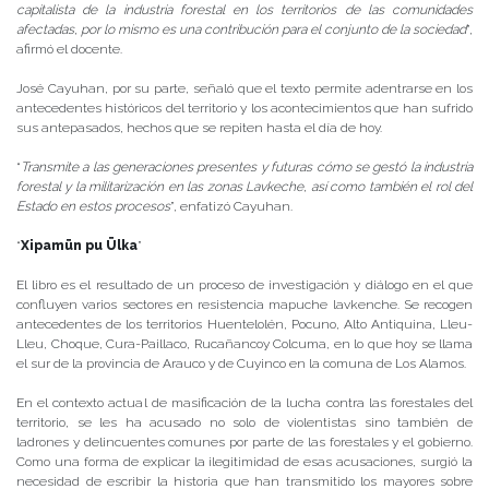
capitalista de la industria forestal en los territorios de las comunidades
afectadas, por lo mismo es una contribución para el conjunto de la sociedad
”,
afirmó el docente.
José Cayuhan, por su parte, señaló que el texto permite adentrarse en los
antecedentes históricos del territorio y los acontecimientos que han sufrido
sus antepasados, hechos que se repiten hasta el día de hoy.
“
Transmite a las generaciones presentes y futuras cómo se gestó la industria
forestal y la militarización en las zonas Lavkeche, así como también el rol del
Estado en estos procesos
”, enfatizó Cayuhan.
“
Xipamün pu Ülka
”
El libro es el resultado de un proceso de investigación y diálogo en el que
confluyen varios sectores en resistencia mapuche lavkenche. Se recogen
antecedentes de los territorios Huentelolén, Pocuno, Alto Antiquina, Lleu-
Lleu, Choque, Cura-Paillaco, Rucañancoy Colcuma, en lo que hoy se llama
el sur de la provincia de Arauco y de Cuyinco en la comuna de Los Alamos.
En el contexto actual de masificación de la lucha contra las forestales del
territorio, se les ha acusado no solo de violentistas sino también de
ladrones y delincuentes comunes por parte de las forestales y el gobierno.
Como una forma de explicar la ilegitimidad de esas acusaciones, surgió la
necesidad de escribir la historia que han transmitido los mayores sobre