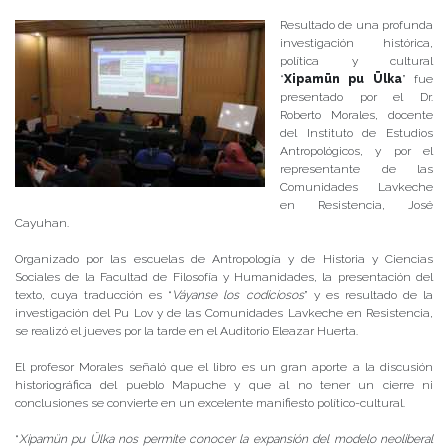
Resultado de una profunda
investigación histórica,
política y cultural
“
Xipamün pu Ülka
” fue
presentado por el Dr.
Roberto Morales, docente
del Instituto de Estudios
Antropológicos, y por el
representante de las
Comunidades Lavkeche
en Resistencia, José
Cayuhan.
Organizado por las escuelas de Antropología y de Historia y Ciencias
Sociales de la Facultad de Filosofía y Humanidades, la presentación del
texto, cuya traducción es “
Váyanse los codiciosos
” y es resultado de la
investigación del Pu Lov y de las Comunidades Lavkeche en Resistencia,
se realizó el jueves por la tarde en el Auditorio Eleazar Huerta.
El profesor Morales señaló que el libro es un gran aporte a la discusión
historiográfica del pueblo Mapuche y que al no tener un cierre ni
conclusiones se convierte en un excelente manifiesto político-cultural.
“
Xipamün pu Ülka nos permite conocer la expansión del modelo neoliberal