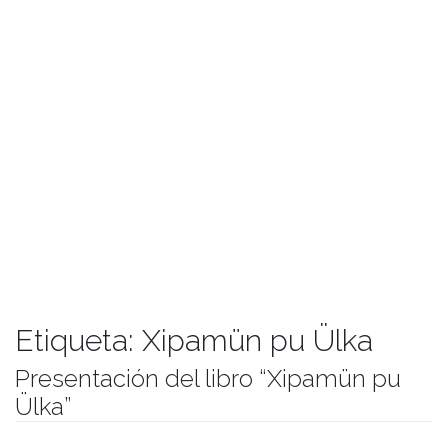
Etiqueta:
Xipamün pu Ülka
Presentación del libro “Xipamün pu
Ülka”
Publicado el
01/12/2017
- Facultad de Filosofía y Humanidades