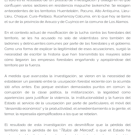
El libro es el resultado de un proceso de investigación y diálogo en el que
confluyen varios sectores en resistencia mapuche lavkenche. Se recogen
antecedentes de los territorios Huentelolén, Pocuno, Alto Antiquina, Lleu-
Lleu, Choque, Cura-Paillaco, Rucañancoy Colcuma, en lo que hoy se llama
el sur de la provincia de Arauco y de Cuyinco en la comuna de Los Alamos.
En el contexto actual de masificación de la lucha contra las forestales del
territorio, se les ha acusado no solo de violentistas sino también de
ladrones y delincuentes comunes por parte de las forestales y el gobierno.
Como una forma de explicar la ilegitimidad de esas acusaciones, surgió la
necesidad de escribir la historia que han transmitido los mayores sobre
cómo llegaron las empresas forestales engañando y apropiándose del
territorio por la fuerza.
A medida que avanzaba la investigación, se vieron en la necesidad de
establecer un paralelo entre la usurpación forestal reciente con la ocurrida
100 años antes. Eso porque existían demasiados puntos en común: la
corrupción de la clase política, la militarización, la legalidad como
apariencias para justificar la violencia, la institucionalidad y la fuerza del
Estado al servicio de la usurpación por parte de particulares, el móvil del
“desarrollo económico” y la productividad, el amedrentamiento a la gente, el
temor, la represalia ejemplificadora a los que se rebelan.
El resultado de esta investigación es desmitificar que la pérdida del
territorio sea la pérdida de los “
Títulos de Merced
”, o que el Estado ha