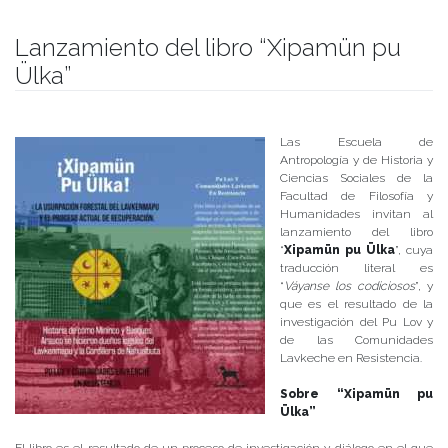
Lanzamiento del libro “Xipamün pu
Ülka”
Publicado el
27/11/2017
- Facultad de Filosofía y Humanidades
Las Escuela de
Antropología y de Historia y
Ciencias Sociales de la
Facultad de Filosofía y
Humanidades invitan al
lanzamiento del libro
“
Xipamün pu Ülka
”, cuya
traducción literal es
“
Váyanse los codiciosos
”, y
que es el resultado de la
investigación del Pu Lov y
de las Comunidades
Lavkeche en Resistencia.
Sobre “Xipamün pu
Ülka”