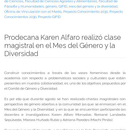
de Ciencias
,
Facultad de Ciencias Agrarias y Alimentarias
,
Facultad de
Filosofia y Humanidades
,
género
,
GIFID
,
mes del género y la diversidad
,
Oficina de Vinculación con el Medio
,
Proyecto Conocimiento 2030
,
Proyecto
Conocimientos 2030
,
Proyecto GIFID
Prodecana Karen Alfaro realizó clase
magistral en el Mes del Género y la
Diversidad
Publicado el
18/08/2017
- Facultad de Filosofía y Humanidades
Construir conocimientos a través de las voces femeninas desde la
academia con respecto a problemáticas sociales y culturales que están
presentes en nuestra cotidianeidad, es uno de los objetivos propuestos por
el Comité de Género y Diversidad.
Es por ello que durante agosto se han realizado charlas magistrales con
perspectiva de género abiertas a la comunidad las que se enmarcan en el
Mes del Género y la Diversidad, y en la que se encuentran participando las
docentes e investigadoras Karen Alfaro Monsalve, Romané Landaeta
Sepúlveda, Marcea Hurtado Rubio y Adriana Paredes (Machi Pinda).