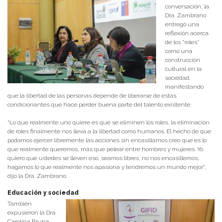
conversación, la
Dra. Zambrano
entregó una
reflexión acerca
de los “roles”
como una
construcción
cultural en la
sociedad,
manifestando
que la libertad de las personas depende de liberarse de estas
condicionantes que hace perder buena parte del talento existente.
“Lo que realmente uno quiere es que se eliminen los roles, la eliminación
de roles finalmente nos lleva a la libertad como humanos. El hecho de que
podamos ejercer libremente las acciones sin encasillarnos creo que es lo
que realmente queremos, más que pelear entre hombres y mujeres. Yo
quiero que ustedes se lleven eso, seamos libres, no nos encasillemos,
hagamos lo que realmente nos apasiona y tendremos un mundo mejor”,
dijo la Dra. Zambrano.
Educación y sociedad
También
expusieron la Dra.
Carolina Bruna