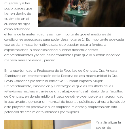
mujeres “y a las
posibilidades que
tienen dentro de
su ámbito en el
cuidado de hijos,
cómo solucionar
el tema de la maternidad, y es muy importante que el medio les dé
condiciones adecuadas para poder desarrollarse (…) Es importante que cada
vez existan más alternativas para que puedan optar a fondos, a
capacitaciones, a espacios donde puedan desarrollar estos
emprendimientos y tener las herramientas para que lo puedan hacer de
manera más acelerada”, precisó.
En la oportunidad la Prodecana de la Facultad de Ciencias, Dra. Angara
Zambrano en representación de la Decana de esa macrounidad la Dra.
Leyla Cárdenas presentó la iniciativa “Summit Impacta Mujer:
Emprendimiento, Innovación y Liderazgo”, el que es resultado de las
reflexiones hechas a través de un trabajo de años al interior de la Facultad
de Ciencias, en donde midió la huella de género dentro de la macrounidad
lo que ayudó a generar un manual de buenas prácticas y ahora a través de
este proyecto se promoverán los emprendimientos y empresas con alto
potencial de crecimiento lideradas por mujeres.
Ya al finalizar la
sesión de