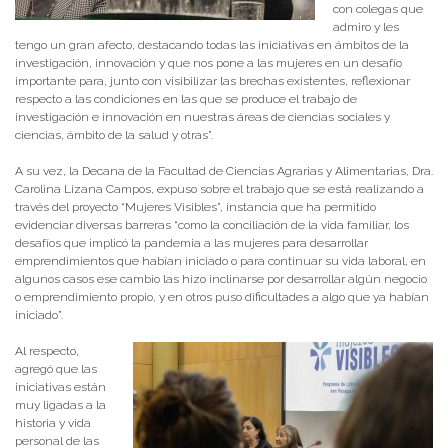
con colegas que
admiro y les
tengo un gran afecto, destacando todas las iniciativas en ámbitos de la
investigación, innovación y que nos pone a las mujeres en un desafío
importante para, junto con visibilizar las brechas existentes, reflexionar
respecto a las condiciones en las que se produce el trabajo de
investigación e innovación en nuestras áreas de ciencias sociales y
ciencias, ámbito de la salud y otras”.
A su vez, la Decana de la Facultad de Ciencias Agrarias y Alimentarias, Dra.
Carolina Lizana Campos, expuso sobre el trabajo que se está realizando a
través del proyecto “Mujeres Visibles”, instancia que ha permitido
evidenciar diversas barreras “como la conciliación de la vida familiar, los
desafíos que implicó la pandemia a las mujeres para desarrollar
emprendimientos que habían iniciado o para continuar su vida laboral, en
algunos casos ese cambio las hizo inclinarse por desarrollar algún negocio
o emprendimiento propio, y en otros puso dificultades a algo que ya habían
iniciado”.
Al respecto,
agregó que las
iniciativas están
muy ligadas a la
historia y vida
personal de las