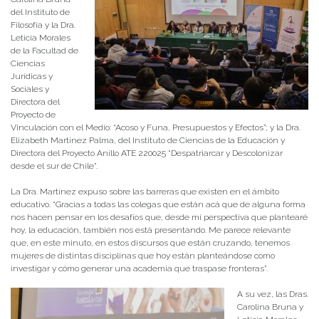
del Instituto de
Filosofía y la Dra.
Leticia Morales
de la Facultad de
Ciencias
Jurídicas y
Sociales y
Directora del
Proyecto de
Vinculación con el Medio: “Acoso y Funa, Presupuestos y Efectos”; y la Dra.
Elizabeth Martínez Palma, del Instituto de Ciencias de la Educación y
Directora del Proyecto Anillo ATE 220025 “Despatriarcar y Descolonizar
desde el sur de Chile”.
La Dra. Martínez expuso sobre las barreras que existen en el ámbito
educativo. “Gracias a todas las colegas que están acá que de alguna forma
nos hacen pensar en los desafíos que, desde mi perspectiva que plantearé
hoy, la educación, también nos está presentando. Me parece relevante
que, en este minuto, en estos discursos que están cruzando, tenemos
mujeres de distintas disciplinas que hoy están planteándose como
investigar y cómo generar una academia que traspase fronteras”.
A su vez, las Dras.
Carolina Bruna y