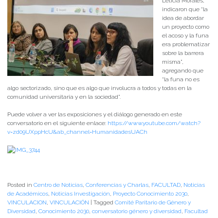
Leticia Morales,
indicaron que “la
idea de abordar
un proyecto como
el acoso y la funa
era problematizar
sobre la barrera
misma”,
agregando que
“la funa no es
algo sectorizado, sino que es algo que involucra a todos y todas en la
comunidad universitaria y en la sociedad”.
Puede volver a ver las exposiciones y el diálogo generado en este
conversatorio en el siguiente enlace:
https://www.youtube.com/watch?
v=zd09UXppHcU&ab_channel=HumanidadesUACh
Posted in
Centro de Noticias
,
Conferencias y Charlas
,
FACULTAD
,
Noticias
de Académicos
,
Noticias Investigación
,
Proyecto Conocimiento 2030
,
VINCULACION
,
VINCULACIÓN
|
Tagged
Comité Paritario de Género y
Diversidad
,
Conocimiento 2030
,
conversatorio género y diversidad
,
Facultad