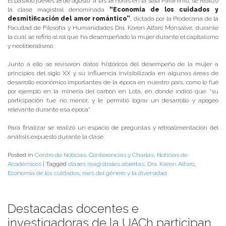
El pasado jueves 18 de agosto a las 18 horas en la Sala Paraninfo, se realizó
la clase magistral denominada
“Economía de los cuidados y
desmitificación del amor romántico”
, dictada por la Prodecana de la
Facultad de Filosofía y Humanidades Dra. Karen Alfaro Monsalve, durante
la cual se refirió al rol que ha desempeñado la mujer durante el capitalismo
y neoliberalismo.
Junto a ello se revisaron datos históricos del desempeño de la mujer a
principios del siglo XX y su influencia invisibilizada en algunas áreas de
desarrollo económico importantes de la época en nuestro país, como lo fué
por ejemplo en la minería del carbón en Lota, en donde indicó que: “su
participación fue no menor, y le permitió lograr un desarrollo y apogeo
relevante durante esa época”.
Para finalizar se realizó un espacio de preguntas y retroalimentación del
análisis expuesto durante la clase.
Posted in
Centro de Noticias
,
Conferencias y Charlas
,
Noticias de
Académicos
|
Tagged
clases magistrales abiertas
,
Dra. Karen Alfaro
,
Economía de los cuidados
,
mes del género y la diversidad
Destacadas docentes e
investigadoras de la UACh participan