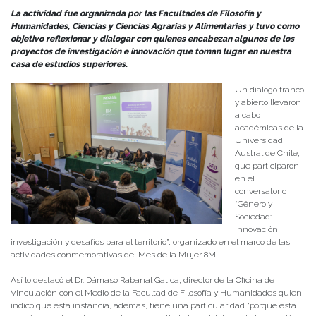
La actividad fue organizada por las Facultades de Filosofía y
Humanidades, Ciencias y Ciencias Agrarias y Alimentarias y tuvo como
objetivo reflexionar y dialogar con quienes encabezan algunos de los
proyectos de investigación e innovación que toman lugar en nuestra
casa de estudios superiores.
Un diálogo franco
y abierto llevaron
a cabo
académicas de la
Universidad
Austral de Chile,
que participaron
en el
conversatorio
“Género y
Sociedad:
Innovación,
investigación y desafíos para el territorio”, organizado en el marco de las
actividades conmemorativas del Mes de la Mujer 8M.
Así lo destacó el Dr. Dámaso Rabanal Gatica, director de la Oficina de
Vinculación con el Medio de la Facultad de Filosofía y Humanidades quien
indicó que esta instancia, además, tiene una particularidad “porque esta