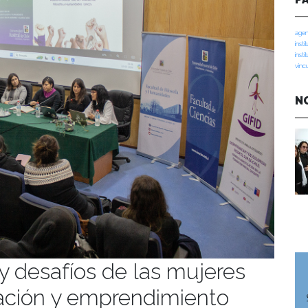
agen
insti
insti
vinc
N
 y desafíos de las mujeres
gación y emprendimiento