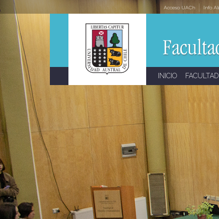
Skip
Acceso UACh
Info A
to
content
INICIO
FACULTAD