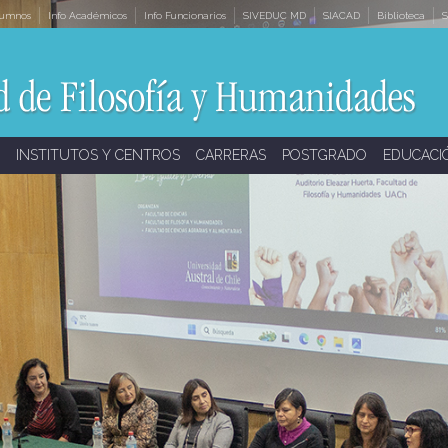
lumnos
Info Académicos
Info Funcionarios
SIVEDUC MD
SIACAD
Biblioteca
S
INSTITUTOS Y CENTROS
CARRERAS
POSTGRADO
EDUCACI