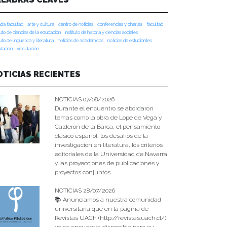
da facultad
arte y cultura
centro de noticias
conferencias y charlas
facultad
tuto de ciencias de la educación
instituto de historia y ciencias sociales
tuto de lingüística y literatura
noticias de académicos
noticias de estudiantes
ulacion
vinculación
OTICIAS RECIENTES
NOTICIAS 07/08/2026
Durante el encuentro se abordaron
temas como la obra de Lope de Vega y
Calderón de la Barca, el pensamiento
clásico español, los desafíos de la
investigación en literatura, los criterios
editoriales de la Universidad de Navarra
y las proyecciones de publicaciones y
proyectos conjuntos.
NOTICIAS 28/07/2026
📚 Anunciamos a nuestra comunidad
universitaria que en la página de
Revistas UACh (http://revistas.uach.cl/),
ya se encuentra disponible para su