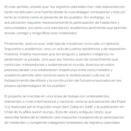
En ese sentido, añadió que “los registros coloniales han sido relevantes en
tanto constituyen una fuente desde la cual dialogar, contraponer y discutir
tanto la historia como el presente de los pueblos. Sin embargo, su
actualización requiere necesariamente la participación de hablantes y
comunidades, así como una orientación académica pertinente que permita
revisar, corregir y resignificar esos materiales”.
Finalmente, sostuvo que “este tipo de iniciativas no es solo un ejercicio
lingüístico o académico, sino un acto de justicia epistémica y de reparación
histórica. Implica reconocer que las lenguas y saberes indígenas no
pertenecen al pasado, sino que son formas vivas de conocimiento que
continúan interpretando y sosteniendo el mundo. Avanzar en estos
procesos desde una colaboración respetuosa entre comunidades y
academia permite abrir caminos para la revitalización cultural, el
fortalecimiento identitario y la construcción de futuros enraizados en las
propias epistemologías de los pueblos”.
El proyecto se inscribe en una línea de trabajo con antecedentes
relevantes a nivel internacional y nacional, como la actualización del
Popol
Vuj
realizada por el lingüista maya
Sam Colop
en 2008, y la publicación en
Chile de
Kuyfike awkiñ dungu. Ecos de voces antiguas
(2021), que
reescribe textos de la tradición oral mapuche incorporando la participación
de hablantes y corrigiendo categorías heredadas de registros coloniales.