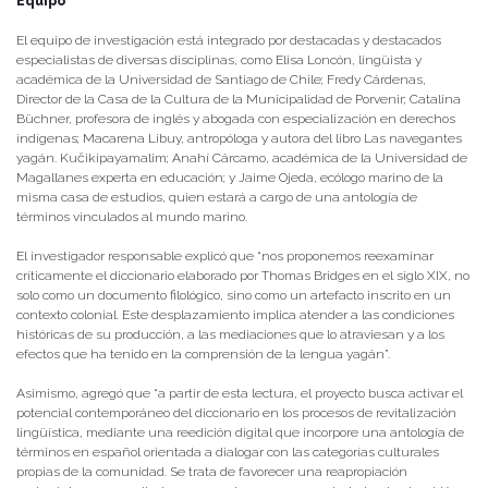
Equipo
El equipo de investigación está integrado por destacadas y destacados
especialistas de diversas disciplinas, como
Elisa Loncón
, lingüista y
académica de la
Universidad de Santiago de Chile
;
Fredy Cárdenas
,
Director de la Casa de la Cultura de la Municipalidad de Porvenir;
Catalina
Büchner
, profesora de inglés y abogada con especialización en derechos
indígenas;
Macarena Libuy
, antropóloga y autora del libro
Las navegantes
yagán. Kučikipayamalim
;
Anahí Cárcamo
, académica de la
Universidad de
Magallanes
experta en educación; y
Jaime Ojeda
, ecólogo marino de la
misma casa de estudios, quien estará a cargo de una antología de
términos vinculados al mundo marino.
El investigador responsable explicó que “nos proponemos reexaminar
críticamente el diccionario elaborado por Thomas Bridges en el siglo XIX, no
solo como un documento filológico, sino como un artefacto inscrito en un
contexto colonial. Este desplazamiento implica atender a las condiciones
históricas de su producción, a las mediaciones que lo atraviesan y a los
efectos que ha tenido en la comprensión de la lengua yagán”.
Asimismo, agregó que “a partir de esta lectura, el proyecto busca activar el
potencial contemporáneo del diccionario en los procesos de revitalización
lingüística, mediante una reedición digital que incorpore una antología de
términos en español orientada a dialogar con las categorías culturales
propias de la comunidad. Se trata de favorecer una reapropiación