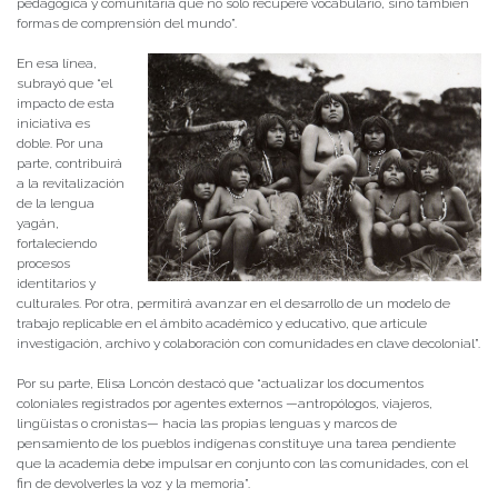
pedagógica y comunitaria que no solo recupere vocabulario, sino también
formas de comprensión del mundo”.
En esa línea,
subrayó que “el
impacto de esta
iniciativa es
doble. Por una
parte, contribuirá
a la revitalización
de la lengua
yagán,
fortaleciendo
procesos
identitarios y
culturales. Por otra, permitirá avanzar en el desarrollo de un modelo de
trabajo replicable en el ámbito académico y educativo, que articule
investigación, archivo y colaboración con comunidades en clave decolonial”.
Por su parte,
Elisa Loncón
destacó que “actualizar los documentos
coloniales registrados por agentes externos —antropólogos, viajeros,
lingüistas o cronistas— hacia las propias lenguas y marcos de
pensamiento de los pueblos indígenas constituye una tarea pendiente
que la academia debe impulsar en conjunto con las comunidades, con el
fin de devolverles la voz y la memoria”.