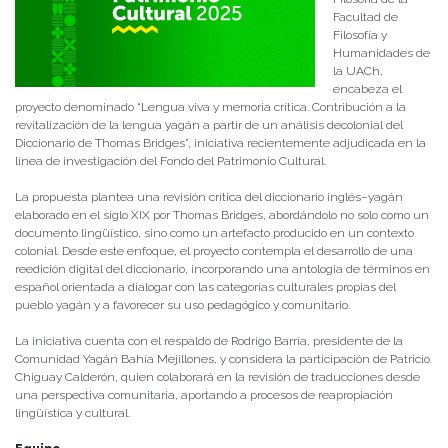
Facultad de
Filosofía y
Humanidades de
la
UACh
,
encabeza el
proyecto denominado “Lengua viva y memoria crítica. Contribución a la
revitalización de la lengua yagán a partir de un análisis decolonial del
Diccionario de Thomas Bridges”, iniciativa recientemente adjudicada en la
línea de investigación del
Fondo del Patrimonio Cultural
.
La propuesta plantea una revisión crítica del diccionario inglés–yagán
elaborado en el siglo XIX por
Thomas Bridges
, abordándolo no solo como un
documento lingüístico, sino como un artefacto producido en un contexto
colonial. Desde este enfoque, el proyecto contempla el desarrollo de una
reedición digital del diccionario, incorporando una antología de términos en
español orientada a dialogar con las categorías culturales propias del
pueblo yagán y a favorecer su uso pedagógico y comunitario.
La iniciativa cuenta con el respaldo de
Rodrigo Barría
, presidente de la
Comunidad Yagán Bahía Mejillones, y considera la participación de
Patricio
Chiguay Calderón
, quien colaborará en la revisión de traducciones desde
una perspectiva comunitaria, aportando a procesos de reapropiación
lingüística y cultural.