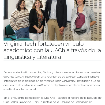
Virginia Tech fortalecen vínculo
académico con la UACh a través de la
Lingüística y Literatura
Publicado el
06/01/2026
- Facultad de Filosofía y Humanidades
Docentes del Instituto de Lingüística y Literatura de la Universidad Austral
de Chile (UACh) sostuvieron una reunión de trabajo con Gonzalo Montero,
integrante de la delegación de Virginia Tech University, institución que se
encuentra de visita en la UACh con el objetivo de fortalecer la cooperación
académica internacional.
En el encuentro participaron la Dra. Ana Traverso, directora de la Escuela de
Graduados; Giovanna Iubini, directora de la Escuela de Pedagogía en