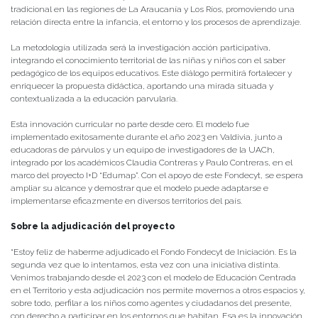
tradicional en las regiones de La Araucanía y Los Ríos, promoviendo una
relación directa entre la infancia, el entorno y los procesos de aprendizaje.
La metodología utilizada será la investigación acción participativa,
integrando el conocimiento territorial de las niñas y niños con el saber
pedagógico de los equipos educativos. Este diálogo permitirá fortalecer y
enriquecer la propuesta didáctica, aportando una mirada situada y
contextualizada a la educación parvularia.
Esta innovación curricular no parte desde cero. El modelo fue
implementado exitosamente durante el año 2023 en Valdivia, junto a
educadoras de párvulos y un equipo de investigadores de la UACh,
integrado por los académicos Claudia Contreras y Paulo Contreras, en el
marco del proyecto I+D “Edumap”. Con el apoyo de este Fondecyt, se espera
ampliar su alcance y demostrar que el modelo puede adaptarse e
implementarse eficazmente en diversos territorios del país.
Sobre la adjudicación del proyecto
“Estoy feliz de haberme adjudicado el Fondo Fondecyt de Iniciación. Es la
segunda vez que lo intentamos, esta vez con una iniciativa distinta.
Venimos trabajando desde el 2023 con el modelo de Educación Centrada
en el Territorio y esta adjudicación nos permite movernos a otros espacios y,
sobre todo, perfilar a los niños como agentes y ciudadanos del presente,
con derecho a participar en los entornos que habitan. Esa es la innovación