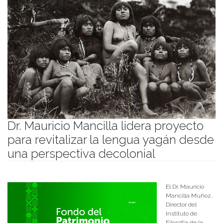
Dr. Mauricio Mancilla lidera proyecto
para revitalizar la lengua yagán desde
una perspectiva decolonial
Publicado el
27/03/2026
- Facultad de Filosofía y Humanidades
El Dr.
Mauricio
Mancilla Muñoz
,
Director del
Instituto de
Filosofía de la