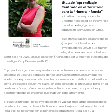
titulado “Aprendizaje
Centrado en el Territorio
para la Primera Infancia”
,
iniciativa que responde a la
urgente necesidad de innovar los
modelos pedagógicos en
educación parvularia en Chile.
Esta investigación, es parte de los
9 proyectos liderados por
investigadores UACh que fueron
elegidos para ser desarrollados a
partir del año 2026, los cuales serán financiados por la Agencia Nacional de
Investigación y Desarrollo (ANID).
El proyecto surge como respuesta a una problemática persistente en los
sistemas educativos actuales, donde los nuevos enfoques curriculares
suelen superponerse a prácticas tradicionales que invisibilizan el territorio
como un espacio educativo clave. En este contexto, la propuesta pone en el
centro a niños y niñas como sujetos activos, con derecho a participar y
aprender desde los entornos que habitan cotidianamente.
El objetivo principal de la investigación es validar, mediante procesos de co-
construcción, un modelo didáctico de aprendizaje centrado en el territorio.
Para ello, se desarrollarán experiencias educativas fuera del aula