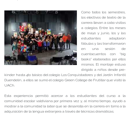
Como todos los semestres,
los electivos de teatro de la
carrera llevan a cabo visitas
a colegios. Entre los meses
de mayo y junio, los y las
estudiantes adaptaron
fábulas y las transformaron
en una sesión de
cuentacuentos con “big
books” elaborados por ellos
mismos. El montaje estuvo
dirigido a niños desde pre-
kinder hasta 4to básico del colegio Los Conquistadores y del Jardín Infantil
Duendelín, a ellos se sumó el colegio Green College de Frutillar que visitó la
UACh.
Esta experiencia permitió acercar a los estudiantes del curso a la
comunidad escolar valdiviana por primera vez y, al mismo tiempo, ayudó a
mostrar a la comunidad la labor que se desarrolla en la carrera en torno a la
adquisición de la lengua extranjera a través de técnicas dramáticas.