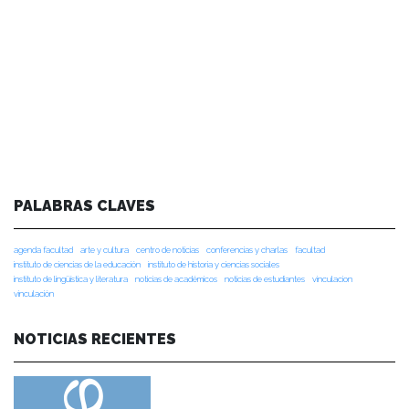
PALABRAS CLAVES
agenda facultad
arte y cultura
centro de noticias
conferencias y charlas
facultad
instituto de ciencias de la educación
instituto de historia y ciencias sociales
instituto de lingüística y literatura
noticias de académicos
noticias de estudiantes
vinculacion
vinculación
NOTICIAS RECIENTES